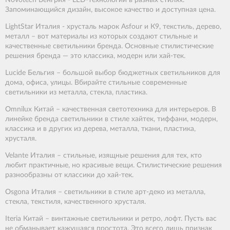
Novotech Венгрия - LED-технологии в разных стилях.
Запоминающийся дизайн, высокое качество и доступная цена.
LightStar Италия - хрусталь марок Asfour и К9, текстиль, дерево,
металл – вот материалы из которых создают стильные и
качественные светильники бренда. Основные стилистические
решения бренда — это классика, модерн или хай-тек.
Lucide Бельгия – большой выбор бюджетных светильников для
дома, офиса, улицы. Вбирайте стильные современные
светильники из металла, стекла, пластика.
Omnilux Китай – качественная светотехника для интерьеров. В
линейке бренда светильники в стиле хайтек, тиффани, модерн,
классика и в других из дерева, металла, ткани, пластика,
хрусталя.
Velante Италия – стильные, изящные решения для тех, кто
любит практичные, но красивые вещи. Стилистические решения
разнообразны от классики до хай-тек.
Osgona Италия – светильники в стиле арт-деко из металла,
стекла, текстиля, качественного хрусталя.
Iteria Китай – винтажные светильники и ретро, лофт. Пусть вас
не обманывает кажущаяся простота. Это всего лишь признак