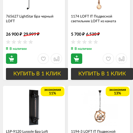
765627 LightStar Бра черный
1174 LOFT IT Подвесной
LOFT
светильник LOFT из каната
26 900
29 999
5 700
6 530
₽
₽
₽
₽
В наличии
В наличии
КУПИТЬ В 1 КЛИК
КУПИТЬ В 1 КЛИК
экономия
экономия
11%
13%
LSP-9120 Lussole Бра Loft
1194-3 LOFT IT Подвесной