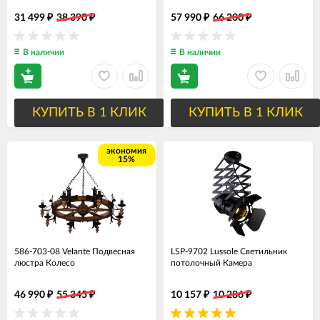
31 499
38 390
57 990
66 200
₽
₽
₽
₽
В наличии
В наличии
КУПИТЬ В 1 КЛИК
КУПИТЬ В 1 КЛИК
экономия
15%
586-703-08 Velante Подвесная
LSP-9702 Lussole Светильник
люстра Колесо
потолочный Камера
46 990
55 345
10 157
10 286
₽
₽
₽
₽