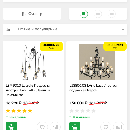
Фильтр
Новые и популярные
экономия
экономия
6%
7%
LSP-9310 Lussole Подвесная
L13800.03 L'Arte Luce Люстра
люстра Паук Loft - Лампы в
подвесная Napoli
комплекте
16 990
18 238
150 000
161 957
₽
₽
₽
₽
В наличии
В наличии