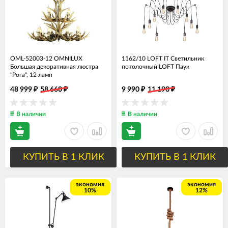
OML-52003-12 OMNILUX
1162/10 LOFT IT Светильник
Большая декоративная люстра
потолочный LOFT Паук
"Рога", 12 ламп
48 999
58 660
9 990
11 190
₽
₽
₽
₽
В наличии
В наличии
КУПИТЬ В 1 КЛИК
КУПИТЬ В 1 КЛИК
экономия
экономия
10%
12%