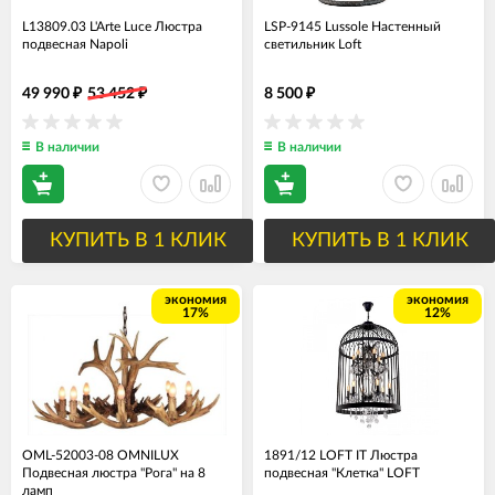
L13809.03 L'Arte Luce Люстра
LSP-9145 Lussole Настенный
подвесная Napoli
светильник Loft
49 990
53 452
8 500
₽
₽
₽
В наличии
В наличии
КУПИТЬ В 1 КЛИК
КУПИТЬ В 1 КЛИК
экономия
экономия
17%
12%
OML-52003-08 OMNILUX
1891/12 LOFT IT Люстра
Подвесная люстра "Рога" на 8
подвесная "Клетка" LOFT
ламп