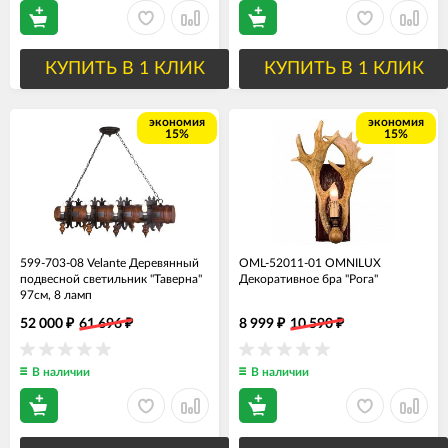
КУПИТЬ В 1 КЛИК
КУПИТЬ В 1 КЛИК
экономия
экономия
15%
15%
599-703-08 Velante Деревянный
OML-52011-01 OMNILUX
подвесной светильник "Таверна"
Декоративное бра "Рога"
97см, 8 ламп
52 000
61 696
8 999
10 590
₽
₽
₽
₽
В наличии
В наличии