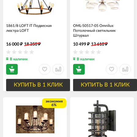
1861/8 LOFT IT Подвесная
OML-50517-05 Omnilux
люстра LOFT
Потолочный светильник
Штурвал
16 000
18 350
10 499
12 610
₽
₽
₽
₽
В наличии
В наличии
КУПИТЬ В 1 КЛИК
КУПИТЬ В 1 КЛИК
экономия
6%