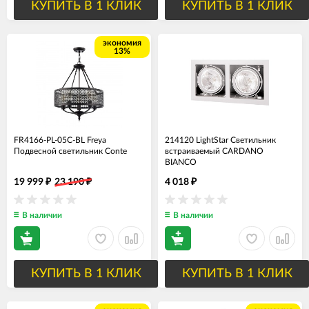
КУПИТЬ В 1 КЛИК
КУПИТЬ В 1 КЛИК
экономия
13%
FR4166-PL-05C-BL Freya
214120 LightStar Светильник
Подвесной светильник Conte
встраиваемый CARDANO
BIANCO
19 999
23 190
4 018
₽
₽
₽
В наличии
В наличии
КУПИТЬ В 1 КЛИК
КУПИТЬ В 1 КЛИК