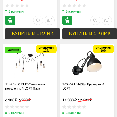
В наличии
В наличии
КУПИТЬ В 1 КЛИК
КУПИТЬ В 1 КЛИК
экономия
экономия
BESTSELLER
12%
10%
1162/6 LOFT IT Светильник
765607 LightStar Бра черный
потолочный LOFT Паук
LOFT
6 100
6 980
11 300
12 693
₽
₽
₽
₽
В наличии
В наличии