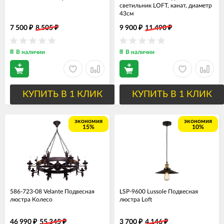
светильник LOFT, канат, диаметр
43см
7 500
8 505
9 900
11 490
₽
₽
₽
₽
В наличии
В наличии
КУПИТЬ В 1 КЛИК
КУПИТЬ В 1 КЛИК
экономия
экономия
15%
10%
586-723-08 Velante Подвесная
LSP-9600 Lussole Подвесная
люстра Колесо
люстра Loft
46 990
55 345
3 700
4 146
₽
₽
₽
₽