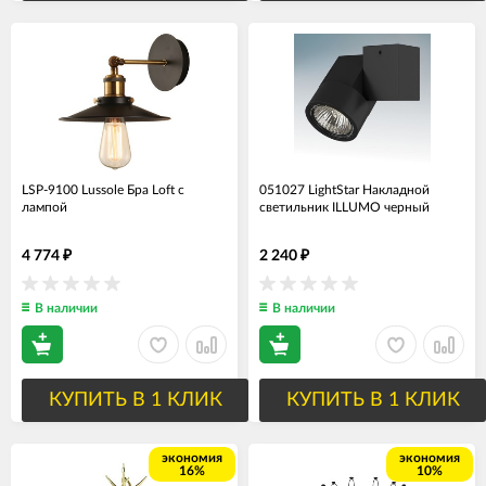
LSP-9100 Lussole Бра Loft с
051027 LightStar Накладной
лампой
светильник ILLUMO черный
4 774
2 240
₽
₽
В наличии
В наличии
КУПИТЬ В 1 КЛИК
КУПИТЬ В 1 КЛИК
экономия
экономия
16%
10%