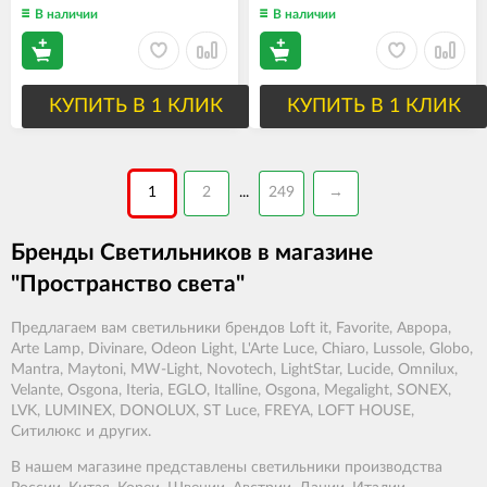
В наличии
В наличии
КУПИТЬ В 1 КЛИК
КУПИТЬ В 1 КЛИК
1
2
249
→
...
Бренды Светильников в магазине
"Пространство света"
Предлагаем вам светильники брендов Loft it, Favorite, Аврора,
Arte Lamp, Divinare, Odeon Light, L'Arte Luce, Chiaro, Lussole, Globo,
Mantra, Maytoni, MW-Light, Novotech, LightStar, Lucide, Omnilux,
Velante, Osgona, Iteria, EGLO, Italline, Osgona, Megalight, SONEX,
LVK, LUMINEX, DONOLUX, ST Luce, FREYA, LOFT HOUSE,
Ситилюкс и других.
В нашем магазине представлены светильники производства