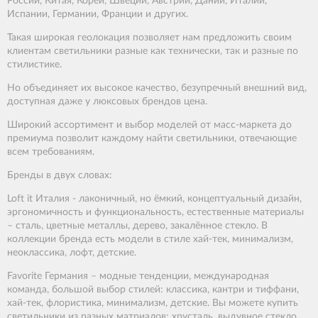
России, Китая, Кореи, Швеции, Австрии, Дании, Италии,
Испании, Германии, Франции и других.
Такая широкая геолокация позволяет нам предложить своим
клиентам светильники разные как технически, так и разные по
стилистике.
Но объединяет их высокое качество, безупречный внешний вид,
доступная даже у люксовых брендов цена.
Широкий ассортимент и выбор моделей от масс-маркета до
премиума позволит каждому найти светильники, отвечающие
всем требованиям.
Бренды в двух словах:
Loft it Италия - лаконичный, но ёмкий, концептуальный дизайн,
эргономичность и функциональность, естественные материалы
– сталь, цветные металлы, дерево, закалённое стекло. В
коллекции бренда есть модели в стиле хай-тек, минимализм,
неоклассика, лофт, детские.
Favorite Германия – модные тенденции, международная
команда, большой выбор стилей: классика, кантри и тиффани,
хай-тек, флористика, минимализм, детские. Вы можете купить
светильники из разных матриалов: хрусталь, выдувное стекло,