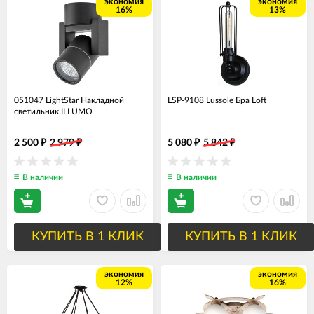
экономия
экономия
16%
13%
051047 LightStar Накладной
LSP-9108 Lussole Бра Loft
светильник ILLUMO
2 500
2 979
5 080
5 842
₽
₽
₽
₽
В наличии
В наличии
КУПИТЬ В 1 КЛИК
КУПИТЬ В 1 КЛИК
экономия
экономия
12%
16%