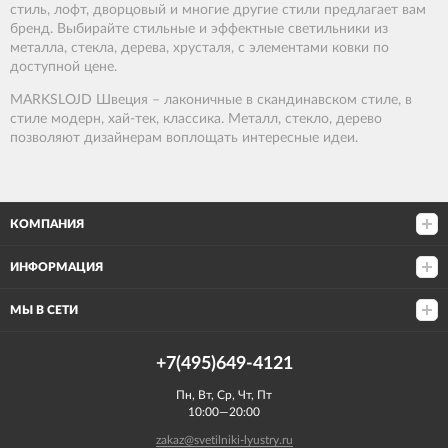
стиль, лофт, дворцовый и многие другие стили предлагает вам
бренд. Выбирайте стильные и эффектные светильники из
металла, стекла, дерева, хрусталя, с элементами ковки по
доступной цене.
MARKSLOJD Швеция – лаконичные в скандинавском стиле, в
стиле модерн, хай-тек, классика. Металл, стекло, дерево
позволяют дизайнерам воплощать интересные идеи.
КОМПАНИЯ
ИНФОРМАЦИЯ
МЫ В СЕТИ
+7(495)649-4121
Пн, Вт, Ср, Чт, Пт
10:00—20:00
zakaz@svetilniki-lyustry.ru