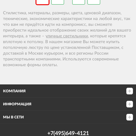
Стилистика, материалы, размеры, цвета, ценовой диапазон,
технические, экономические характеристики на любой вкус, так
что вам не придётся идти на компромисс, вы сможете
приобрести идеальное отображение своих желаний для вашего
интерьера, а также –
уличные светильники
, которые крепятся
вплотную к потолку. В нашем магазине Вы можете купить
потолочную люстру по цене установленной Поставщиком, с
доставкой в Москве курьером, и все регионы России
транспортными компаниями. Используются современные
возможные формы оплаты.
КОМПАНИЯ
ИНФОРМАЦИЯ
МЫ В СЕТИ
+7(495)649-4121