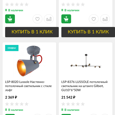
В наличии
В наличии
КУПИТЬ В 1 КЛИК
КУПИТЬ В 1 КЛИК
СКИДКА!
LSP-8020 Lussole Настенно-
LSP-8376 LUSSOLE потолочный
потолочный светильник с стиле
светильник на штанге Gilbert,
лофт
GU10*6*50W
2 369
21 542
₽
₽
В наличии
В наличии