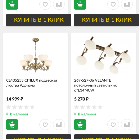
КУПИТЬ В 1 КЛИК
КУПИТЬ В 1 КЛИК
CL405253 CITILUX подвесная
269-527-06 VELANTE
люстра Адриана
потолочный светильник
6*E14*40W
14 999
5 270
₽
₽
В наличии
В наличии