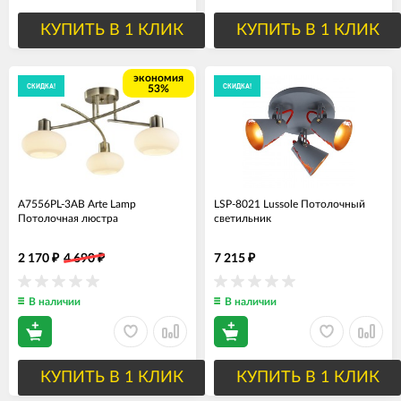
КУПИТЬ В 1 КЛИК
КУПИТЬ В 1 КЛИК
экономия
СКИДКА!
СКИДКА!
53%
A7556PL-3AB Arte Lamp
LSP-8021 Lussole Потолочный
Потолочная люстра
светильник
2 170
4 690
7 215
₽
₽
₽
В наличии
В наличии
КУПИТЬ В 1 КЛИК
КУПИТЬ В 1 КЛИК