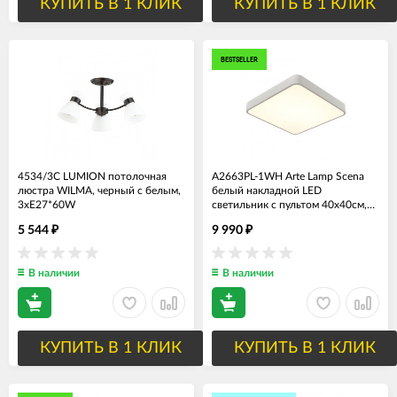
КУПИТЬ В 1 КЛИК
КУПИТЬ В 1 КЛИК
BESTSELLER
4534/3C LUMION потолочная
A2663PL-1WH Arte Lamp Scena
люстра WILMA, черный с белым,
белый накладной LED
3хЕ27*60W
светильник с пультом 40х40см,
55W, 4200Lm
5 544
9 990
₽
₽
В наличии
В наличии
КУПИТЬ В 1 КЛИК
КУПИТЬ В 1 КЛИК