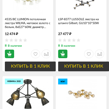
4535/8C LUMION потолочная
LSP-8377 LUSSOLE люстра на
люстра WILMA, матовое золото с
штанге Gilbert, GU10*10*50W
белым, 8хЕ27*60W, диаметр
76см
12 474
27 477
₽
₽
В наличии
В наличии
КУПИТЬ В 1 КЛИК
КУПИТЬ В 1 КЛИК
НОВИНКА 2022
NEW!