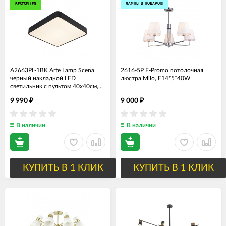
ЛАМПЫ В ПОДАРОК!
BESTSELLER
A2663PL-1BK Arte Lamp Scena
2616-5P F-Promo потолочная
черный накладной LED
люстра Milo, Е14*5*40W
светильник с пультом 40х40см,
55W, 4200Lm
9 990
9 000
₽
₽
В наличии
В наличии
КУПИТЬ В 1 КЛИК
КУПИТЬ В 1 КЛИК