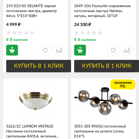
219-023-05 VELANTE черная
2649-10U Favourite современная
потолочная люстра, диаметр
потолочная люстра Varietas,
64см, 5*Е14*40Вт
латунь, янтарный, 10*G9
4 999
24 100
₽
₽
В наличии
В наличии
КУПИТЬ В 1 КЛИК
КУПИТЬ В 1 КЛИК
экономия
9%
5262/2С LUMION VINTAGE
3051-305 RIVOLI потолочный
Настенно-потолочный
светильник на штанге Lovisa,
светильник KAYLA, античная
Е14*5