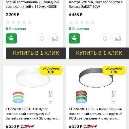
белый светодиодный накладной
люстра WILMA, матовое золото с
светильник 16Вт, 150мм, 4000К
белым, 3хЕ27*60W
2 205
6 468
₽
₽
В наличии
В наличии
КУПИТЬ В 1 КЛИК
КУПИТЬ В 1 КЛИК
экономия
экономия
10%
10%
CL72470G0 CITILUX Купер
CL72470G1 Citilux Купер Черный
потолочный светодиодный
потолочный светильник круглый
белый светильник RGB с пультом
RGB светодиодный с пультом
70W, 40см
(ночной режим, таймер) 70W,
6 550
7 299
6 550
7 299
₽
₽
₽
₽
40см диаметр