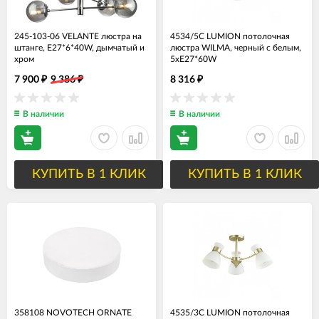
245-103-06 VELANTE люстра на
4534/5C LUMION потолочная
штанге, E27*6*40W, дымчатый и
люстра WILMA, черный с белым,
хром
5хЕ27*60W
7 900
9 386
8 316
₽
₽
₽
В наличии
В наличии
КУПИТЬ В 1 КЛИК
КУПИТЬ В 1 КЛИК
358108 NOVOTECH ORNATE
4535/3C LUMION потолочная