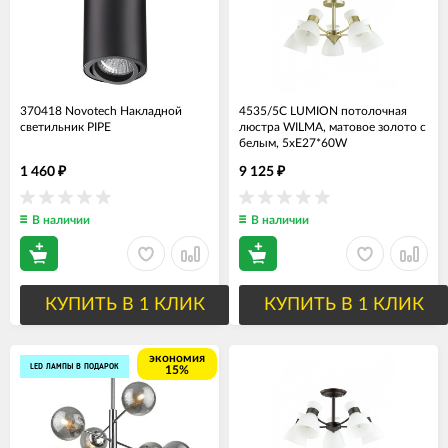
370418 Novotech Накладной
4535/5C LUMION потолочная
светильник PIPE
люстра WILMA, матовое золото с
белым, 5хЕ27*60W
1 460
9 125
₽
₽
В наличии
В наличии
КУПИТЬ В 1 КЛИК
КУПИТЬ В 1 КЛИК
экономия
LED ЛАМПЫ В ПОДАРОК
15%