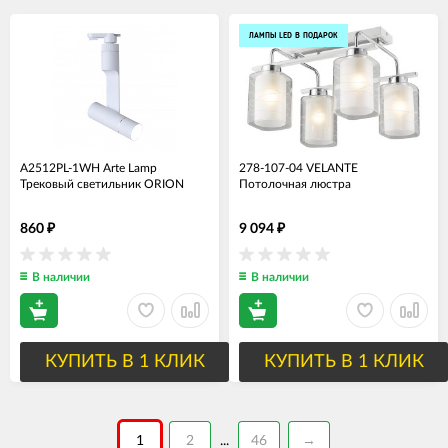
ЛАМПЫ LED В ПОДАРОК
A2512PL-1WH Arte Lamp
278-107-04 VELANTE
Трековый светильник ORION
Потолочная люстра
860
9 094
₽
₽
В наличии
В наличии
КУПИТЬ В 1 КЛИК
КУПИТЬ В 1 КЛИК
1
2
46
→
...