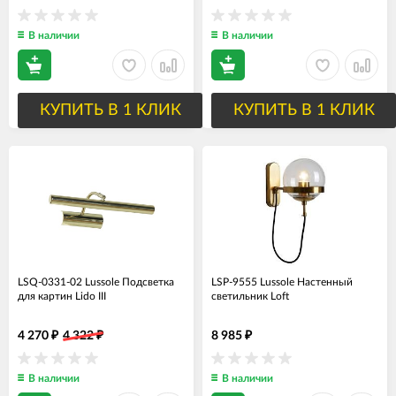
В наличии
В наличии
КУПИТЬ В 1 КЛИК
КУПИТЬ В 1 КЛИК
LSQ-0331-02 Lussole Подсветка
LSP-9555 Lussole Настенный
для картин Lido III
светильник Loft
4 270
4 322
8 985
₽
₽
₽
В наличии
В наличии