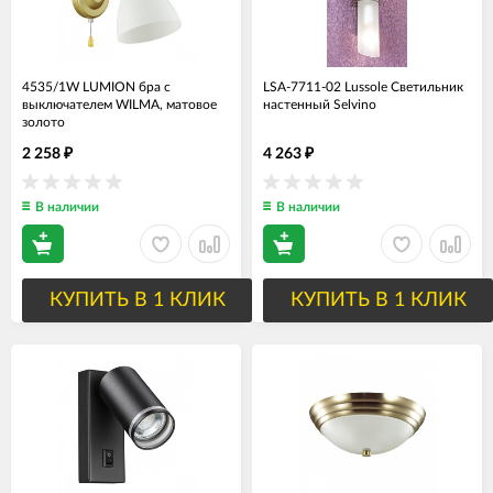
4535/1W LUMION бра с
LSA-7711-02 Lussole Светильник
выключателем WILMA, матовое
настенный Selvino
золото
2 258
4 263
₽
₽
В наличии
В наличии
КУПИТЬ В 1 КЛИК
КУПИТЬ В 1 КЛИК