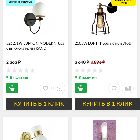
ЛАМПА В ПОДАРОК
25%
5212/1W LUMION MODERNI бра
2105W LOFT IT Бра в стиле Лофт
с выключателем RANDI
2 363
3 640
4 896
₽
₽
₽
В наличии
В наличии
КУПИТЬ В 1 КЛИК
КУПИТЬ В 1 КЛИК