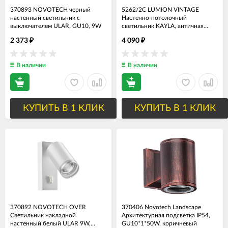
370893 NOVOTECH черный
5262/2С LUMION VINTAGE
настенный светильник с
Настенно-потолочный
выключателем ULAR, GU10, 9W
светильник KAYLA, античная
латунь, 2*Е27*60W, диаметр
2 373
4 090
₽
₽
28см
В наличии
В наличии
КУПИТЬ В 1 КЛИК
КУПИТЬ В 1 КЛИК
370892 NOVOTECH OVER
370406 Novotech Landscape
Светильник накладной
Архитектурная подсветка IP54,
настенный белый ULAR 9W,
GU10*1*50W, коричневый