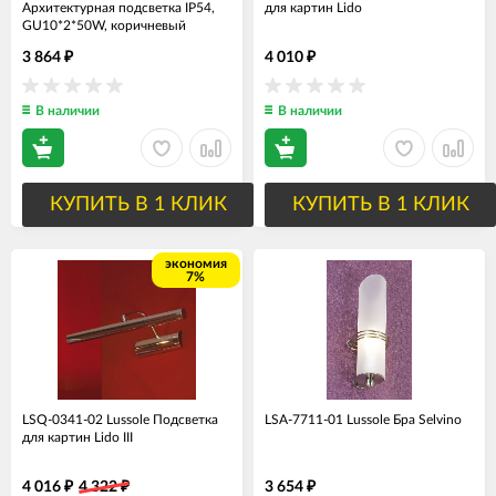
Архитектурная подсветка IP54,
для картин Lido
GU10*2*50W, коричневый
3 864
4 010
₽
₽
В наличии
В наличии
КУПИТЬ В 1 КЛИК
КУПИТЬ В 1 КЛИК
экономия
7%
LSQ-0341-02 Lussole Подсветка
LSA-7711-01 Lussole Бра Selvino
для картин Lido III
4 016
4 322
3 654
₽
₽
₽