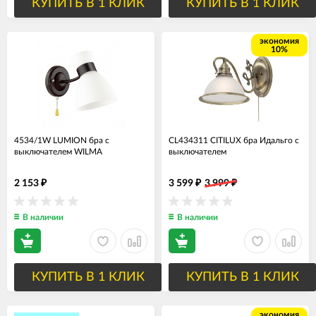
КУПИТЬ В 1 КЛИК
КУПИТЬ В 1 КЛИК
экономия
10%
4534/1W LUMION бра с
CL434311 CITILUX бра Идальго с
выключателем WILMA
выключателем
2 153
3 599
3 999
₽
₽
₽
В наличии
В наличии
КУПИТЬ В 1 КЛИК
КУПИТЬ В 1 КЛИК
экономия