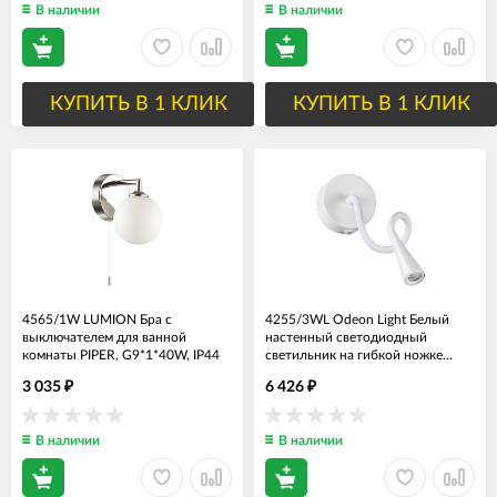
В наличии
В наличии
КУПИТЬ В 1 КЛИК
КУПИТЬ В 1 КЛИК
4565/1W LUMION Бра с
4255/3WL Odeon Light Белый
выключателем для ванной
настенный светодиодный
комнаты PIPER, G9*1*40W, IP44
светильник на гибкой ножке
Odds 3W, 3000K
3 035
6 426
₽
₽
В наличии
В наличии