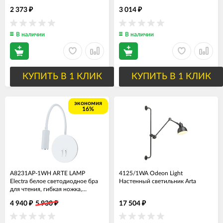
GU10, с выключателем
2 373
3 014
₽
₽
В наличии
В наличии
КУПИТЬ В 1 КЛИК
КУПИТЬ В 1 КЛИК
экономия
16%
A8231AP-1WH ARTE LAMP
4125/1WA Odeon Light
Electra белое светодиодное бра
Настенный светильник Arta
для чтения, гибкая ножка,
двойной свет, 2 выключателя,
4 940
5 930
17 504
₽
₽
₽
9W, 3000K