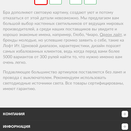
Бра дополняют световую картину, создают уют и потому
отказаться от этой детали невозможно. Мы предлагаем вам
большой выбор настенных светильников от ведущих мировых
производителей, а среди наших поставщиков вы увидите и
хорошо знакомые имена, например, Глобо, Чиаро,
Одеон лайт
, и
бренды молодые, но успевшие громко заявить о себе, такие ка
Лофт Ит. Ценовой диапазон, характеристики, дизайн поразят
самых избалованных клиентов, ведь когда перед вами более
5000 вариантов от 300 рулей найти то, что нужно именно вам
очень легко.
Подавляющее большинство артикулов поставляется без ламп и
провода с выключателем. Рекомендуем использовать
светодиодные источники света. Все товары сертифицированы,
имеют гарантию.
КОМПАНИЯ
ИНФОРМАЦИЯ