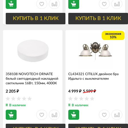
КУПИТЬ В 1 КЛИК
КУПИТЬ В 1 КЛИК
экономия
10%
358108 NOVOTECH ORNATE
CL434321 CITILUX двойное бра
белый светодиодный накладной
Идальго с выключателем
светильник 16Вт, 150мм, 4000К
2 205
4 999
5 599
₽
₽
₽
В наличии
В наличии