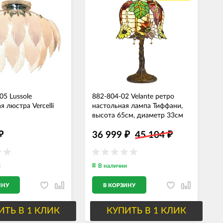
05 Lussole
882-804-02 Velante ретро
 люстра Vercelli
настольная лампа Тиффани,
высота 65см, диаметр 33см
36 999
45 104
₽
₽
₽
и
В наличии
ИНУ
В КОРЗИНУ
ИТЬ В 1 КЛИК
КУПИТЬ В 1 КЛИК