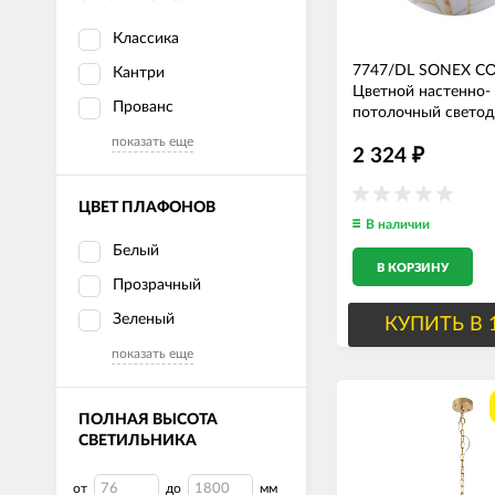
Классика
7747/DL SONEX C
Кантри
Цветной настенно-
Прованс
потолочный свето
светильник FLORE
показать еще
2 324
IP43, с пультом 30
₽
4370Lm, 38см диам
ЦВЕТ ПЛАФОНОВ
В наличии
Белый
В КОРЗИНУ
Прозрачный
Зеленый
КУПИТЬ В 
показать еще
ПОЛНАЯ ВЫСОТА
СВЕТИЛЬНИКА
от
до
мм