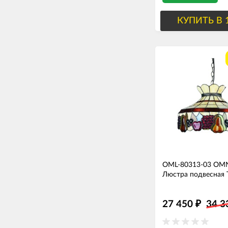
КУПИТЬ В 
OML-80313-03 OM
Люстра подвес
27 450
34 
₽