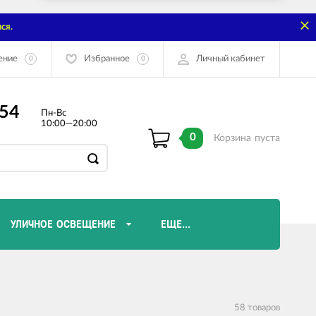
ся.
ение
Избранное
Личный кабинет
0
0
-54
Пн-Вс
10:00—20:00
0
Корзина
пуста
УЛИЧНОЕ ОСВЕЩЕНИЕ
ЕЩЕ...
Диммеры и комплектующие
Лампы Эдисона
58 товаров