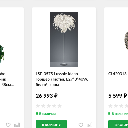
aho
LSP-0575 Lussole Idaho
CL420313 
ник
Торшер Листья, E27*3*40W,
, 38см
белый, хром
26 993
5 599
₽
₽
В наличии
В наличи
В КОРЗИНУ
В КОРЗ