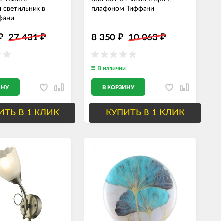
 светильник в
плафоном Тиффани
фани
27 431
8 350
10 063
₽
₽
₽
₽
и
В наличии
ИНУ
В КОРЗИНУ
ИТЬ В 1 КЛИК
КУПИТЬ В 1 КЛИК