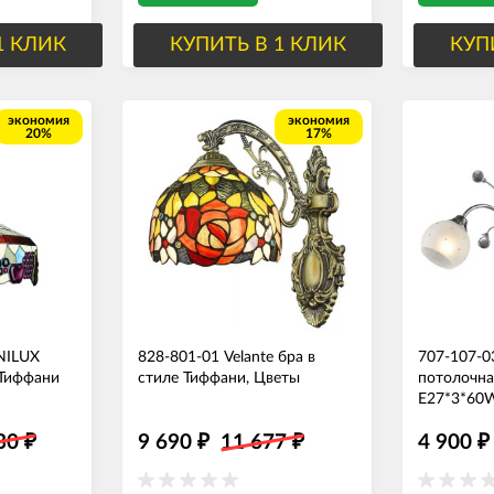
1 КЛИК
КУПИТЬ В 1 КЛИК
КУП
экономия
экономия
20%
17%
NILUX
828-801-01 Velante бра в
707-107-0
ная Тиффани
стиле Тиффани, Цветы
потолочна
E27*3*60W
330
9 690
11 677
4 900
₽
₽
₽
₽