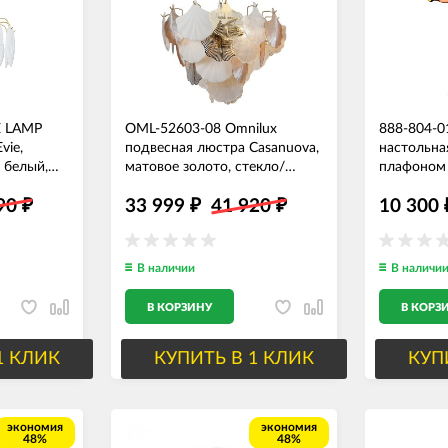
E LAMP
OML-52603-08 Omnilux
888-804-01
vie,
подвесная люстра Casanuova,
настольна
 белый,
матовое золото, стекло/
плафоном
керамика, белый/
990
33 999
41 920
10 300
прозрачный/золото/
₽
₽
₽
янтарный, диаметр 60см,
E14*8*60W
В наличии
В наличи
В КОРЗИНУ
В КОРЗ
1 КЛИК
КУПИТЬ В 1 КЛИК
КУП
экономия
экономия
48%
48%