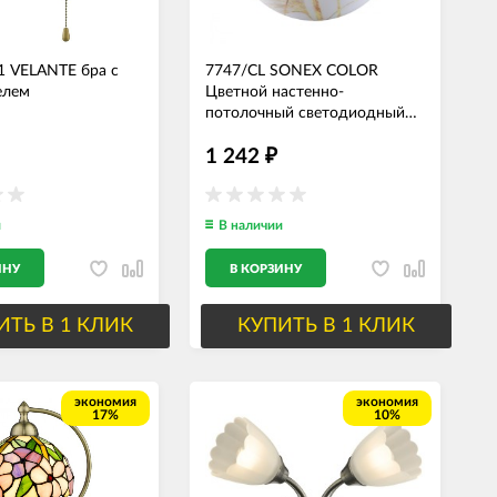
1 VELANTE бра с
7747/CL SONEX COLOR
елем
Цветной настенно-
потолочный светодиодный
светильник FLOREN 30W,
1 242
IP43, 4000K, 3350Lm, 33см
₽
диаметр
и
В наличии
ИНУ
В КОРЗИНУ
ИТЬ В 1 КЛИК
КУПИТЬ В 1 КЛИК
экономия
экономия
17%
10%