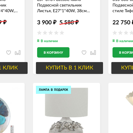
ник
Подвесной светильник
Подвесной
*4*40W,
Листья, E27*1*40W, 38см
стиле Тиф
диаметр, белый
99
3 900
5 588
22 750
₽
₽
₽
В наличии
В наличи
В КОРЗИНУ
В КОРЗ
1 КЛИК
КУПИТЬ В 1 КЛИК
КУП
ЛАМПА В ПОДАРОК