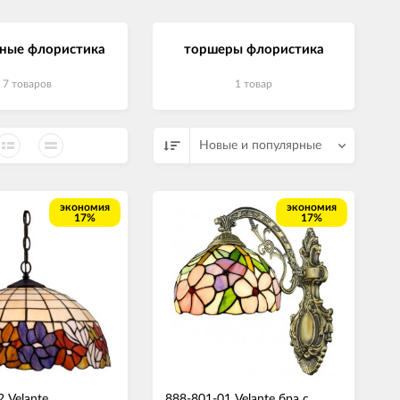
СВЕТОДИОДНЫЕ ЛАМПЫ
Трансформаторы
ьные флористика
торшеры флористика
7 товаров
1 товар
Новые и популярные
экономия
экономия
17%
17%
 Velante
888-801-01 Velante бра с