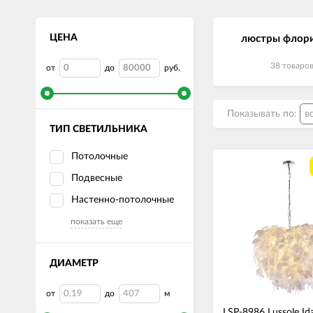
ЦЕНА
люстры флор
38 товаро
от
до
руб.
Показывать по:
ТИП СВЕТИЛЬНИКА
Потолочные
Подвесные
Настенно-потолочные
показать еще
ДИАМЕТР
от
до
м
LSP-8986 Lussole Id