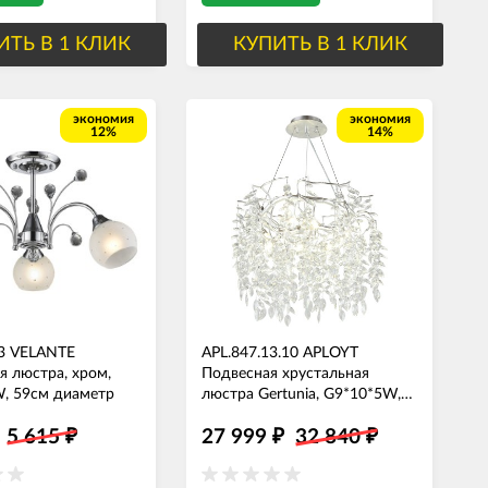
ИТЬ В 1 КЛИК
КУПИТЬ В 1 КЛИК
экономия
экономия
12%
14%
3 VELANTE
APL.847.13.10 APLOYT
я люстра, хром,
Подвесная хрустальная
, 59см диаметр
люстра Gertunia, G9*10*5W,
хром, 60см диаметр
5 615
27 999
32 840
₽
₽
₽