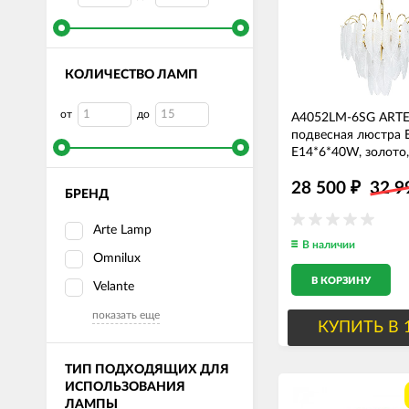
КОЛИЧЕСТВО ЛАМП
от
до
A4052LM-6SG ART
подвесная люстра E
E14*6*40W, золото,
43см диаметр
28 500
32 
₽
БРЕНД
Arte Lamp
В наличии
Omnilux
В КОРЗИНУ
Velante
показать еще
КУПИТЬ В 
ТИП ПОДХОДЯЩИХ ДЛЯ
ИСПОЛЬЗОВАНИЯ
ЛАМПЫ