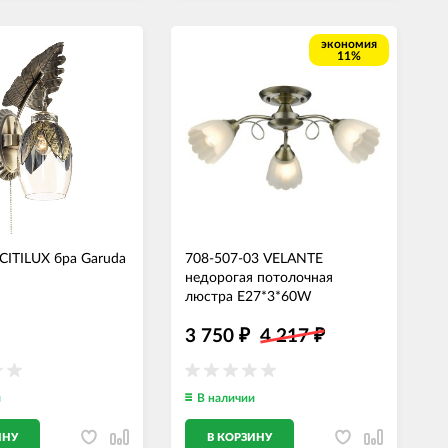
экономия
11%
CITILUX бра Garuda
708-507-03 VELANTE
недорогая потолочная
люстра E27*3*60W
3 750
4 217
₽
₽
и
В наличии
ИНУ
В КОРЗИНУ