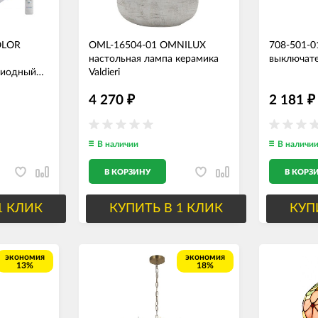
OLOR
OML-16504-01 OMNILUX
708-501-0
настольная лампа керамика
выключат
диодный
Valdieri
N 48W,
4 270
2 181
00-6000K,
₽
₽
етр
В наличии
В наличи
В КОРЗИНУ
В КОРЗ
1 КЛИК
КУПИТЬ В 1 КЛИК
КУП
экономия
экономия
13%
18%