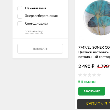
Накаливания
Энергосберегающая
Светодиодная
показать еще
7747/EL SONEX C
ПОКАЗАТЬ
Цветной настенно-
потолочный свето
светильник FLORE
2 490
4 790
IP43, с пультом 30
₽
6050Lm, 48см диам
В наличии
В КОРЗИНУ
КУПИТЬ В 