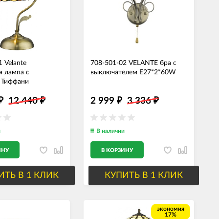
 Velante
708-501-02 VELANTE бра с
я лампа с
выключателем E27*2*60W
 Тиффани
12 440
2 999
3 336
₽
₽
₽
₽
и
В наличии
ИНУ
В КОРЗИНУ
ИТЬ В 1 КЛИК
КУПИТЬ В 1 КЛИК
экономия
17%