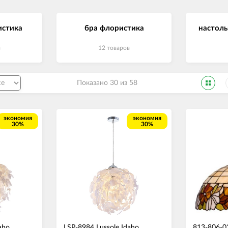
истика
бра флористика
настол
в
12 товаров
Показано 30 из 58
экономия
экономия
30%
30%
aho
LSP-8984 Lussole Idaho
813-806-02