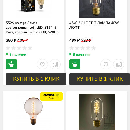
5526 Voltega Лампа
4540-SC LOFT IT ЛАМПА 40W
светодиодная Loft LED, ST64, 6
ЛОФТ
Ватт, теплый свет 2800К, 620Lm
380
400
499
520
₽
₽
₽
₽
В наличии
В наличии
КУПИТЬ В 1 КЛИК
КУПИТЬ В 1 КЛИК
экономия
5%