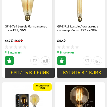
GF-E-764 Lussole Лампа в ретро
GF-E-718 Lussole Лофт лампа в
стиле Е27, 60W
форме пробирки, Е27 на 60Вт
447
505
642
₽
₽
₽
В наличии
В наличии
КУПИТЬ В 1 КЛИК
КУПИТЬ В 1 КЛИК
экономия
10%