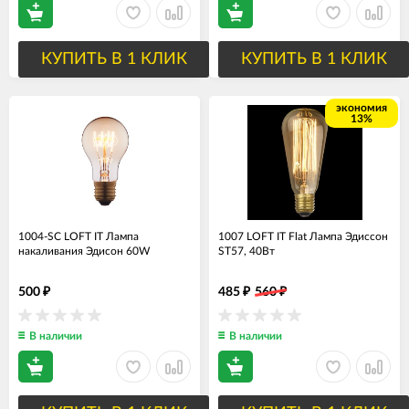
КУПИТЬ В 1 КЛИК
КУПИТЬ В 1 КЛИК
экономия
13%
1004-SC LOFT IT Лампа
1007 LOFT IT Flat Лампа Эдиссон
накаливания Эдисон 60W
ST57, 40Вт
500
485
560
₽
₽
₽
В наличии
В наличии