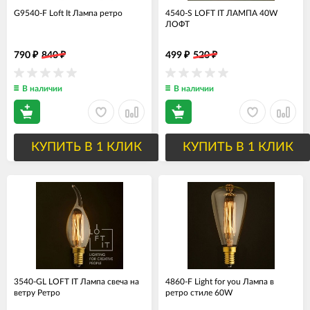
G9540-F Loft It Лампа ретро
4540-S LOFT IT ЛАМПА 40W
ЛОФТ
790
840
499
520
₽
₽
₽
₽
В наличии
В наличии
КУПИТЬ В 1 КЛИК
КУПИТЬ В 1 КЛИК
3540-GL LOFT IT Лампа свеча на
4860-F Light for you Лампа в
ветру Ретро
ретро стиле 60W