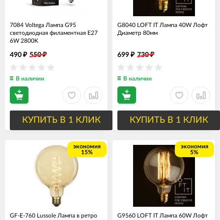
7084 Voltega Лампа G95
G8040 LOFT IT Лампа 40W Лофт
светодиодная филаментная E27
Диаметр 80мм
6W 2800K
490
550
699
730
₽
₽
₽
₽
В наличии
В наличии
КУПИТЬ В 1 КЛИК
КУПИТЬ В 1 КЛИК
экономия
экономия
15%
5%
GF-E-760 Lussole Лампа в ретро
G9560 LOFT IT Лампа 60W Лофт