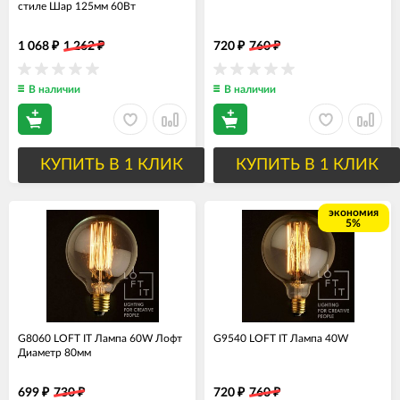
стиле Шар 125мм 60Вт
1 068
1 262
720
760
₽
₽
₽
₽
В наличии
В наличии
КУПИТЬ В 1 КЛИК
КУПИТЬ В 1 КЛИК
экономия
5%
G8060 LOFT IT Лампа 60W Лофт
G9540 LOFT IT Лампа 40W
Диаметр 80мм
699
730
720
760
₽
₽
₽
₽