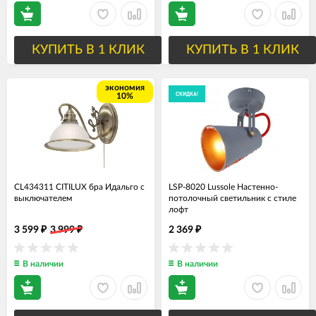
КУПИТЬ В 1 КЛИК
КУПИТЬ В 1 КЛИК
экономия
СКИДКА!
10%
CL434311 CITILUX бра Идальго с
LSP-8020 Lussole Настенно-
выключателем
потолочный светильник с стиле
лофт
3 599
3 999
2 369
₽
₽
₽
В наличии
В наличии