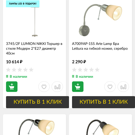
ЛАМПЫ LED В ПОДАРОК!
3745/2F LUMION NIKKI Торшер в
A7009AP-1SS Arte Lamp Бра
стиле Модерн 2*Е27 диаметр
Lettura на гибкой ножке, серебро
40см
10 614
2 290
₽
₽
В наличии
В наличии
КУПИТЬ В 1 КЛИК
КУПИТЬ В 1 КЛИК