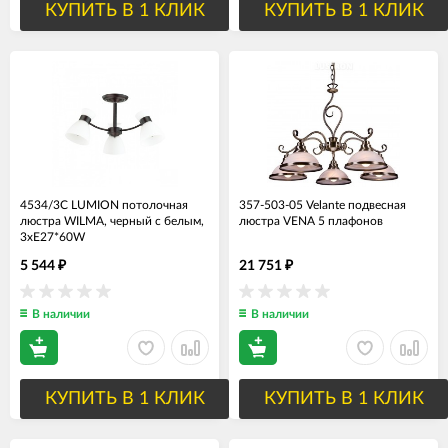
КУПИТЬ В 1 КЛИК
КУПИТЬ В 1 КЛИК
4534/3C LUMION потолочная
357-503-05 Velante подвесная
люстра WILMA, черный с белым,
люстра VENA 5 плафонов
3хЕ27*60W
5 544
21 751
₽
₽
В наличии
В наличии
КУПИТЬ В 1 КЛИК
КУПИТЬ В 1 КЛИК