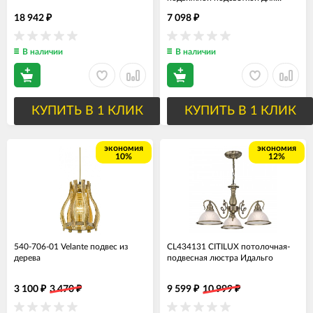
чтения и выключателями
18 942
7 098
₽
₽
В наличии
В наличии
КУПИТЬ В 1 КЛИК
КУПИТЬ В 1 КЛИК
экономия
экономия
10%
12%
540-706-01 Velante подвес из
CL434131 CITILUX потолочная-
дерева
подвесная люстра Идальго
3 100
3 470
9 599
10 999
₽
₽
₽
₽