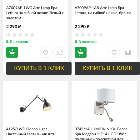
A7009AP-1WG Arte Lamp Бра
A7009AP-1AB Arte Lamp Бра
Lettura на гибкой ножке, белый с
Lettura, на гибкой ножке, бронза
золотом
2 290
2 290
₽
₽
В наличии
В наличии
КУПИТЬ В 1 КЛИК
КУПИТЬ В 1 КЛИК
4125/1WD Odeon Light
3745/1A LUMION NIKKI Белое
Настенный светильник Arta
бра Модерн 1*Е14+LED*3W с
подвижной подсветкой для