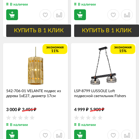
В наличии
В наличии
КУПИТЬ В 1 КЛИК
КУПИТЬ В 1 КЛИК
экономия
экономия
11%
15%
542-706-01 VELANTE подвес из
LSP-8799 LUSSOLE Loft
дерева 1хЕ27, диаметр 17см
подвесной светильник Fishers
3 000
3 406
4 999
5 900
₽
₽
₽
₽
В наличии
В наличии