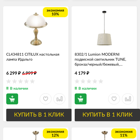
экономия
10%
CL434811 CITILUX настольная
8302/1 Lumion MODERNI
лампа Идальго
подвесной светильник TUNE,
бронза/черный/бежевый,
металл/текстиль E27*1*60W
6 299
6 999
4 179
₽
₽
₽
В наличии
В наличии
КУПИТЬ В 1 КЛИК
КУПИТЬ В 1 КЛИК
экономия
экономия
12%
11%