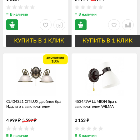
В наличии
В наличии
КУПИТЬ В 1 КЛИК
КУПИТЬ В 1 КЛИК
экономия
10%
CL434321 CITILUX двойное бра
4534/1W LUMION бра с
Идальго с выключателем
выключателем WILMA
4 999
5 599
2 153
₽
₽
₽
В наличии
В наличии