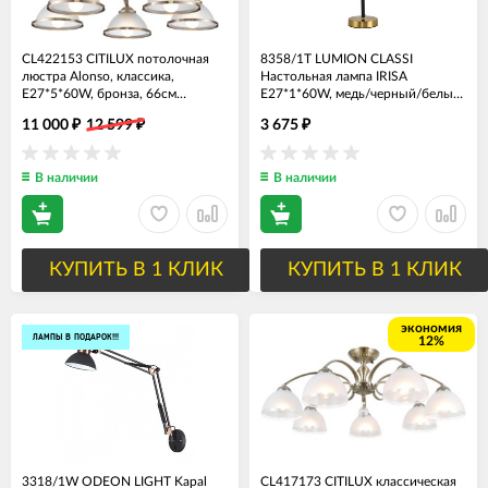
CL422153 CITILUX потолочная
8358/1T LUMION CLASSI
люстра Alonso, классика,
Настольная лампа IRISA
E27*5*60W, бронза, 66см
E27*1*60W, медь/черный/белый,
диаметр
металл/текстиль
11 000
12 599
3 675
₽
₽
₽
В наличии
В наличии
КУПИТЬ В 1 КЛИК
КУПИТЬ В 1 КЛИК
экономия
ЛАМПЫ В ПОДАРОК!!!
12%
3318/1W ODEON LIGHT Kapal
CL417173 CITILUX классическая