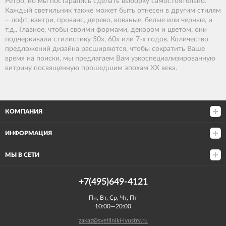
Ретро, но мы постарались сделать выборку самостоятельно.
Каждый светильник также может быть отнесен в другим стилям
– лофт, кантри, прованс, дерево, кованые, белые или черные, и
т.д.. Главное, чтобы своими формами, декором и цветом, они
подчеркивали стилистику 50х, 60х или 7-х годов. Количество
предложений дизайна расширяются, чтобы сократить Ваше
время на поиски, мы предлагаем Вам узкоспециализированную
витрину посвященную прошедшим эпохам ХХ века.
КОМПАНИЯ
ИНФОРМАЦИЯ
МЫ В СЕТИ
+7(495)649-4121
Пн, Вт, Ср, Чт, Пт
10:00—20:00
zakaz@svetilniki-lyustry.ru