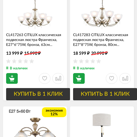
CL417263 CITILUX классическая
CL417283 CITILUX классическая
подвесная люстра Франческа,
подвесная люстра Франческа,
E27*6*75W, бронза, 63см
E27*8*75W, бронза, 80см
диаметр
диаметр
13 999
15 990
18 599
20 990
₽
₽
₽
₽
В наличии
В наличии
КУПИТЬ В 1 КЛИК
КУПИТЬ В 1 КЛИК
экономия
12%