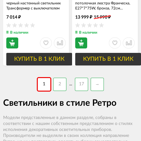
черный настенный светильник
потолочная люстра Франческа,
Трансформер с выключателем
E27*7*75W, бронза, 72см
диаметр
7 014
13 999
15 990
₽
₽
₽
В наличии
В наличии
КУПИТЬ В 1 КЛИК
КУПИТЬ В 1 КЛИК
1
2
17
→
...
Светильники в стиле Ретро
Модели представленные в данном разделе, собраны в
соответствии с нашим собственным представлением о стилях
исполнения декоративных осветительных приборов.
Производители не выделяли в своих коллекция направление