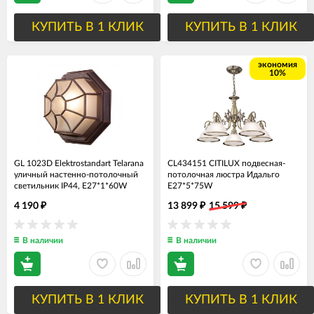
КУПИТЬ В 1 КЛИК
КУПИТЬ В 1 КЛИК
экономия
10%
GL 1023D Elektrostandart Telarana
CL434151 CITILUX подвесная-
уличный настенно-потолочный
потолочная люстра Идальго
светильник IP44, E27*1*60W
E27*5*75W
4 190
13 899
15 599
₽
₽
₽
В наличии
В наличии
КУПИТЬ В 1 КЛИК
КУПИТЬ В 1 КЛИК