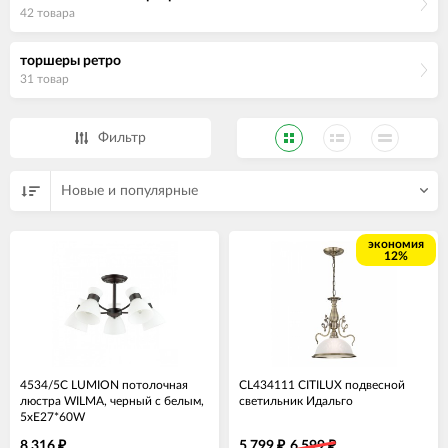
42 товара
торшеры ретро
31 товар
Фильтр
Новые и популярные
экономия
12%
4534/5C LUMION потолочная
CL434111 CITILUX подвесной
люстра WILMA, черный с белым,
светильник Идальго
5хЕ27*60W
8 316
5 799
6 599
₽
₽
₽