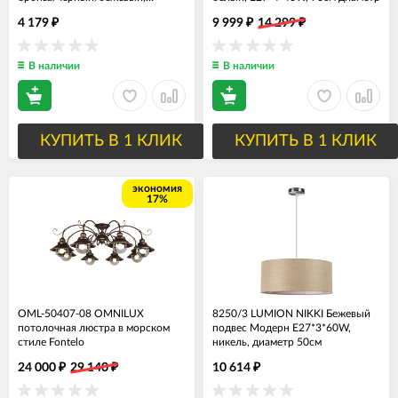
металл/текстиль E27*1*60W
4 179
9 999
14 299
₽
₽
₽
В наличии
В наличии
КУПИТЬ В 1 КЛИК
КУПИТЬ В 1 КЛИК
экономия
17%
OML-50407-08 OMNILUX
8250/3 LUMION NIKKI Бежевый
потолочная люстра в морском
подвес Модерн Е27*3*60W,
стиле Fontelo
никель, диаметр 50см
24 000
29 140
10 614
₽
₽
₽