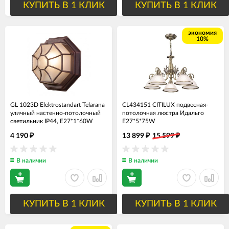
КУПИТЬ В 1 КЛИК
КУПИТЬ В 1 КЛИК
экономия
10%
GL 1023D Elektrostandart Telarana
CL434151 CITILUX подвесная-
уличный настенно-потолочный
потолочная люстра Идальго
светильник IP44, E27*1*60W
E27*5*75W
4 190
13 899
15 599
₽
₽
₽
В наличии
В наличии
КУПИТЬ В 1 КЛИК
КУПИТЬ В 1 КЛИК