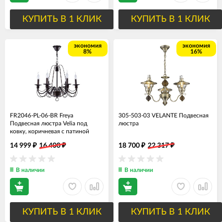
КУПИТЬ В 1 КЛИК
КУПИТЬ В 1 КЛИК
экономия
экономия
8%
16%
FR2046-PL-06-BR Freya
305-503-03 VELANTE Подвесная
Подвесная люстра Velia под
люстра
ковку, коричневая с патиной
14 999
16 400
18 700
22 317
₽
₽
₽
₽
В наличии
В наличии
КУПИТЬ В 1 КЛИК
КУПИТЬ В 1 КЛИК