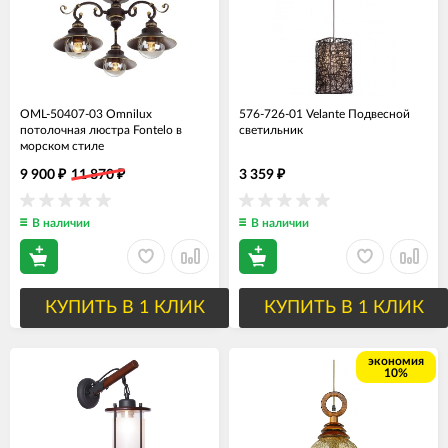
OML-50407-03 Omnilux
576-726-01 Velante Подвесной
потолочная люстра Fontelo в
светильник
морском стиле
9 900
11 870
3 359
₽
₽
₽
В наличии
В наличии
КУПИТЬ В 1 КЛИК
КУПИТЬ В 1 КЛИК
экономия
10%