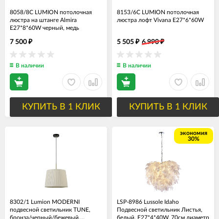
8058/8C LUMION потолочная
8153/6C LUMION потолочная
люстра на штанге Almira
люстра лофт Vivana E27*6*60W
E27*8*60W черный, медь
7 500
5 505
6 990
₽
₽
₽
В наличии
В наличии
КУПИТЬ В 1 КЛИК
КУПИТЬ В 1 КЛИК
экономия
30%
8302/1 Lumion MODERNI
LSP-8986 Lussole Idaho
подвесной светильник TUNE,
Подвесной светильник Листья,
бронза/черный/бежевый,
белый, E27*4*40W, 70см диаметр