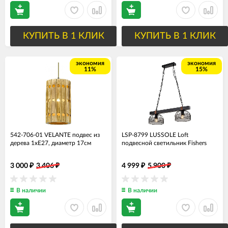
КУПИТЬ В 1 КЛИК
КУПИТЬ В 1 КЛИК
экономия
экономия
11%
15%
542-706-01 VELANTE подвес из
LSP-8799 LUSSOLE Loft
дерева 1хЕ27, диаметр 17см
подвесной светильник Fishers
3 000
3 406
4 999
5 900
₽
₽
₽
₽
В наличии
В наличии