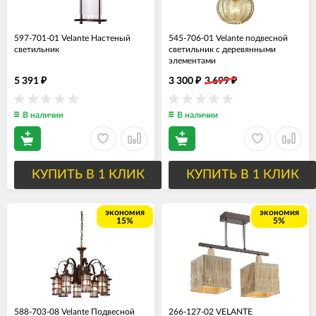
597-701-01 Velante Настеный
545-706-01 Velante подвесной
светильник
светильник с деревянными
элементами
5 391
3 300
3 699
₽
₽
₽
В наличии
В наличии
КУПИТЬ В 1 КЛИК
КУПИТЬ В 1 КЛИК
экономия
экономия
15%
5%
588-703-08 Velante Подвесной
266-127-02 VELANTE