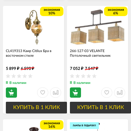
экономия
экономия
10%
6%
CL419313 Каир Citilux Бра в
266-127-03 VELANTE
восточном стиле
Потолочный светильник
5 899
6 590
7 052
7 547
₽
₽
₽
₽
В наличии
В наличии
КУПИТЬ В 1 КЛИК
КУПИТЬ В 1 КЛИК
экономия
ЛАМПЫ В ПОДАРОК!!!
16%