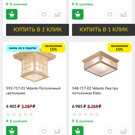
В наличии
В наличии
КУПИТЬ В 1 КЛИК
КУПИТЬ В 1 КЛИК
экономия
экономия
ЛАМПЫ LED В ПОДАРОК!
15%
15%
592-717-01 Velante Потолочный
548-717-02 Velante Люстра
светильник
потолочная Patio
4 405
5 187
6 985
8 218
₽
₽
₽
₽
В наличии
В наличии