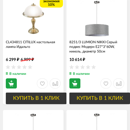
экономия
10%
CL434811 CITILUX настольная
8251/3 LUMION NIKKI Серый
лампа Идальго
подвес Модерн Е27*3*60W,
никель, диаметр 50см
6 299
6 999
10 614
₽
₽
₽
В наличии
В наличии
КУПИТЬ В 1 КЛИК
КУПИТЬ В 1 КЛИК