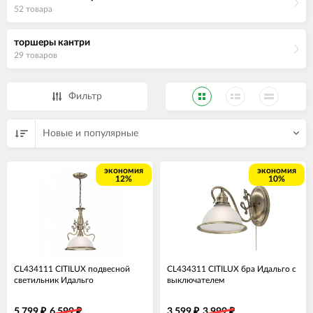
52 товара
торшеры кантри
29 товаров
Фильтр
Новые и популярные
экономия
экономия
12%
10%
CL434111 CITILUX подвесной
CL434311 CITILUX бра Идальго с
светильник Идальго
выключателем
5 799
6 599
3 599
3 999
₽
₽
₽
₽