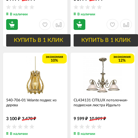
В наличии
В наличии
КУПИТЬ В 1 КЛИК
КУПИТЬ В 1 КЛИК
экономия
экономия
10%
12%
540-706-01 Velante подвес из
CL434131 CITILUX потолочная-
дерева
подвесная люстра Идальго
3 100
3 470
9 599
10 999
₽
₽
₽
₽
В наличии
В наличии