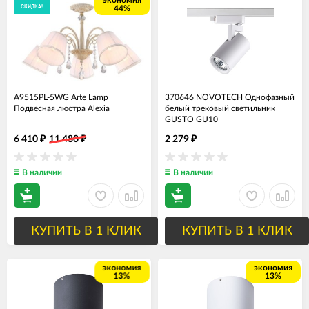
экономия
СКИДКА!
44%
A9515PL-5WG Arte Lamp
370646 NOVOTECH Однофазный
Подвесная люстра Alexia
белый трековый светильник
GUSTO GU10
6 410
11 480
2 279
₽
₽
₽
В наличии
В наличии
КУПИТЬ В 1 КЛИК
КУПИТЬ В 1 КЛИК
экономия
экономия
13%
13%