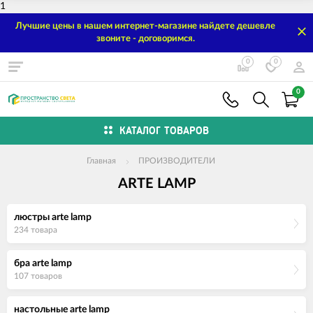
1
Лучшие цены в нашем интернет-магазине найдете дешевле
звоните - договоримся.
0
0
0
КАТАЛОГ ТОВАРОВ
Главная
ПРОИЗВОДИТЕЛИ
ARTE LAMP
люстры arte lamp
234 товара
бра arte lamp
107 товаров
настольные arte lamp