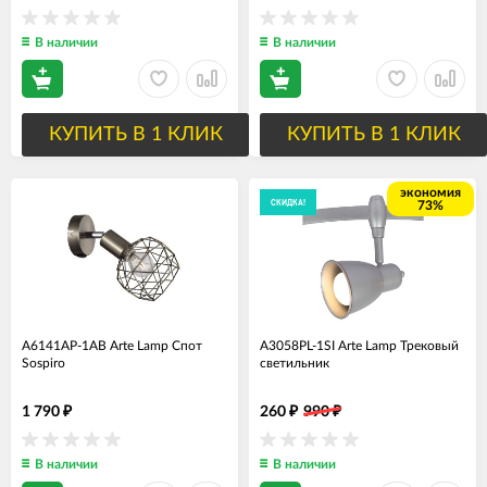
В наличии
В наличии
КУПИТЬ В 1 КЛИК
КУПИТЬ В 1 КЛИК
экономия
СКИДКА!
73%
A6141AP-1AB Arte Lamp Спот
A3058PL-1SI Arte Lamp Трековый
Sospiro
светильник
1 790
260
990
₽
₽
₽
В наличии
В наличии