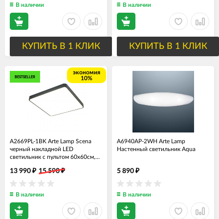
В наличии
В наличии
КУПИТЬ В 1 КЛИК
КУПИТЬ В 1 КЛИК
экономия
BESTSELLER
10%
A2669PL-1BK Arte Lamp Scena
A6940AP-2WH Arte Lamp
черный накладной LED
Настенный светильник Aqua
светильник с пультом 60х60см,
100W, 10000Lm
13 990
15 590
5 890
₽
₽
₽
В наличии
В наличии