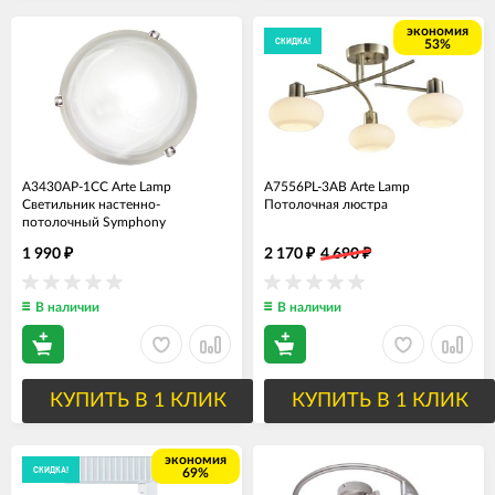
экономия
СКИДКА!
53%
A3430AP-1CC Arte Lamp
A7556PL-3AB Arte Lamp
Светильник настенно-
Потолочная люстра
потолочный Symphony
1 990
2 170
4 690
₽
₽
₽
В наличии
В наличии
КУПИТЬ В 1 КЛИК
КУПИТЬ В 1 КЛИК
экономия
СКИДКА!
69%