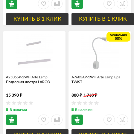
КУПИТЬ В 1 КЛИК
КУПИТЬ В 1 КЛИК
экономия
50%
A2505SP-2WH Arte Lamp
A7603AP-1WH Arte Lamp Бра
Подвесная люстра LARGO
TWIST
15 390
880
1 760
₽
₽
₽
В наличии
В наличии