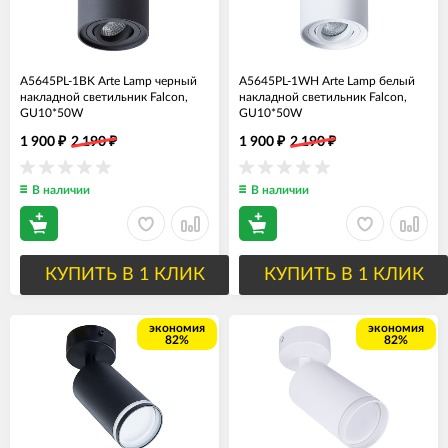
A5645PL-1BK Arte Lamp черный
A5645PL-1WH Arte Lamp белый
накладной светильник Falcon,
накладной светильник Falcon,
GU10*50W
GU10*50W
1 900
2 190
1 900
2 190
₽
₽
₽
₽
В наличии
В наличии
КУПИТЬ В 1 КЛИК
КУПИТЬ В 1 КЛИК
экономия
экономия
82%
82%