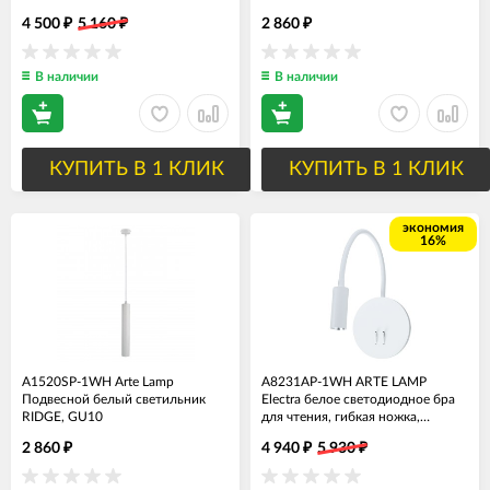
4 500
5 160
2 860
₽
₽
₽
В наличии
В наличии
КУПИТЬ В 1 КЛИК
КУПИТЬ В 1 КЛИК
экономия
16%
A1520SP-1WH Arte Lamp
A8231AP-1WH ARTE LAMP
Подвесной белый светильник
Electra белое светодиодное бра
RIDGE, GU10
для чтения, гибкая ножка,
двойной свет, 2 выключателя,
2 860
4 940
5 930
₽
₽
₽
9W, 3000K