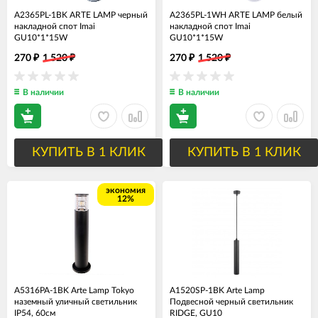
A2365PL-1BK ARTE LAMP черный
A2365PL-1WH ARTE LAMP белый
накладной спот Imai
накладной спот Imai
GU10*1*15W
GU10*1*15W
270
1 520
270
1 520
₽
₽
₽
₽
В наличии
В наличии
КУПИТЬ В 1 КЛИК
КУПИТЬ В 1 КЛИК
экономия
12%
A5316PA-1BK Arte Lamp Tokyo
A1520SP-1BK Arte Lamp
наземный уличный светильник
Подвесной черный светильник
IP54, 60см
RIDGE, GU10