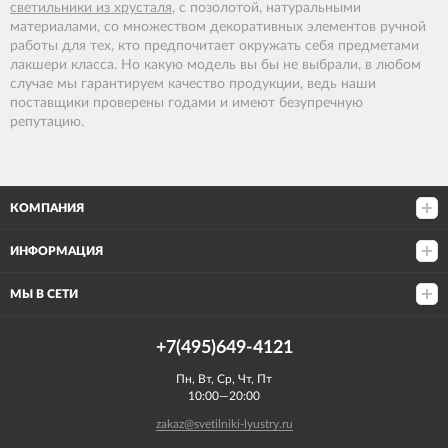
светильники из хрусталя
, с позолотой, натуральными
материалами, со множеством декоративных элементов ручной
работы для тех, кто предпочитает окружать себя предметами
лакшери класса. Но какую модель вы бы не выбрали, в любом
случае мы гарантируем качество продукции, ведь наши
поставщики проверены годами и имеют безупречную
репутацию.
КОМПАНИЯ
ИНФОРМАЦИЯ
МЫ В СЕТИ
+7(495)649-4121
Пн, Вт, Ср, Чт, Пт
10:00—20:00
zakaz@svetilniki-lyustry.ru