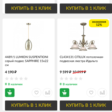
КУПИТЬ В 1 КЛИК
КУПИТЬ В 1 КЛИК
экономия
12%
4489/1 LUMION SUSPENTIONI
CL434131 CITILUX потолочная-
серый подвес SAPPHIRE 15х22
подвесная люстра Идальго
см
4 190
9 599
10 999
₽
₽
₽
В наличии
В наличии
КУПИТЬ В 1 КЛИК
КУПИТЬ В 1 КЛИК