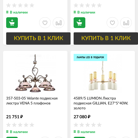
В наличии
В наличии
КУПИТЬ В 1 КЛИК
КУПИТЬ В 1 КЛИК
ЛАМПЫ LED В ПОДАРОК
357-503-05 Velante подвесная
4589/5 LUMION Люстра
люстра VENA 5 плафонов
подвесная GILLIAN, Е27*5*40W,
золото
21 751
27 080
₽
₽
В наличии
В наличии