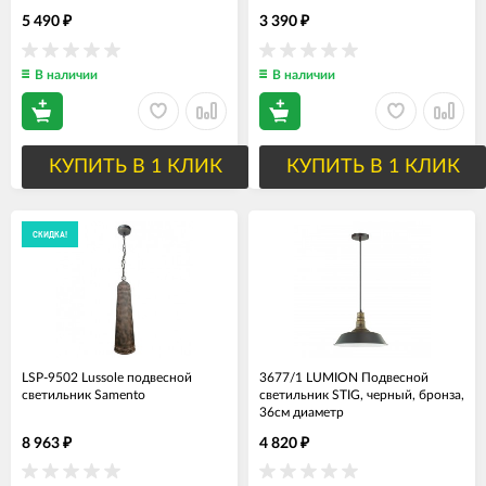
5 490
3 390
₽
₽
В наличии
В наличии
КУПИТЬ В 1 КЛИК
КУПИТЬ В 1 КЛИК
СКИДКА!
LSP-9502 Lussole подвесной
3677/1 LUMION Подвесной
светильник Samento
светильник STIG, черный, бронза,
36см диаметр
8 963
4 820
₽
₽