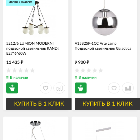
ЛАМПЫ В ПОДАРОК
5212/6 LUMION MODERNI
A1582SP-1CC Arte Lamp
подвесной светильник RANDI,
Подвесной светильник Galactica
E27*6*60W
11 435
9 900
₽
₽
В наличии
В наличии
КУПИТЬ В 1 КЛИК
КУПИТЬ В 1 КЛИК