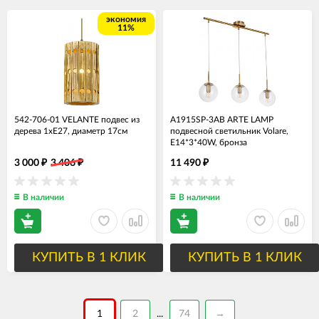
экономия
11%
542-706-01 VELANTE подвес из
A1915SP-3AB ARTE LAMP
дерева 1хЕ27, диаметр 17см
подвесной светильник Volare,
E14*3*40W, бронза
3 000
3 406
11 490
₽
₽
₽
В наличии
В наличии
КУПИТЬ В 1 КЛИК
КУПИТЬ В 1 КЛИК
1
2
74
→
...