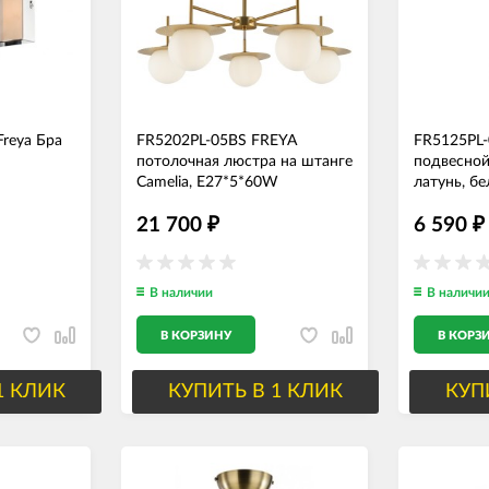
reya Бра
FR5202PL-05BS FREYA
FR5125PL
потолочная люстра на штанге
подвесной
Camelia, E27*5*60W
латунь, б
диаметр
21 700
6 590
₽
₽
В наличии
В наличи
В КОРЗИНУ
В КОРЗ
1 КЛИК
КУПИТЬ В 1 КЛИК
КУП