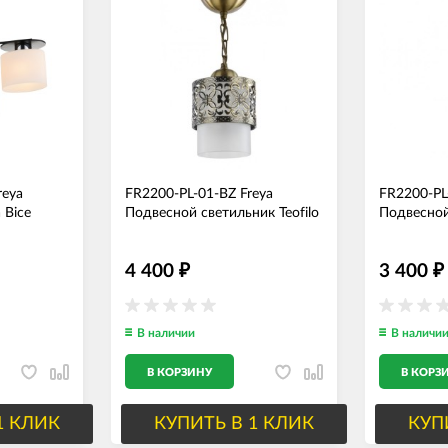
reya
FR2200-PL-01-BZ Freya
FR2200-PL
 Bice
Подвесной светильник Teofilo
Подвесной
4 400
3 400
₽
₽
В наличии
В наличи
В КОРЗИНУ
В КОРЗ
1 КЛИК
КУПИТЬ В 1 КЛИК
КУП