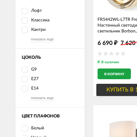
Лофт
FR5442WL-L7TR Fre
Классика
Настенный светод
Кантри
светильник Borbon,
Прозрачный, латунь
показать еще
6 690
7 620
3000K, 200mm
₽
ЦОКОЛЬ
В наличии
G9
В КОРЗИНУ
E27
Е14
КУПИТЬ В 
показать еще
ЦВЕТ ПЛАФОНОВ
Белый