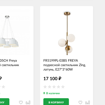
05CH Freya
FR5199PL-03BS FREYA
 светильник
подвесной светильник Zing,
латунь, E27*3*60W
17 100
₽
₽
и
В наличии
ИНУ
В КОРЗИНУ