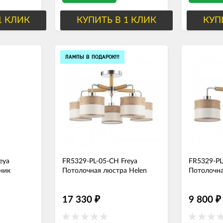
1 КЛИК
КУПИТЬ В 1 КЛИК
КУП
ЛАМПЫ В ПОДАРОК!!!
eya
FR5329-PL-05-CH Freya
FR5329-PL
ник
Потолочная люстра Helen
Потолочна
17 330
9 800
₽
₽