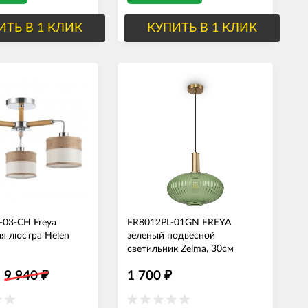
ИТЬ В 1 КЛИК
КУПИТЬ В 1 КЛИК
-03-CH Freya
FR8012PL-01GN FREYA
я люстра Helen
зеленый подвесной
светильник Zelma, 30см
9 940
1 700
₽
₽