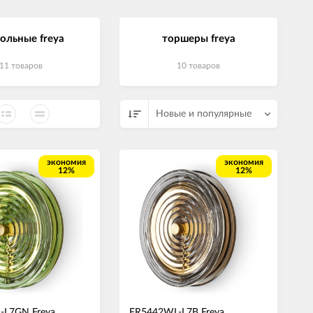
СВЕТОДИОДНЫЕ ЛАМПЫ
Трансформаторы
ольные freya
торшеры freya
11 товаров
10 товаров
Новые и популярные
экономия
экономия
12%
12%
-L7GN Freya
FR5442WL-L7B Freya