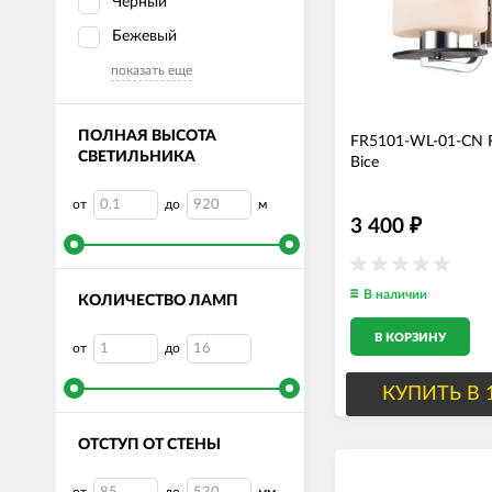
Черный
Бежевый
показать еще
ПОЛНАЯ ВЫСОТА
FR5101-WL-01-CN F
СВЕТИЛЬНИКА
Bice
от
до
м
3 400
₽
В наличии
КОЛИЧЕСТВО ЛАМП
В КОРЗИНУ
от
до
КУПИТЬ В 
ОТСТУП ОТ СТЕНЫ