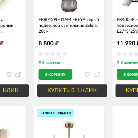
ya
FR8012PL-01AM FREYA серый
FR4005PL
иодный
подвесной светильник Zelma,
подвесной 
20см
E27*3*25
, 7W,
8 800
11 990
₽
₽
В наличии
В наличи
В КОРЗИНУ
В КОРЗ
1 КЛИК
КУПИТЬ В 1 КЛИК
КУП
ЛАМПЫ В ПОДАРОК