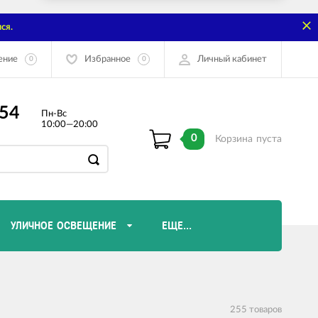
ся.
ение
Избранное
Личный кабинет
0
0
-54
Пн-Вс
10:00—20:00
0
Корзина
пуста
УЛИЧНОЕ ОСВЕЩЕНИЕ
ЕЩЕ...
Диммеры и комплектующие
Лампы Эдисона
255 товаров