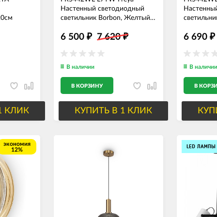
Настенный светодиодный
Настенны
20см
светильник Borbon, Желтый,
светильни
латунь, 7W, 3000K, 200mm
латунь, 7
6 500
7 620
6 690
₽
₽
₽
В наличии
В наличи
В КОРЗИНУ
В КОРЗ
1 КЛИК
КУПИТЬ В 1 КЛИК
КУП
экономия
LED ЛАМПЫ
12%