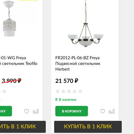
-01-WG Freya
FR2012-PL-06-BZ Freya
 светильник Teofilo
Подвесной светильник
Herbert
3 990
21 570
₽
₽
и
В наличии
ИНУ
В КОРЗИНУ
ИТЬ В 1 КЛИК
КУПИТЬ В 1 КЛИК