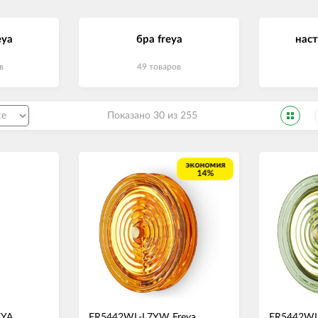
eya
бра freya
наст
в
49 товаров
Показано 30 из 255
экономия
14%
EYA
FR5442WL-L7YW Freya
FR5442WL