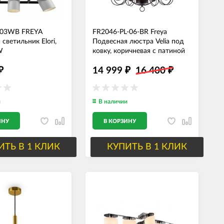
-03WB FREYA
FR2046-PL-06-BR Freya
светильник Elori,
Подвесная люстра Velia под
W
ковку, коричневая с патиной
14 999
16 400
₽
₽
₽
и
В наличии
ИНУ
В КОРЗИНУ
ИТЬ В 1 КЛИК
КУПИТЬ В 1 КЛИК