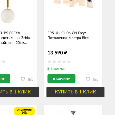
-01BS FREYA
FR5101-CL-06-CN Freya
 светильник Zelda,
Потолочная люстра Bice
елый, шар 20см
13 590
₽
и
В наличии
ИНУ
В КОРЗИНУ
ИТЬ В 1 КЛИК
КУПИТЬ В 1 КЛИК
экономия
14%