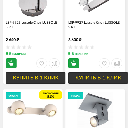
LSP-9926 Lussole Спот LUSSOLE
LSP-9927 Lussole Спот LUSSOLE
S.R.L
S.R.L
2 640
3 600
₽
₽
В наличии
В наличии
КУПИТЬ В 1 КЛИК
КУПИТЬ В 1 КЛИК
экономия
СКИДКА!
СКИДКА!
51%