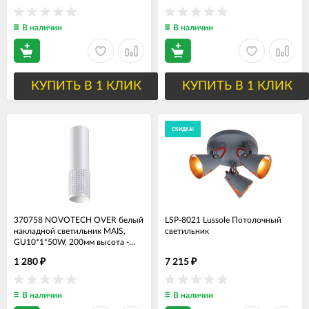
В наличии
В наличии
КУПИТЬ В 1 КЛИК
КУПИТЬ В 1 КЛИК
СКИДКА!
370758 NOVOTECH OVER белый
LSP-8021 Lussole Потолочный
накладной светильник MAIS,
светильник
GU10*1*50W, 200мм высота -
Распродажа
1 280
7 215
₽
₽
В наличии
В наличии