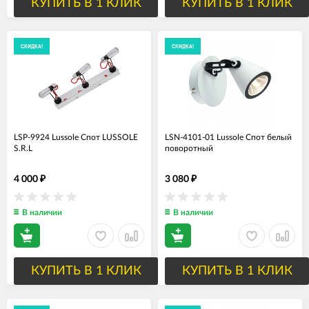
КУПИТЬ В 1 КЛИК
КУПИТЬ В 1 КЛИК
СКИДКА!
СКИДКА!
LSP-9924 Lussole Спот LUSSOLE
LSN-4101-01 Lussole Спот белый
S.R.L
поворотный
4 000
3 080
₽
₽
В наличии
В наличии
КУПИТЬ В 1 КЛИК
КУПИТЬ В 1 КЛИК