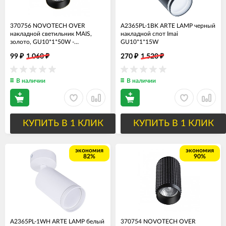
370756 NOVOTECH OVER
A2365PL-1BK ARTE LAMP черный
накладной светильник MAIS,
накладной спот Imai
золото, GU10*1*50W -
GU10*1*15W
Распродажа
99
1 060
270
1 520
₽
₽
₽
₽
В наличии
В наличии
КУПИТЬ В 1 КЛИК
КУПИТЬ В 1 КЛИК
экономия
экономия
82%
90%
A2365PL-1WH ARTE LAMP белый
370754 NOVOTECH OVER