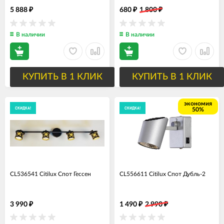
5 888
680
1 800
₽
₽
₽
В наличии
В наличии
КУПИТЬ В 1 КЛИК
КУПИТЬ В 1 КЛИК
экономия
СКИДКА!
СКИДКА!
50%
CL536541 Citilux Спот Гессен
CL556611 Citilux Спот Дубль-2
3 990
1 490
2 990
₽
₽
₽