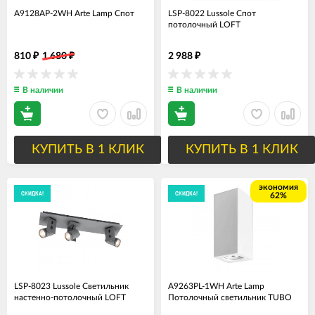
A9128AP-2WH Arte Lamp Спот
LSP-8022 Lussole Спот
потолочный LOFT
810
1 680
2 988
₽
₽
₽
В наличии
В наличии
КУПИТЬ В 1 КЛИК
КУПИТЬ В 1 КЛИК
экономия
СКИДКА!
СКИДКА!
62%
LSP-8023 Lussole Светильник
A9263PL-1WH Arte Lamp
настенно-потолочный LOFT
Потолочный светильник TUBO