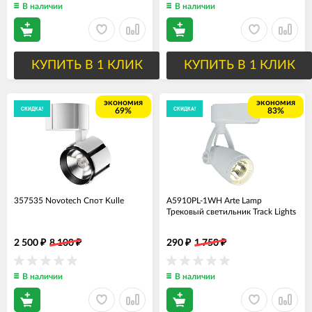
В наличии
В наличии
КУПИТЬ В 1 КЛИК
КУПИТЬ В 1 КЛИК
экономия
экономия
СКИДКА!
СКИДКА!
69%
83%
357535 Novotech Спот Kulle
A5910PL-1WH Arte Lamp
Трековый светильник Track Lights
2 500
8 100
290
1 750
₽
₽
₽
₽
В наличии
В наличии