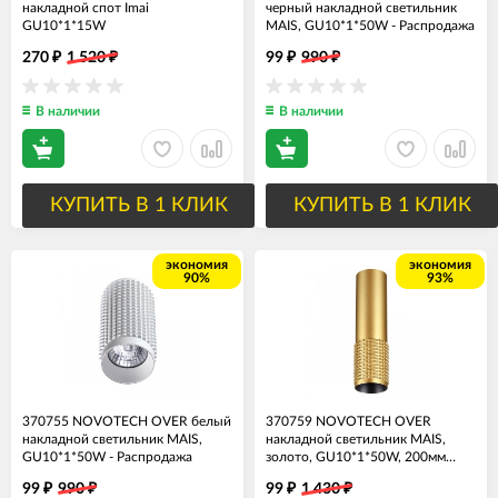
накладной спот Imai
черный накладной светильник
GU10*1*15W
MAIS, GU10*1*50W - Распродажа
270
1 520
99
990
₽
₽
₽
₽
В наличии
В наличии
КУПИТЬ В 1 КЛИК
КУПИТЬ В 1 КЛИК
экономия
экономия
90%
93%
370755 NOVOTECH OVER белый
370759 NOVOTECH OVER
накладной светильник MAIS,
накладной светильник MAIS,
GU10*1*50W - Распродажа
золото, GU10*1*50W, 200мм
высота - Распродажа
99
990
99
1 430
₽
₽
₽
₽