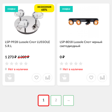
экономия
СКИДКА!
СКИДКА!
68%
LSP-9928 Lussole Спот LUSSOLE
LSP-8018 Lussole Спот черный
S.R.L
светодиодный
1 273
4 000
0
₽
₽
₽
Нет в наличии
Нет в наличии
1
2
→