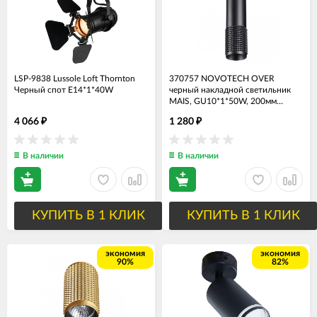
LSP-9838 Lussole Loft Thornton
370757 NOVOTECH OVER
Черный спот E14*1*40W
черный накладной светильник
MAIS, GU10*1*50W, 200мм
высота - Распродажа
4 066
1 280
₽
₽
В наличии
В наличии
КУПИТЬ В 1 КЛИК
КУПИТЬ В 1 КЛИК
экономия
экономия
90%
82%