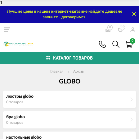
1
Лучшие цены в нашем интернет-магазине найдете дешевле
звоните - договоримся.
0
0
0
КАТАЛОГ ТОВАРОВ
Главная
Архив
GLOBO
люстры globo
0 товаров
бра globo
0 товаров
настольные globo