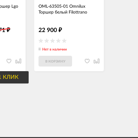
оршер Lgo
OML-63505-01 Omnilux
Торшер белый Filottrano
371
22 900
₽
₽
Нет в наличии
В КОРЗИНУ
1 КЛИК