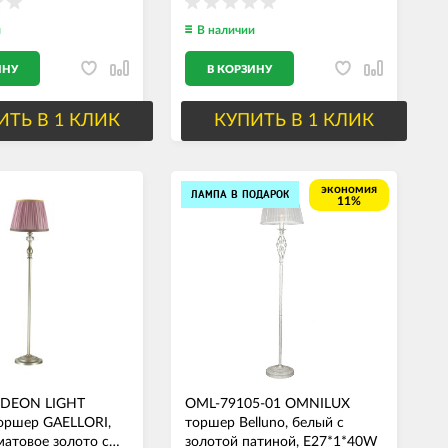
и
В наличии
ИНУ
В КОРЗИНУ
ИТЬ В 1 КЛИК
КУПИТЬ В 1 КЛИК
экономия
ЛАМПА В ПОДАРОК
11%
ODEON LIGHT
OML-79105-01 OMNILUX
оршер GAELLORI,
торшер Belluno, белый с
матовое золото с
золотой патиной, E27*1*40W