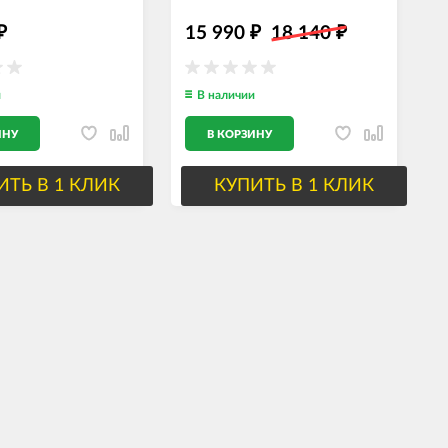
й патиной
15 990
18 140
₽
₽
₽
и
В наличии
ИНУ
В КОРЗИНУ
ИТЬ В 1 КЛИК
КУПИТЬ В 1 КЛИК