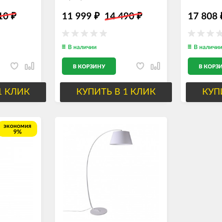
серебряно
510
11 999
14 490
17 808
₽
₽
₽
В наличии
В наличи
В КОРЗИНУ
В КОРЗ
1 КЛИК
КУПИТЬ В 1 КЛИК
КУП
экономия
9%