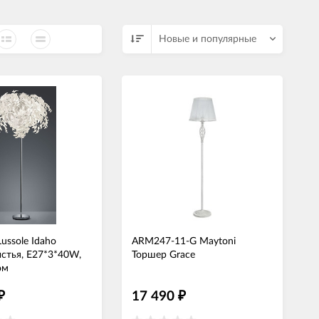
СВЕТОДИОДНЫЕ ЛАМПЫ
Трансформаторы
Новые и популярные
ussole Idaho
ARM247-11-G Maytoni
стья, E27*3*40W,
Торшер Grace
ом
17 490
₽
₽