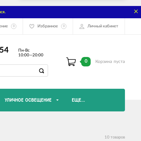
ся.
ение
Избранное
Личный кабинет
0
0
-54
Пн-Вс
10:00—20:00
0
Корзина
пуста
УЛИЧНОЕ ОСВЕЩЕНИЕ
ЕЩЕ...
Диммеры и комплектующие
Лампы Эдисона
10 товаров