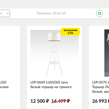
Показано 10 из 10
экономия
13%
 LGO
LSP-0669 LUSSOLE Levy
LSP-0575 L
вском
белый торшер на треноге
Торшер Ли
белый, хр
12 500
14 499
26 993
₽
₽