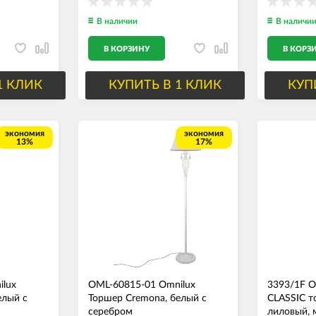
В наличии
В наличи
В КОРЗИНУ
В КОРЗ
1 КЛИК
КУПИТЬ В 1 КЛИК
КУП
экономия
экономия
13%
17%
ilux
OML-60815-01 Omnilux
3393/1F 
елый с
Торшер Cremona, белый с
CLASSIC т
серебром
лиловый, 