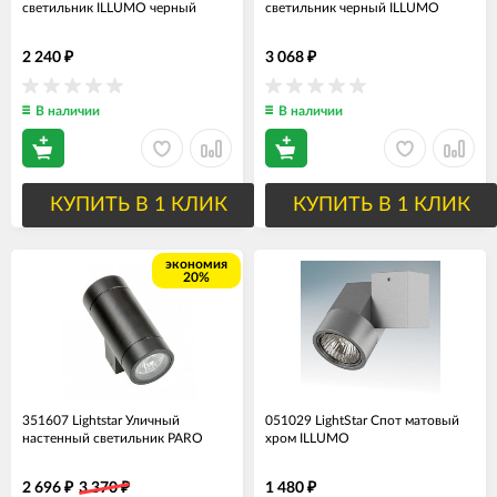
светильник ILLUMO черный
светильник черный ILLUMO
2 240
3 068
₽
₽
В наличии
В наличии
КУПИТЬ В 1 КЛИК
КУПИТЬ В 1 КЛИК
экономия
20%
351607 Lightstar Уличный
051029 LightStar Спот матовый
настенный светильник PARO
хром ILLUMO
2 696
3 370
1 480
₽
₽
₽