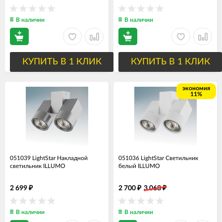
В наличии
В наличии
КУПИТЬ В 1 КЛИК
КУПИТЬ В 1 КЛИК
экономия
11%
051039 LightStar Накладной
051036 LightStar Светильник
светильник ILLUMO
белый ILLUMO
2 699
2 700
3 068
₽
₽
₽
В наличии
В наличии