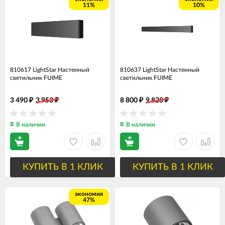
11%
10%
810617 LightStar Настенный
810637 LightStar Настенный
светильник FUIME
светильник FUIME
3 490
3 953
8 800
9 828
₽
₽
₽
₽
В наличии
В наличии
КУПИТЬ В 1 КЛИК
КУПИТЬ В 1 КЛИК
экономия
47%