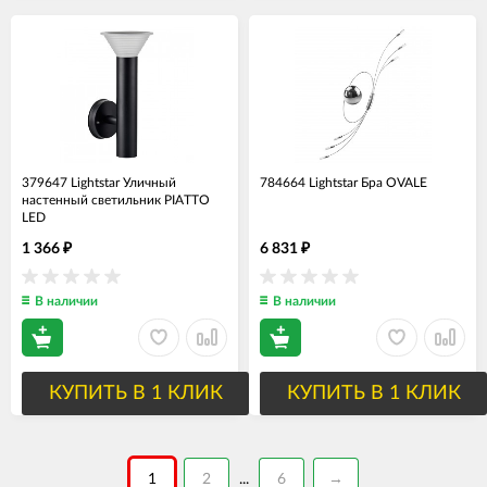
379647 Lightstar Уличный
784664 Lightstar Бра OVALE
настенный светильник PIATTO
LED
1 366
6 831
₽
₽
В наличии
В наличии
КУПИТЬ В 1 КЛИК
КУПИТЬ В 1 КЛИК
1
2
6
→
...