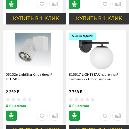
КУПИТЬ В 1 КЛИК
КУПИТЬ В 1 КЛИК
ЛАМПЫ В ПОДАРОК!
051026 LightStar Спот белый
815517 LIGHTSTAR настенный
ILLUMO
светильник Croco, черный
2 259
7 758
₽
₽
В наличии
В наличии