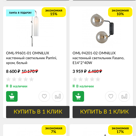
экономия
экономия
ЛАМПА В ПОДАРОК!
15%
10%
OML-99601-01 OMNILUX
OML-94201-02 OMNILUX
настенный светильник Parrini,
настенный светильник Fasano,
хром, белый
E14*2*40W
8 600
10 170
3 959
4 400
₽
₽
₽
₽
В наличии
В наличии
КУПИТЬ В 1 КЛИК
КУПИТЬ В 1 КЛИК
экономия
экономия
7%
17%