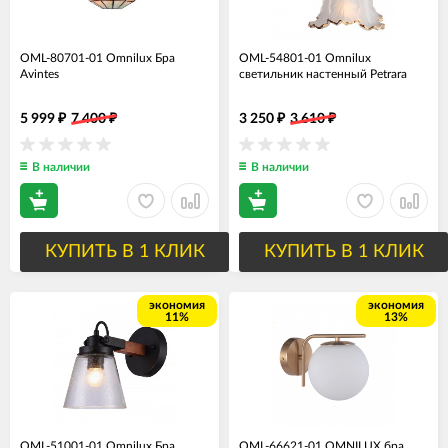
OML-80701-01 Omnilux Бра
OML-54801-01 Omnilux
Avintes
светильник настенный Petrara
5 999
7 400
3 250
3 610
₽
₽
₽
₽
В наличии
В наличии
КУПИТЬ В 1 КЛИК
КУПИТЬ В 1 КЛИК
экономия
экономия
11%
13%
OML-51001-01 Omnilux Бра
OML-66621-01 OMNILUX бра