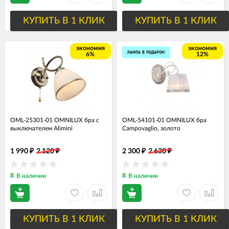
КУПИТЬ В 1 КЛИК
КУПИТЬ В 1 КЛИК
экономия
экономия
ЛАМПА В ПОДАРОК!
6%
12%
OML-25301-01 OMNILUX бра с
OML-54101-01 OMNILUX бра
выключателем Alimini
Campovaglio, золото
1 990
2 120
2 300
2 630
₽
₽
₽
₽
В наличии
В наличии
КУПИТЬ В 1 КЛИК
КУПИТЬ В 1 КЛИК