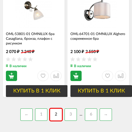
OML-53801-01 OMNILUX бра
OML-64701-01 OMNILUX Alghero
Casagliana, бронза, плафон с
современное бра
рисунком
2 070
2 240
2 100
2 550
₽
₽
₽
₽
В наличии
В наличии
КУПИТЬ В 1 КЛИК
КУПИТЬ В 1 КЛИК
←
1
2
3
6
→
...