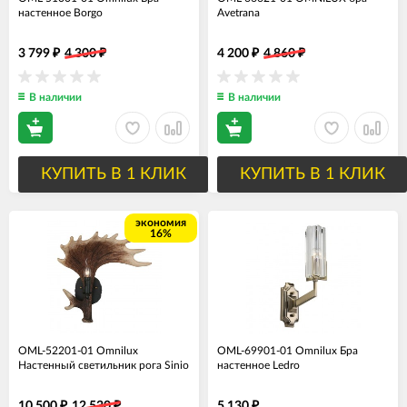
настенное Borgo
Avetrana
3 799
4 300
4 200
4 860
₽
₽
₽
₽
В наличии
В наличии
КУПИТЬ В 1 КЛИК
КУПИТЬ В 1 КЛИК
экономия
16%
OML-52201-01 Omnilux
OML-69901-01 Omnilux Бра
Настенный светильник рога Sinio
настенное Ledro
10 500
12 530
5 130
₽
₽
₽