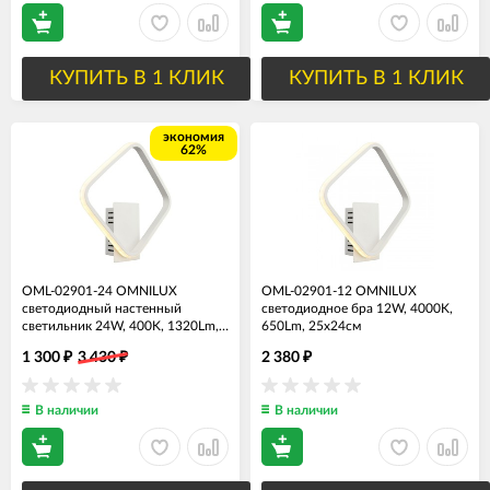
КУПИТЬ В 1 КЛИК
КУПИТЬ В 1 КЛИК
экономия
62%
OML-02901-24 OMNILUX
OML-02901-12 OMNILUX
светодиодный настенный
светодиодное бра 12W, 4000K,
светильник 24W, 400K, 1320Lm,
650Lm, 25х24см
34х24см
1 300
3 430
2 380
₽
₽
₽
В наличии
В наличии