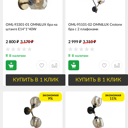
OML-93301-01 OMNILUX бра на
OML-95101-02 OMNILUX Crotone
штанге E14*1*40W
бра с 2 плафонами
2 800
3 170
2 999
3 310
₽
₽
₽
₽
В наличии
В наличии
КУПИТЬ В 1 КЛИК
КУПИТЬ В 1 КЛИК
экономия
экономия
9%
11%