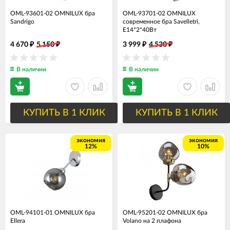
OML-93601-02 OMNILUX бра
OML-93701-02 OMNILUX
Sandrigo
современное бра Savelletri,
Е14*2*40Вт
4 670
5 150
3 999
4 530
₽
₽
₽
₽
В наличии
В наличии
КУПИТЬ В 1 КЛИК
КУПИТЬ В 1 КЛИК
экономия
экономия
12%
10%
OML-94101-01 OMNILUX бра
OML-95201-02 OMNILUX бра
Ellera
Volano на 2 плафона