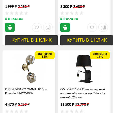
1 999
2 280
3 300
3 680
₽
₽
₽
₽
В наличии
В наличии
КУПИТЬ В 1 КЛИК
КУПИТЬ В 1 КЛИК
экономия
экономия
15%
16%
OML-93401-02 OMNILUX бра
OML-62811-02 Omnilux черный
Pozzallo Е14*2*40Вт
настенный светильник Talocci, с
полкой, 2й свет
4 470
5 260
11 500
13 790
₽
₽
₽
₽