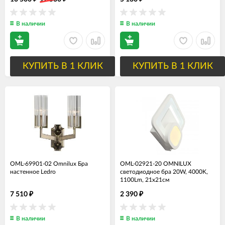
В наличии
В наличии
КУПИТЬ В 1 КЛИК
КУПИТЬ В 1 КЛИК
OML-69901-02 Omnilux Бра
OML-02921-20 OMNILUX
настенное Ledro
светодиодное бра 20W, 4000K,
1100Lm, 21х21см
7 510
2 390
₽
₽
В наличии
В наличии