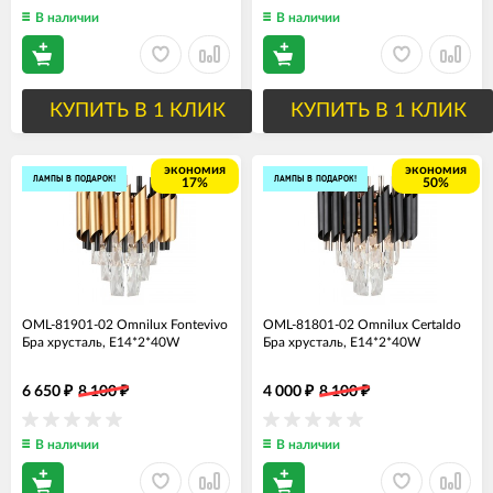
В наличии
В наличии
КУПИТЬ В 1 КЛИК
КУПИТЬ В 1 КЛИК
экономия
экономия
ЛАМПЫ В ПОДАРОК!
ЛАМПЫ В ПОДАРОК!
17%
50%
OML-81901-02 Omnilux Fontevivo
OML-81801-02 Omnilux Certaldo
Бра хрусталь, E14*2*40W
Бра хрусталь, E14*2*40W
6 650
8 100
4 000
8 100
₽
₽
₽
₽
В наличии
В наличии