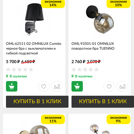
экономия
экономия
14%
10%
OML-62511-02 OMNILUX Correto
OML-93501-01 OMNILUX
черное бра с выключателем и
поворотное бра TUENNO
гибкой подсветкой
5 700
6 650
2 760
3 070
₽
₽
₽
₽
В наличии
В наличии
КУПИТЬ В 1 КЛИК
КУПИТЬ В 1 КЛИК
экономия
экономия
11%
9%