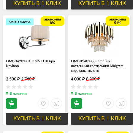
КУПИТЬ В 1 КЛИК
КУПИТЬ В 1 КЛИК
экономия
экономия
ЛАМПЫ В ПОДАРОК
8%
51%
OML-34201-01 OMNILUX бра
OML-81401-03 Omnilux
Neviano
настенный светильник Malgrate,
хрусталь, золото
2 500
2 740
4 000
8 200
₽
₽
₽
₽
В наличии
В наличии
КУПИТЬ В 1 КЛИК
КУПИТЬ В 1 КЛИК