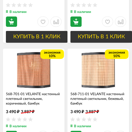
В наличии
В наличии
КУПИТЬ В 1 КЛИК
КУПИТЬ В 1 КЛИК
экономия
экономия
10%
10%
568-701-01 VELANTE настенный
568-711-01 VELANTE настенный
плетеный светильник,
плетеный светильник, бежевый,
коричневый, бамбук
бамбук
3 490
3 887
3 490
3 887
₽
₽
₽
₽
В наличии
В наличии