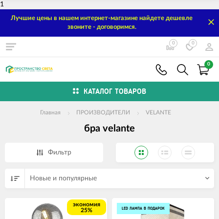
1
Лучшие цены в нашем интернет-магазине найдете дешевле
звоните - договоримся.
0
0
0
КАТАЛОГ ТОВАРОВ
Главная
ПРОИЗВОДИТЕЛИ
VELANTE
бра velante
Фильтр
Новые и популярные
экономия
LED ЛАМПА В ПОДАРОК
25%