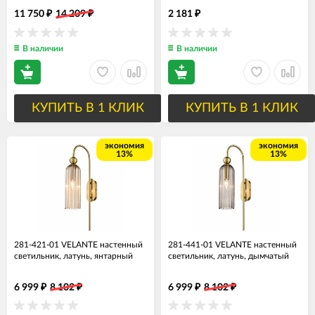
11 750
14 209
2 181
₽
₽
₽
В наличии
В наличии
КУПИТЬ В 1 КЛИК
КУПИТЬ В 1 КЛИК
экономия
экономия
13%
13%
281-421-01 VELANTE настенный
281-441-01 VELANTE настенный
светильник, латунь, янтарный
светильник, латунь, дымчатый
6 999
8 102
6 999
8 102
₽
₽
₽
₽