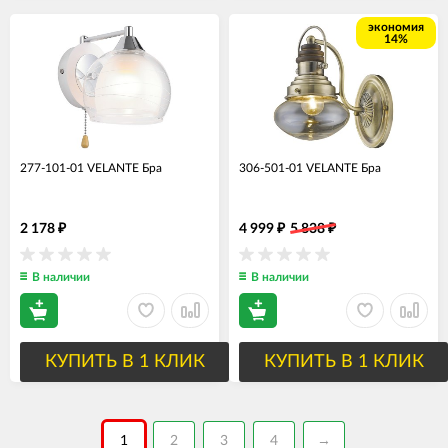
экономия
14%
277-101-01 VELANTE Бра
306-501-01 VELANTE Бра
2 178
4 999
5 838
₽
₽
₽
В наличии
В наличии
КУПИТЬ В 1 КЛИК
КУПИТЬ В 1 КЛИК
1
2
3
4
→