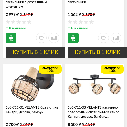
светильник с деревянным
светильник
элементом
2 999
3 149
1 562
2 170
₽
₽
₽
₽
В наличии
В наличии
КУПИТЬ В 1 КЛИК
КУПИТЬ В 1 КЛИК
экономия
экономия
10%
10%
563-711-01 VELANTE бра в стиле
563-711-03 VELANTE настенно-
Кантри, дерево, бамбук
потолочный светильник в стиле
Кантри, дерево, бамбук,
E14*3*40W
2 700
3 017
8 500
9 464
₽
₽
₽
₽