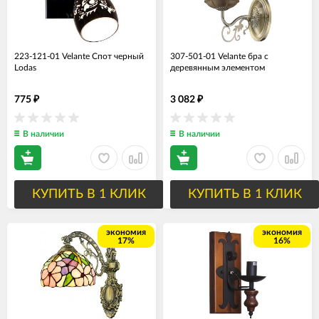
223-121-01 Velante Спот черный
307-501-01 Velante бра с
Lodas
деревянным элементом
775
3 082
₽
₽
В наличии
В наличии
КУПИТЬ В 1 КЛИК
КУПИТЬ В 1 КЛИК
экономия
экономия
17%
16%