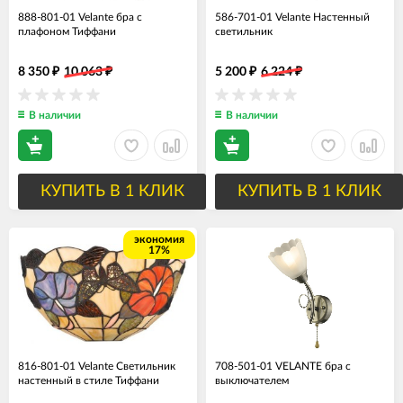
888-801-01 Velante бра с
586-701-01 Velante Настенный
плафоном Тиффани
светильник
8 350
10 063
5 200
6 224
₽
₽
₽
₽
В наличии
В наличии
КУПИТЬ В 1 КЛИК
КУПИТЬ В 1 КЛИК
экономия
17%
816-801-01 Velante Светильник
708-501-01 VELANTE бра с
настенный в стиле Тиффани
выключателем