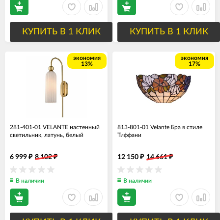
КУПИТЬ В 1 КЛИК
КУПИТЬ В 1 КЛИК
экономия
экономия
13%
17%
281-401-01 VELANTE настенный
813-801-01 Velante Бра в стиле
светильник, латунь, белый
Тиффани
6 999
8 102
12 150
14 661
₽
₽
₽
₽
В наличии
В наличии