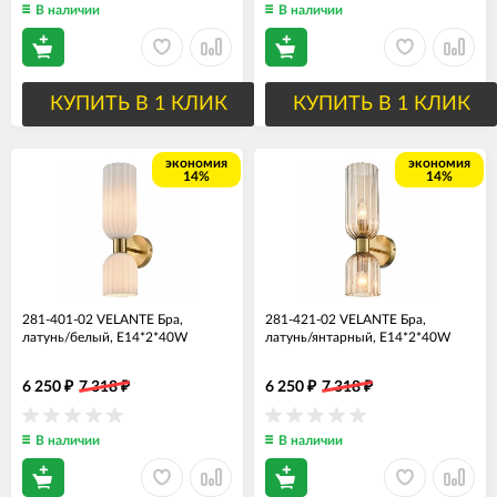
В наличии
В наличии
КУПИТЬ В 1 КЛИК
КУПИТЬ В 1 КЛИК
экономия
экономия
14%
14%
281-401-02 VELANTE Бра,
281-421-02 VELANTE Бра,
латунь/белый, E14*2*40W
латунь/янтарный, E14*2*40W
6 250
7 318
6 250
7 318
₽
₽
₽
₽
В наличии
В наличии