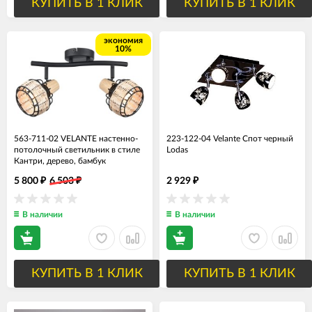
КУПИТЬ В 1 КЛИК
КУПИТЬ В 1 КЛИК
экономия
10%
563-711-02 VELANTE настенно-
223-122-04 Velante Спот черный
потолочный светильник в стиле
Lodas
Кантри, дерево, бамбук
5 800
6 503
2 929
₽
₽
₽
В наличии
В наличии
КУПИТЬ В 1 КЛИК
КУПИТЬ В 1 КЛИК