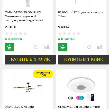
OML-101706-20 OMNILUX
8120-3 Loft IT Подвесная люстра
Светильник подвесной
Tribes
светодиодный Borgia белый
2 810
9 400
₽
₽
В наличии
В наличии
КУПИТЬ В 1 КЛИК
КУПИТЬ В 1 КЛИК
экономия
10%
07647-6,20 Kink Light
CL703M61 Citilux Light & Music