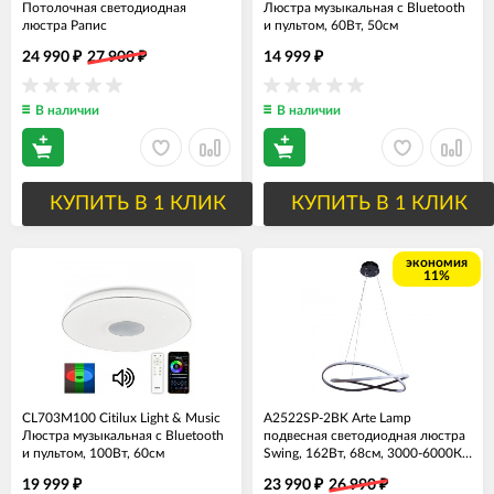
Потолочная светодиодная
Люстра музыкальная с Bluetooth
люстра Рапис
и пультом, 60Вт, 50см
24 990
27 900
14 999
₽
₽
₽
В наличии
В наличии
КУПИТЬ В 1 КЛИК
КУПИТЬ В 1 КЛИК
экономия
11%
CL703M100 Citilux Light & Music
A2522SP-2BK Arte Lamp
Люстра музыкальная с Bluetooth
подвесная светодиодная люстра
и пультом, 100Вт, 60см
Swing, 162Вт, 68см, 3000-6000К с
пультом
19 999
23 990
26 990
₽
₽
₽