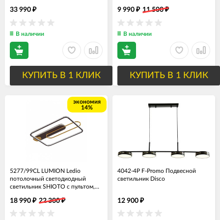
3000-6000K, 4686Lm
33 990
9 990
11 500
₽
₽
₽
В наличии
В наличии
КУПИТЬ В 1 КЛИК
КУПИТЬ В 1 КЛИК
экономия
14%
5277/99CL LUMION Ledio
4042-4P F-Promo Подвесной
потолочный светодиодный
светильник Disco
светильник SHIOTO с пультом,
110W
18 990
22 300
12 900
₽
₽
₽