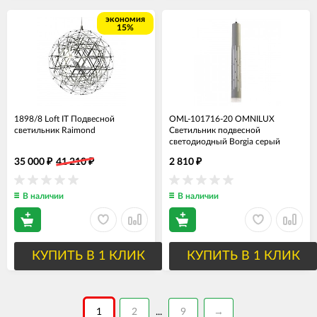
экономия
15%
1898/8 Loft IT Подвесной
OML-101716-20 OMNILUX
светильник Raimond
Светильник подвесной
светодиодный Borgia серый
35 000
41 210
2 810
₽
₽
₽
В наличии
В наличии
КУПИТЬ В 1 КЛИК
КУПИТЬ В 1 КЛИК
1
2
9
→
...