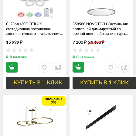
CL236A160E CITILUX
358588 NOVOTECH Светильник
светодиодная потолочная
подвесной диммируемый со
люстра с пультом, с управлением
сменой цветовой температуры
смартфоном, с подсветкой RGB
ITER 40W, с пультом, 60см
15 999
7 200
24 430
₽
₽
₽
диаметр
В наличии
В наличии
КУПИТЬ В 1 КЛИК
КУПИТЬ В 1 КЛИК
экономия
7%