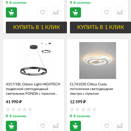
В наличии
В наличии
КУПИТЬ В 1 КЛИК
КУПИТЬ В 1 КЛИК
4317/58L Odeon Light HIGHTECH
CL741020 Citilux Costa
подвесной светодиодный
потолочная светодиодная
светильник FONDA с пультом
люстра с пультом
70W, 3000-6000K, 60см диаметр
41 990
12 599
₽
₽
В наличии
В наличии