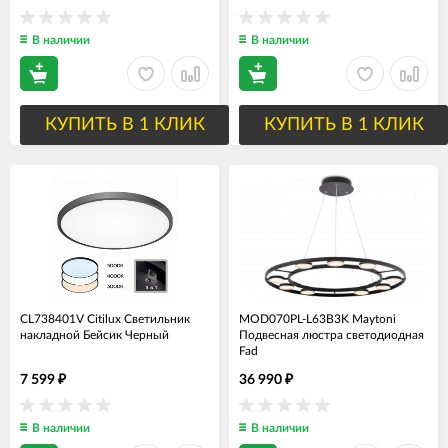
В наличии
В наличии
КУПИТЬ В 1 КЛИК
КУПИТЬ В 1 КЛИК
CL738401V Citilux Светильник
MOD070PL-L63B3K Maytoni
накладной Бейсик Черный
Подвесная люстра светодиодная
Fad
7 599
36 990
₽
₽
В наличии
В наличии