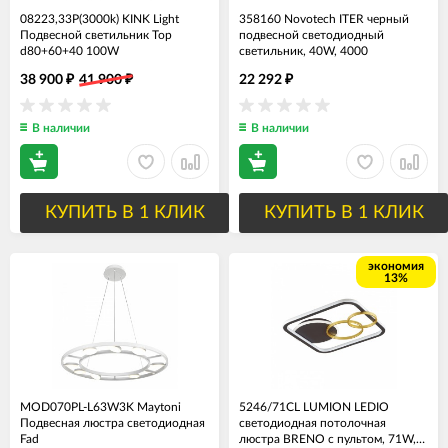
08223,33P(3000k) KINK Light
358160 Novotech ITER черный
Подвесной светильник Тор
подвесной светодиодный
d80+60+40 100W
светильник, 40W, 4000
38 900
41 900
22 292
₽
₽
₽
В наличии
В наличии
КУПИТЬ В 1 КЛИК
КУПИТЬ В 1 КЛИК
экономия
13%
MOD070PL-L63W3K Maytoni
5246/71CL LUMION LEDIO
Подвесная люстра светодиодная
светодиодная потолочная
Fad
люстра BRENO с пультом, 71W,