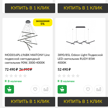
КУПИТЬ В 1 КЛИК
КУПИТЬ В 1 КЛИК
экономия
5%
MOD016PL-L96BK MAITONY Line
3890/85L Odeon Light Подвесной
подвесной светодиодный
LED светильник RUDY 85W
светильник 90W, 3000-4000K
4000K
72 490
76 990
52 490
₽
₽
₽
В наличии
В наличии
КУПИТЬ В 1 КЛИК
КУПИТЬ В 1 КЛИК