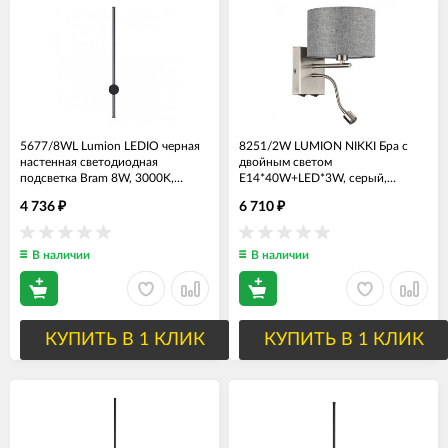
5677/8WL Lumion LEDIO черная
8251/2W LUMION NIKKI Бра с
настенная светодиодная
двойным светом
подсветка Bram 8W, 3000K,
Е14*40W+LED*3W, серый,
550Lm, 60см
никель, гибкая ножка, 2
4 736
6 710
₽
₽
выключателя
В наличии
В наличии
КУПИТЬ В 1 КЛИК
КУПИТЬ В 1 КЛИК