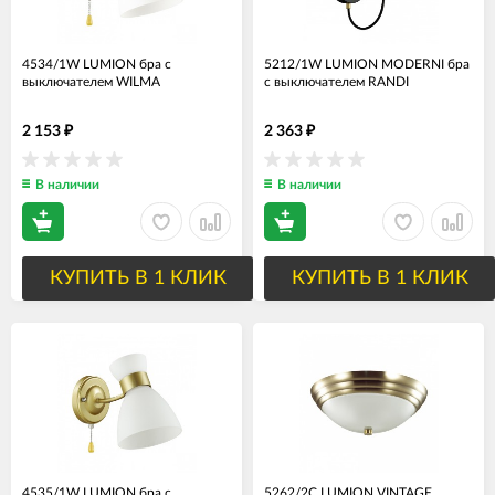
4534/1W LUMION бра с
5212/1W LUMION MODERNI бра
выключателем WILMA
с выключателем RANDI
2 153
2 363
₽
₽
В наличии
В наличии
КУПИТЬ В 1 КЛИК
КУПИТЬ В 1 КЛИК
4535/1W LUMION бра с
5262/2С LUMION VINTAGE