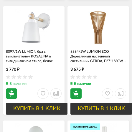
8097/1W LUMION бра с
8384/1W LUMION ECO
выключателем ROSALINA в
Деревянный настенный
скандинавском стиле, белое
светильник GERDA, E27*1*60W,
бежевый
3 770
3 675
₽
₽
В наличии
В наличии
КУПИТЬ В 1 КЛИК
КУПИТЬ В 1 КЛИК
ПОСТУПЛЕНИЕ 22-30.11