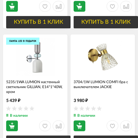
КУПИТЬ В 1 КЛИК
КУПИТЬ В 1 КЛИК
ЛАМПА LED В ПОДАРОК
5235/1WA LUMION настенный
3704/1W LUMION COMFI бра с
светильник GILLIAN, Е14*1*40W,
выключателем JACKIE
хром
5 439
3 980
₽
₽
В наличии
В наличии