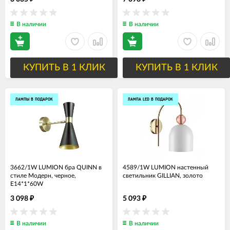
В наличии
В наличии
КУПИТЬ В 1 КЛИК
КУПИТЬ В 1 КЛИК
ЛАМПЫ В ПОДАРОК
ЛАМПА LED В ПОДАРОК
3662/1W LUMION бра QUINN в
4589/1W LUMION настенный
стиле Модерн, черное,
светильник GILLIAN, золото
Е14*1*60W
3 098
5 093
₽
₽
В наличии
В наличии