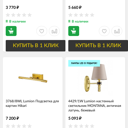
3 770
5 660
₽
₽
В наличии
В наличии
КУПИТЬ В 1 КЛИК
КУПИТЬ В 1 КЛИК
ЛАМПЫ LED В ПОДАРОК!
3768/8WL Lumion Подсветка для
4429/1W Lumion настенный
картин Hikari
светильник MONTANA, античная
латунь, бежевый
7 200
5 093
₽
₽