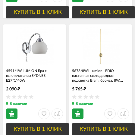
КУПИТЬ В 1 КЛИК
КУПИТЬ В 1 КЛИК
4591/1W LUMION Бра с
5678/8WL Lumion LEDIO
выключателем SYDNEE,
настенная светодиодная
E27*1*40W
подсветка Bram, бронза, 8W,
3000K, 550Lm, 60см
2 090
5 765
₽
₽
В наличии
В наличии
КУПИТЬ В 1 КЛИК
КУПИТЬ В 1 КЛИК