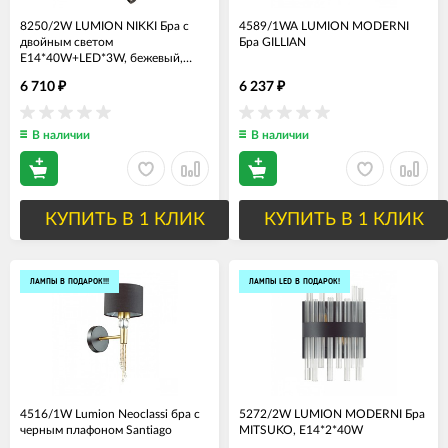
8250/2W LUMION NIKKI Бра с
4589/1WA LUMION MODERNI
двойным светом
Бра GILLIAN
Е14*40W+LED*3W, бежевый,
никель, гибкая ножка, 2
6 710
6 237
₽
₽
выключателя
В наличии
В наличии
КУПИТЬ В 1 КЛИК
КУПИТЬ В 1 КЛИК
ЛАМПЫ В ПОДАРОК!!!
ЛАМПЫ LED В ПОДАРОК!
4516/1W Lumion Neoclassi бра с
5272/2W LUMION MODERNI Бра
черным плафоном Santiago
MITSUKO, Е14*2*40W