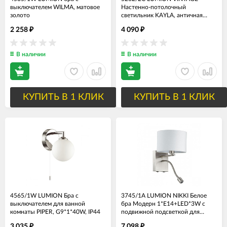
выключателем WILMA, матовое
Настенно-потолочный
золото
светильник KAYLA, античная
латунь, 2*Е27*60W, диаметр
2 258
4 090
₽
₽
28см
В наличии
В наличии
КУПИТЬ В 1 КЛИК
КУПИТЬ В 1 КЛИК
4565/1W LUMION Бра с
3745/1A LUMION NIKKI Белое
выключателем для ванной
бра Модерн 1*Е14+LED*3W с
комнаты PIPER, G9*1*40W, IP44
подвижной подсветкой для
чтения и выключателями
3 035
7 098
₽
₽