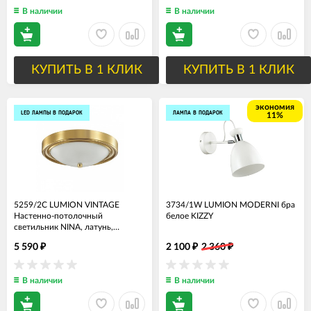
В наличии
В наличии
КУПИТЬ В 1 КЛИК
КУПИТЬ В 1 КЛИК
экономия
LED ЛАМПЫ В ПОДАРОК
ЛАМПА В ПОДАРОК
11%
5259/2C LUMION VINTAGE
3734/1W LUMION MODERNI бра
Настенно-потолочный
белое KIZZY
светильник NINA, латунь,
2*Е27*60W, диаметр 32см
5 590
2 100
2 360
₽
₽
₽
В наличии
В наличии