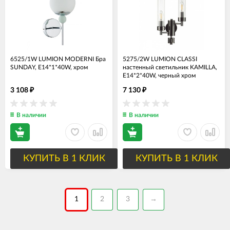
6525/1W LUMION MODERNI Бра
5275/2W LUMION CLASSI
SUNDAY, E14*1*40W, хром
настенный светильник KAMILLA,
E14*2*40W, черный хром
3 108
7 130
₽
₽
В наличии
В наличии
КУПИТЬ В 1 КЛИК
КУПИТЬ В 1 КЛИК
1
2
3
→