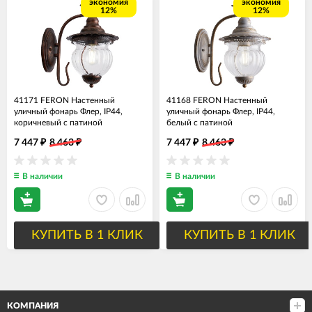
экономия
экономия
12%
12%
41171 FERON Настенный
41168 FERON Настенный
уличный фонарь Флер, IP44,
уличный фонарь Флер, IP44,
коричневый с патиной
белый с патиной
7 447
8 463
7 447
8 463
₽
₽
₽
₽
В наличии
В наличии
КУПИТЬ В 1 КЛИК
КУПИТЬ В 1 КЛИК
КОМПАНИЯ