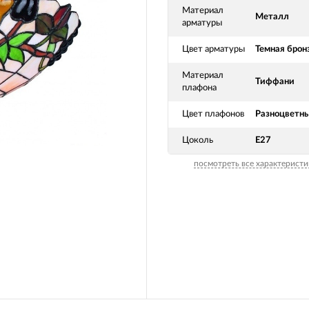
Материал
Металл
арматуры
Цвет арматуры
Темная брон
Материал
Тиффани
плафона
Цвет плафонов
Разноцветн
Цоколь
E27
посмотреть все характеристи