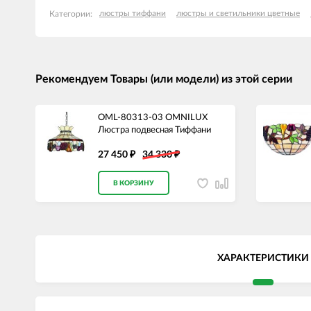
люстры тиффани
люстры и светильники цветные
Категории:
Рекомендуем Товары (или модели) из этой серии
OML-80313-03 OMNILUX
Люстра подвесная Тиффани
27 450
34 330
₽
₽
В КОРЗИНУ
ХАРАКТЕРИСТИКИ