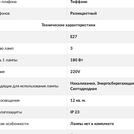
 плафона
Тиффани
фонов
Разноцветный
Технические характеристики
E27
во ламп
3
 1 лампы
180 Вт
ние
220V
Накаливания, Энергосберегающая
одящих для использования лампы
Светодиодная
освещения
12 кв. м.
влагозащиты
IP 23
кие особенности
Лампы нет в комплекте