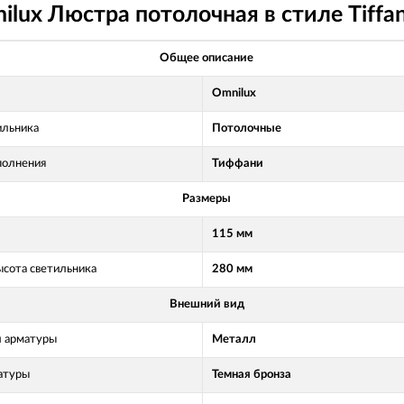
ux Люстра потолочная в стиле Tiffa
Общее описание
Omnilux
ильника
Потолочные
полнения
Тиффани
Размеры
115 мм
ысота светильника
280 мм
Внешний вид
 арматуры
Металл
атуры
Темная бронза