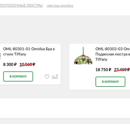
ПОТОЛОЧНЫЕ ЛЮСТРЫ
люстры omnilux
OML-80301-01 Omnilux Бра в
OML-80303-03 Omn
стиле Tiffany
Подвесная люстра в
Tiffany
8 300
10 060
₽
₽
18 750
23 450
₽
₽
В КОРЗИНУ
В КОРЗИНУ