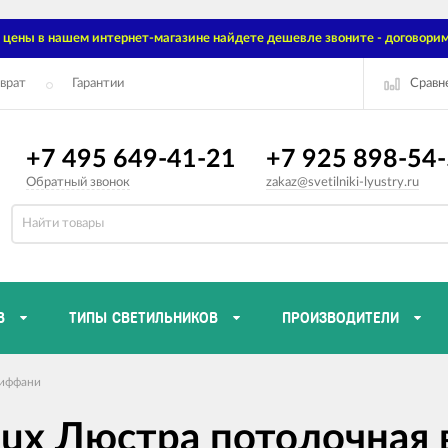
цены в нашем интернет-магазине найдете дешевле звоните - договорим
Сравн
врат
Гарантии
+7 495 649-41-21
+7 925 898-54
Обратный звонок
zakaz@svetilniki-lyustry.ru
В
ТИПЫ СВЕТИЛЬНИКОВ
ПРОИЗВОДИТЕЛИ
иффани
ux Люстра потолочная 