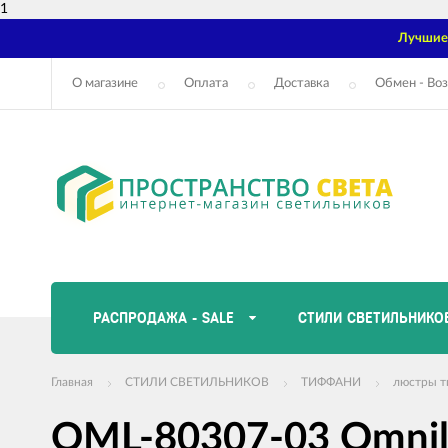
1
Лучшие 
О магазине
Оплата
Доставка
Обмен - Воз
РАСПРОДАЖА - SALE
СТИЛИ СВЕТИЛЬНИКО
Главная
СТИЛИ СВЕТИЛЬНИКОВ
ТИФФАНИ
люстры т
OML-80307-03 Omnil