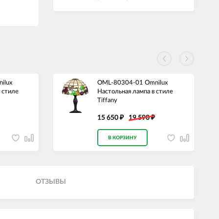
ilux
OML-80304-01 Omnilux
 стиле
Настольная лампа в стиле
Tiffany
15 650
19 590
₽
₽
В КОРЗИНУ
ОТЗЫВЫ