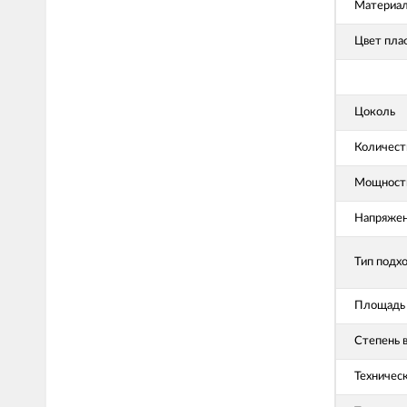
Материал
Цвет пла
Цоколь
Количест
Мощность
Напряже
Тип подх
Площадь 
Степень 
Техничес