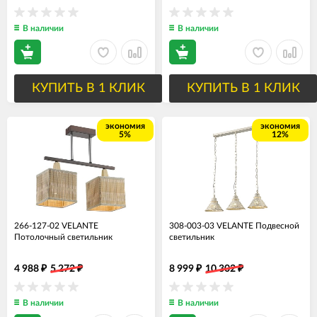
В наличии
В наличии
КУПИТЬ В 1 КЛИК
КУПИТЬ В 1 КЛИК
экономия
экономия
5%
12%
266-127-02 VELANTE
308-003-03 VELANTE Подвесной
Потолочный светильник
светильник
4 988
5 272
8 999
10 302
₽
₽
₽
₽
В наличии
В наличии