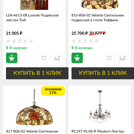
LSA-4613-08 Lussole Подвесная
816-806-02 Velante Светильник
люстра Todi
подвесной в стиле Тиффани
21 005
25 700
30 977
₽
₽
₽
В наличии
В наличии
КУПИТЬ В 1 КЛИК
КУПИТЬ В 1 КЛИК
экономия
17%
817-806-02 Velante Светильник
RC247-PL-06-R Maytoni Люстра