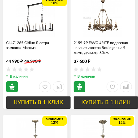
10%
CL471265 Citilux Люстра
2159-9P FAVOURITE подвесная
замковая Маркиз
кованая люстра Boulogne на 9
ламп, диаметр 80см.
44 990
49 990
37 600
₽
₽
₽
В наличии
В наличии
КУПИТЬ В 1 КЛИК
КУПИТЬ В 1 КЛИК
экономия
экономия
12%
12%