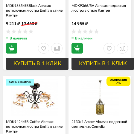
MDK9365/5BBlack Abrasax
MDK9366/5A Abrasax подвесная
потолочная люстра Emilia в стиле
люстра в стиле Кантри
Кантри
9 211
10 468
14 955
₽
₽
₽
В наличии
В наличии
КУПИТЬ В 1 КЛИК
КУПИТЬ В 1 КЛИК
экономия
ЛАМПЫ В ПОДАРОК
7%
MDK9424/5B Coffee Abrasax
2130/4 Amber Abrasax подвесной
потолочная люстра Emilia в стиле
светильник Cornelia
Кантри