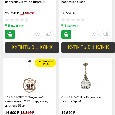
подвесной в стиле Тиффани
подвесная Grace
25 750
31 036
30 990
₽
₽
₽
В наличии
В наличии
КУПИТЬ В 1 КЛИК
КУПИТЬ В 1 КЛИК
экономия
11%
1194-5 LOFT IT Подвесной
CL444110 Citilux Подвесная
светильник LOFT, Шар, канат,
люстра Гера-1
диаметр 55см
14 500
16 310
19 590
₽
₽
₽