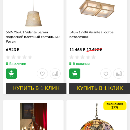
569-716-01 Velante Белый
548-717-04 Velante Люстра
подвесной плетеный светильник
потолочная
Ротанг
6 923
11 465
13 492
₽
₽
₽
В наличии
В наличии
КУПИТЬ В 1 КЛИК
КУПИТЬ В 1 КЛИК
экономия
17%