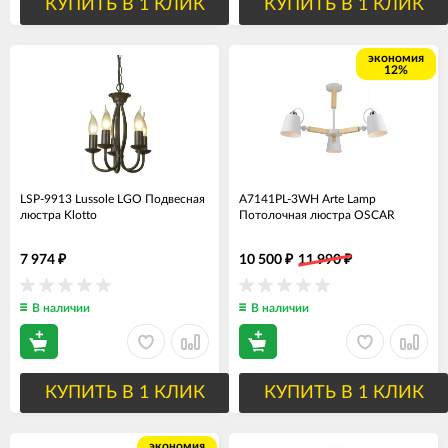
КУПИТЬ В 1 КЛИК
КУПИТЬ В 1 КЛИК
экономия
12%
LSP-9913 Lussole LGO Подвесная
A7141PL-3WH Arte Lamp
люстра Klotto
Потолочная люстра OSCAR
7 974
10 500
11 990
₽
₽
₽
В наличии
В наличии
КУПИТЬ В 1 КЛИК
КУПИТЬ В 1 КЛИК
экономия