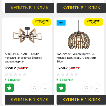
КУПИТЬ В 1 КЛИК
КУПИТЬ В 1 КЛИК
экономия
экономия
NEW!
10%
30%
A8030PL-6BK ARTE LAMP
566-726-01 Velante плетеный
потолочная люстра Brussels,
подвес, коричневый, диаметр
дерево, черная
30см
8 990
9 990
3 658
5 227
₽
₽
₽
₽
В наличии
В наличии
КУПИТЬ В 1 КЛИК
КУПИТЬ В 1 КЛИК