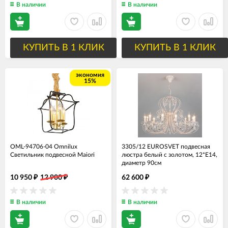
В наличии
В наличии
КУПИТЬ В 1 КЛИК
КУПИТЬ В 1 КЛИК
экономия
15%
OML-94706-04 Omnilux
3305/12 EUROSVET подвесная
Светильник подвесной Maiori
люстра белый с золотом, 12*Е14,
диаметр 90см
10 950
12 900
62 600
₽
₽
₽
В наличии
В наличии