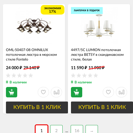
экономия
ЛАМПОЧКИ В ПОДАРОК
17%
OML-50407-08 OMNILUX
4497/5C LUMION потолочная
потолочная люстра в морском
люстра BETSY в скандинавском
стиле Fontelo
стиле, белая
24 000
29 140
11 590
11 900
₽
₽
₽
₽
В наличии
В наличии
КУПИТЬ В 1 КЛИК
КУПИТЬ В 1 КЛИК
1
2
16
→
...