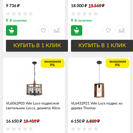
9 736
18 000
19 560
₽
₽
₽
В наличии
В наличии
КУПИТЬ В 1 КЛИК
КУПИТЬ В 1 КЛИК
экономия
экономия
9%
9%
VL6062P03 Vele Luce подвесной
VL6432P21 Vele Luce подвес из
светильник Lucca, диаметр 40см
дерева Thomas
16 650
18 450
6 150
6 800
₽
₽
₽
₽