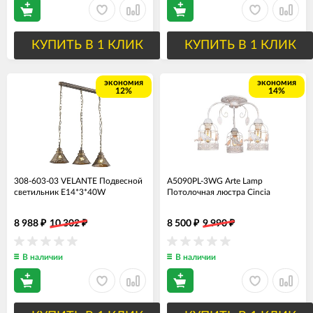
КУПИТЬ В 1 КЛИК
КУПИТЬ В 1 КЛИК
экономия
экономия
12%
14%
308-603-03 VELANTE Подвесной
A5090PL-3WG Arte Lamp
светильник E14*3*40W
Потолочная люстра Cincia
8 988
10 302
8 500
9 990
₽
₽
₽
₽
В наличии
В наличии