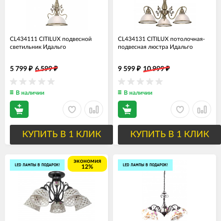
CL434111 CITILUX подвесной
CL434131 CITILUX потолочная-
светильник Идальго
подвесная люстра Идальго
5 799
6 599
9 599
10 999
₽
₽
₽
₽
В наличии
В наличии
КУПИТЬ В 1 КЛИК
КУПИТЬ В 1 КЛИК
экономия
LED ЛАМПЫ В ПОДАРОК!
LED ЛАМПЫ В ПОДАРОК!
12%