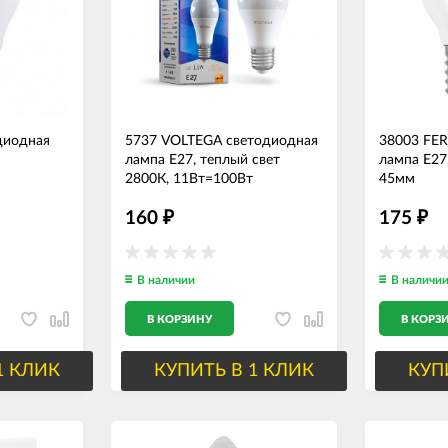
диодная
5737 VOLTEGA светодиодная
38003 FE
лампа Е27, теплый свет
лампа E27
2800К, 11Вт=100Вт
45мм
160
175
₽
₽
В наличии
В наличи
В КОРЗИНУ
В КОРЗ
1 КЛИК
КУПИТЬ В 1 КЛИК
КУП