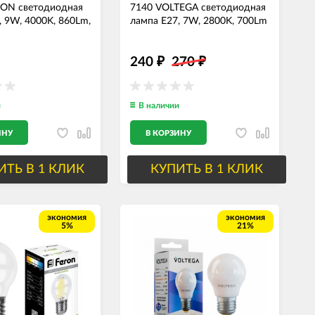
RON светодиодная
7140 VOLTEGA светодиодная
, 9W, 4000K, 860Lm,
лампа E27, 7W, 2800K, 700Lm
240
270
₽
₽
и
В наличии
ИНУ
В КОРЗИНУ
ИТЬ В 1 КЛИК
КУПИТЬ В 1 КЛИК
экономия
экономия
5%
21%