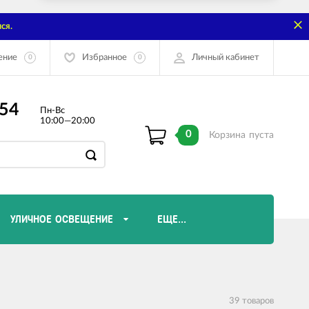
ся.
ение
Избранное
Личный кабинет
0
0
-54
Пн-Вс
10:00—20:00
0
Корзина
пуста
УЛИЧНОЕ ОСВЕЩЕНИЕ
ЕЩЕ...
Диммеры и комплектующие
Лампы Эдисона
39 товаров