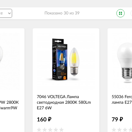
Показано 30 из 39
7046 VOLTEGA Лампа
55036 Fer
 9W 2800К
светодиодная 2800K 580Lm
лампа Е27
27warm9W
E27 6W
160
79
₽
₽