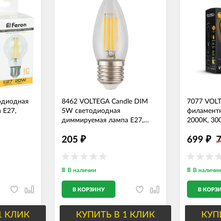
одиодная
8462 VOLTEGA Candle DIM
7077 VOL
 E27,
5W светодиодная
филаментн
диммируемая лампа Е27,
2000K, 30
3000K, 400Lm
205
699
₽
₽
В наличии
В наличи
В КОРЗИНУ
В КОРЗ
1 КЛИК
КУПИТЬ В 1 КЛИК
КУП