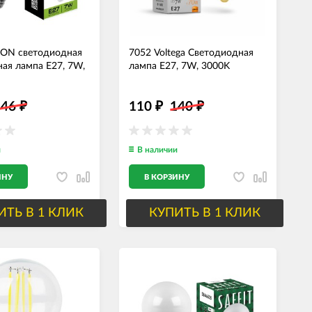
RON светодиодная
7052 Voltega Светодиодная
ая лампа E27, 7W,
лампа E27, 7W, 3000K
146
110
140
₽
₽
₽
и
В наличии
ИНУ
В КОРЗИНУ
ИТЬ В 1 КЛИК
КУПИТЬ В 1 КЛИК