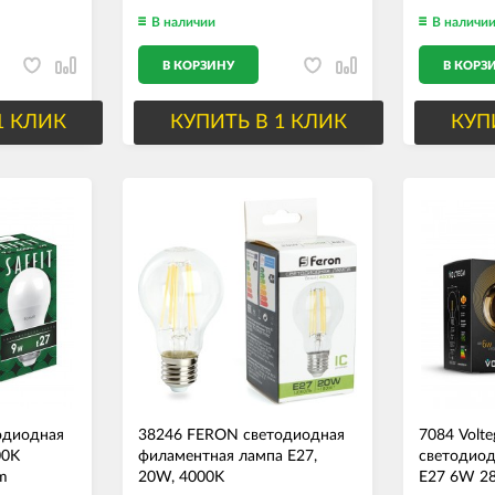
В наличии
В наличи
В КОРЗИНУ
В КОРЗ
1 КЛИК
КУПИТЬ В 1 КЛИК
КУП
одиодная
38246 FERON светодиодная
7084 Volt
00K
филаментная лампа E27,
светодиод
m
20W, 4000K
E27 6W 2