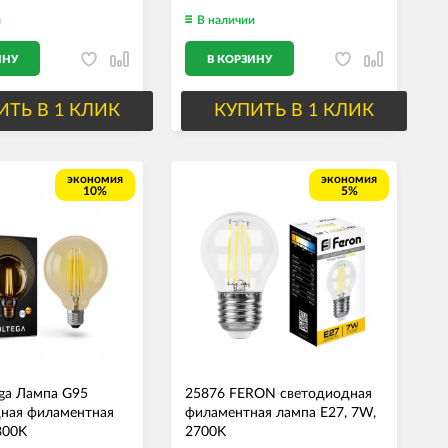
и
В наличии
ИНУ
В КОРЗИНУ
ИТЬ В 1 КЛИК
КУПИТЬ В 1 КЛИК
экономия
экономия
10%
5%
ega Лампа G95
25876 FERON светодиодная
ная филаментная
филаментная лампа E27, 7W,
800K
2700K