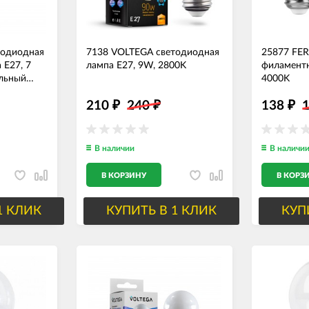
тодиодная
7138 VOLTEGA светодиодная
25877 FE
 Е27, 7
лампа E27, 9W, 2800K
филаментн
альный
4000K
210
240
138
₽
₽
₽
В наличии
В наличи
В КОРЗИНУ
В КОРЗ
1 КЛИК
КУПИТЬ В 1 КЛИК
КУП