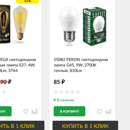
11%
TEGA светодиодная
55082 FERON светодиодная
ая лампа E27, 4W,
лампа G45, 9W, 2700K
0Lm, ST64
теплый, 810Lm
790
85
₽
₽
и
В наличии
ИНУ
В КОРЗИНУ
ИТЬ В 1 КЛИК
КУПИТЬ В 1 КЛИК