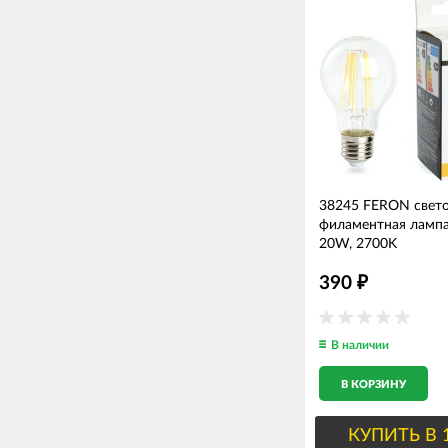
38245 FERON свет
филаментная лампа
20W, 2700K
390
₽
В наличии
В КОРЗИНУ
КУПИТЬ В 