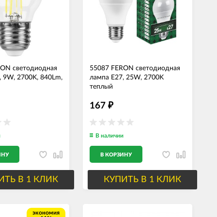
RON светодиодная
55087 FERON светодиодная
, 9W, 2700K, 840Lm,
лампа E27, 25W, 2700K
теплый
167
₽
и
В наличии
ИНУ
В КОРЗИНУ
ИТЬ В 1 КЛИК
КУПИТЬ В 1 КЛИК
экономия