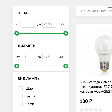
Показывать по:
ЦЕНА
от
до
руб.
ДИАМЕТР
от
до
мм
ВИД ЛАМПЫ
8343 Voltega Лампа
светодиодная E27
Шар
матовая VG2-A2E
Груша
180
₽
Свеча