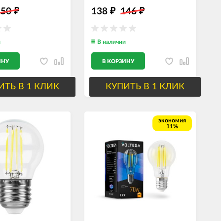
550
138
146
₽
₽
₽
и
В наличии
ИНУ
В КОРЗИНУ
ИТЬ В 1 КЛИК
КУПИТЬ В 1 КЛИК
экономия
11%