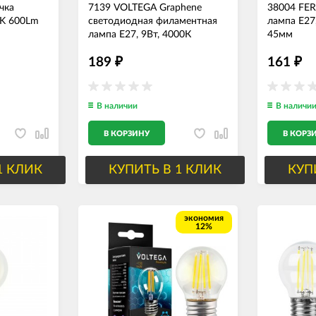
чка
7139 VOLTEGA Graphene
38004 FE
0K 600Lm
светодиодная филаментная
лампа E27
лампа Е27, 9Вт, 4000К
45мм
189
161
₽
₽
В наличии
В наличи
В КОРЗИНУ
В КОРЗ
1 КЛИК
КУПИТЬ В 1 КЛИК
КУП
экономия
12%