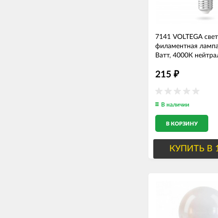
7141 VOLTEGA све
филаментная лампа
Ватт, 4000К нейтр
свет
215
₽
В наличии
В КОРЗИНУ
КУПИТЬ В 