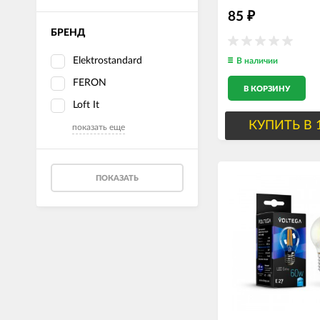
85
₽
БРЕНД
Elektrostandard
В наличии
FERON
В КОРЗИНУ
Loft It
КУПИТЬ В 
показать еще
ПОКАЗАТЬ