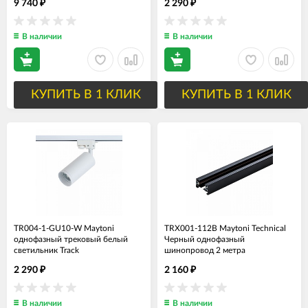
9 740
2 290
₽
₽
5000K
В наличии
В наличии
КУПИТЬ В 1 КЛИК
КУПИТЬ В 1 КЛИК
TR004-1-GU10-W Maytoni
TRX001-112B Maytoni Technical
однофазный трековый белый
Черный однофазный
светильник Track
шинопровод 2 метра
2 290
2 160
₽
₽
В наличии
В наличии