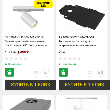
экономия
12%
TR020-1-GU10-W MAYTONI
TRA004EC-22B MAYTONI
белый трековый светильник
Торцевая заглушка для
Track Lamps GU10 под сменную
встраиваемого магнитного
лампу
шинопровода
1 300
1 490
25
₽
₽
₽
В наличии
В наличии
КУПИТЬ В 1 КЛИК
КУПИТЬ В 1 КЛИК