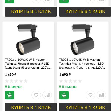
КУПИТЬ В 1 КЛИК
КУПИТЬ В 1 КЛИК
TR003-1-10W3K-W-B Maytoni
TR003-1-10W4K-W-B Maytoni
Technical Черный трековый LED
Technical Черный трековый LED
(однофазный) светильник 220V
(однофазный) светильник 220V
Vuoro Unity, 3000K, 10Вт, угол
Vuoro Unity, 4000K, 10Вт, угол
1 690
1 690
₽
₽
рассеивания 60°
рассеивания 60°
В наличии
В наличии
КУПИТЬ В 1 КЛИК
КУПИТЬ В 1 КЛИК