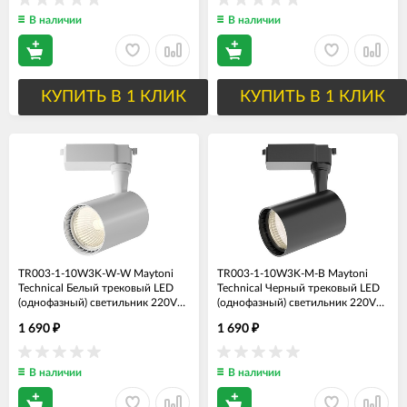
В наличии
В наличии
КУПИТЬ В 1 КЛИК
КУПИТЬ В 1 КЛИК
TR003-1-10W3K-W-W Maytoni
TR003-1-10W3K-M-B Maytoni
Technical Белый трековый LED
Technical Черный трековый LED
(однофазный) светильник 220V
(однофазный) светильник 220V
Vuoro Unity, 3000K, 10Вт, угол
Vuoro Unity, 3000K, 10Вт, угол
1 690
1 690
₽
₽
рассеивания 60°
рассеивания 36°
В наличии
В наличии