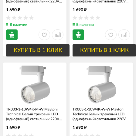
(однофазный) светильник 220V
(однофазный) светильник 220V
Vuoro Unity, 4000K, 10Вт, угол
Vuoro Unity, 3000K, 10Вт, угол
1 690
1 690
₽
₽
рассеивания 36°
рассеивания 36°
В наличии
В наличии
КУПИТЬ В 1 КЛИК
КУПИТЬ В 1 КЛИК
TR003-1-10W4K-M-W Maytoni
TR003-1-10W4K-W-W Maytoni
Technical Белый трековый LED
Technical Белый трековый LED
(однофазный) светильник 220V
(однофазный) светильник 220V
Vuoro Unity, 4000K, 10Вт, угол
Vuoro Unity, 4000K, 10Вт, угол
1 690
1 690
₽
₽
рассеивания 36°
рассеивания 60°