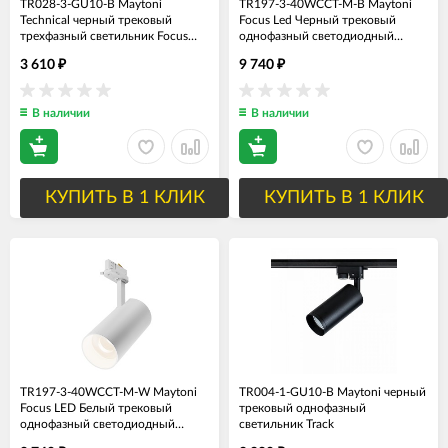
TR028-3-GU10-B Maytoni
TR197-3-40WCCT-M-B Maytoni
Technical черный трековый
Focus Led Черный трековый
трехфазный светильник Focus
однофазный светодиодный
Trinity, GU10*1*50W
светильник 220V, 40W, 2700-
3 610
9 740
₽
₽
5000K
В наличии
В наличии
КУПИТЬ В 1 КЛИК
КУПИТЬ В 1 КЛИК
TR197-3-40WCCT-M-W Maytoni
TR004-1-GU10-B Maytoni черный
Focus LED Белый трековый
трековый однофазный
однофазный светодиодный
светильник Track
светильник 220V, 40W, 2700-