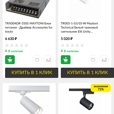
TRX004DR-350S MAYTONI Блок
TR005-1-GU10-W Maytoni
питания - Драйвер Accessories for
Technical Белый трековый
tracks
светильник Elti Unity
GU10*1*10Вт (однофазный) 220V
6 630
5 020
₽
₽
В наличии
В наличии
КУПИТЬ В 1 КЛИК
КУПИТЬ В 1 КЛИК
экономия
72%