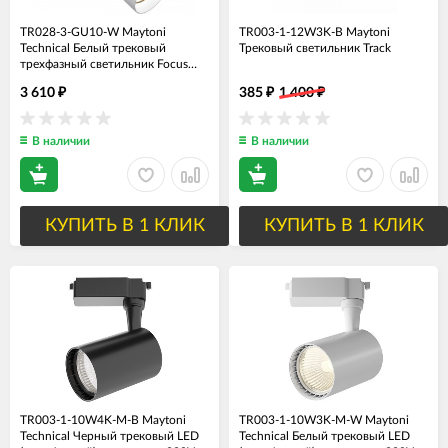
TR028-3-GU10-W Maytoni
TR003-1-12W3K-B Maytoni
Technical Белый трековый
Трековый светильник Track
трехфазный светильник Focus
Trinity, GU10*1*50W
3 610
385
1 400
₽
₽
₽
В наличии
В наличии
КУПИТЬ В 1 КЛИК
КУПИТЬ В 1 КЛИК
TR003-1-10W4K-M-B Maytoni
TR003-1-10W3K-M-W Maytoni
Technical Черный трековый LED
Technical Белый трековый LED