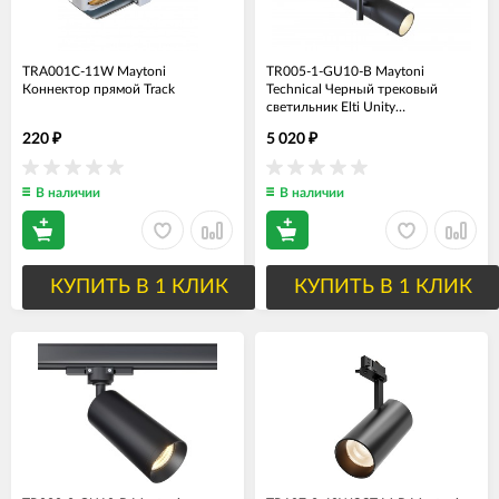
TRA001C-11W Maytoni
TR005-1-GU10-B Maytoni
Коннектор прямой Track
Technical Черный трековый
светильник Elti Unity
GU10*1*10Вт (однофазный) 220V
220
5 020
₽
₽
В наличии
В наличии
КУПИТЬ В 1 КЛИК
КУПИТЬ В 1 КЛИК