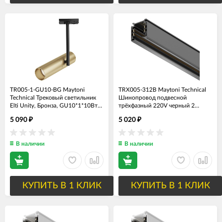
TR005-1-GU10-BG Maytoni
TRX005-312B Maytoni Technical
Technical Трековый светильник
Шинопровод подвесной
Elti Unity, Бронза, GU10*1*10Вт
трёхфазный 220V черный 2
(однофазный) 220V
метра
5 090
5 020
₽
₽
В наличии
В наличии
КУПИТЬ В 1 КЛИК
КУПИТЬ В 1 КЛИК