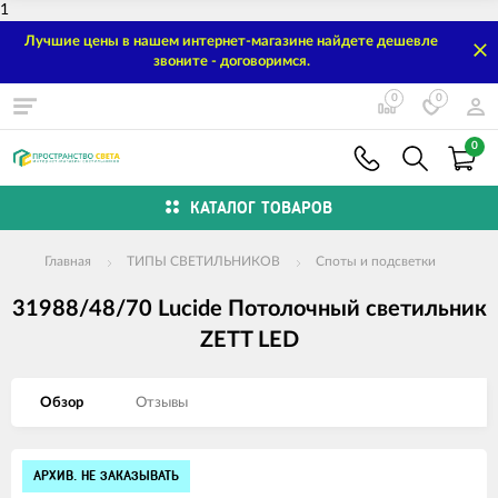
1
Лучшие цены в нашем интернет-магазине найдете дешевле
звоните - договоримся.
0
0
0
КАТАЛОГ ТОВАРОВ
Главная
ТИПЫ СВЕТИЛЬНИКОВ
Споты и подсветки
31988/48/70 Lucide Потолочный светильник
ZETT LED
Обзор
Отзывы
Изображения
АРХИВ. НЕ ЗАКАЗЫВАТЬ