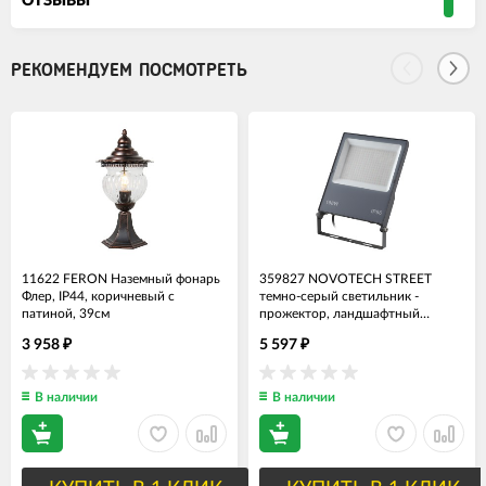
ОТЗЫВЫ
РЕКОМЕНДУЕМ ПОСМОТРЕТЬ
11622 FERON Наземный фонарь
359827 NOVOTECH STREET
Флер, IP44, коричневый с
темно-серый cветильник -
патиной, 39см
прожектор, ландшафтный
светодиодный IP66, LED 100W,
3 958
5 597
₽
₽
4000K, 100-300V
В наличии
В наличии