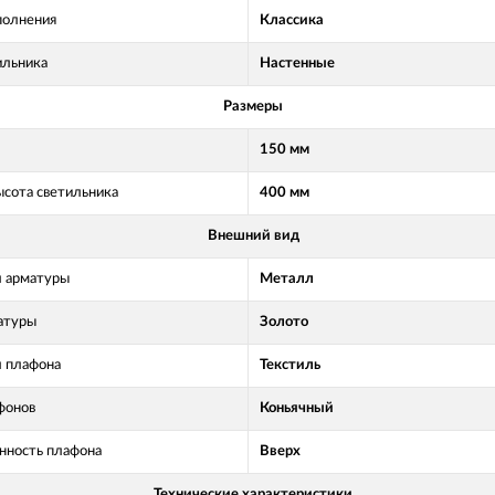
полнения
Классика
ильника
Настенные
Размеры
150 мм
ысота светильника
400 мм
Внешний вид
 арматуры
Металл
атуры
Золото
 плафона
Текстиль
фонов
Коньячный
нность плафона
Вверх
Технические характеристики