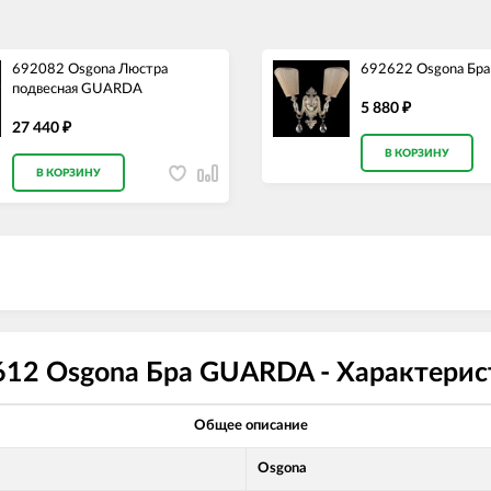
692082 Osgona Люстра
692622 Osgona Бр
подвесная GUARDA
5 880
₽
27 440
₽
В КОРЗИНУ
В КОРЗИНУ
612 Osgona Бра GUARDA - Характерис
Общее описание
Osgona