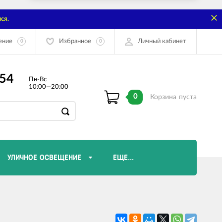
ся.
ение
Избранное
Личный кабинет
0
0
-54
Пн-Вс
10:00—20:00
0
Корзина
пуста
УЛИЧНОЕ ОСВЕЩЕНИЕ
ЕЩЕ...
Диммеры и комплектующие
Лампы Эдисона