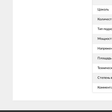
Цоколь
Количест
Тип подх
Мощность
Напряже
Площадь 
Техничес
Степень 
Коммент