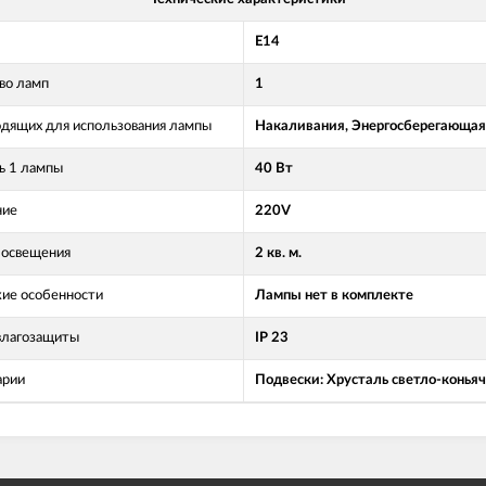
Е14
во ламп
1
одящих для использования лампы
Накаливания, Энергосберегающая
 1 лампы
40 Вт
ние
220V
освещения
2 кв. м.
кие особенности
Лампы нет в комплекте
влагозащиты
IP 23
арии
Подвески: Хрусталь светло-коньяч