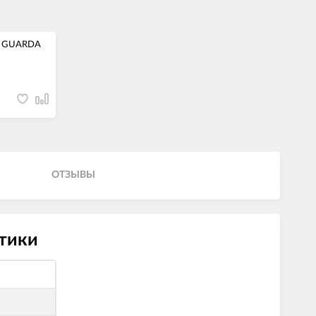
а GUARDA
ОТЗЫВЫ
тики