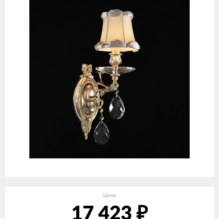
Цена
17 423
₽