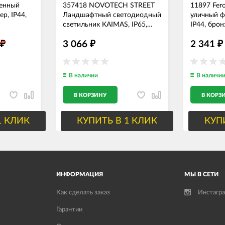
енный
357418 NOVOTECH STREET
11897 Fer
р, IP44,
Ландшафтный светодиодный
уличный 
светильник KAIMAS, IP65,
IP44, брон
3000K, 3.8W, 220-240V,
3
3 066
2 341
темно-серый
₽
₽
₽
В наличии
В наличи
В КОРЗИНУ
В КОРЗ
1 КЛИК
КУПИТЬ В 1 КЛИК
КУП
ИНФОРМАЦИЯ
МЫ В СЕТИ
Как сделать заказ
Инстагр
Гарантии