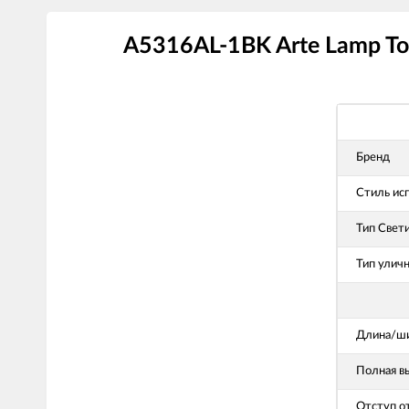
A5316AL-1BK Arte Lamp To
Бренд
Стиль ис
Тип Свет
Тип улич
Длина/ши
Полная в
Отступ о