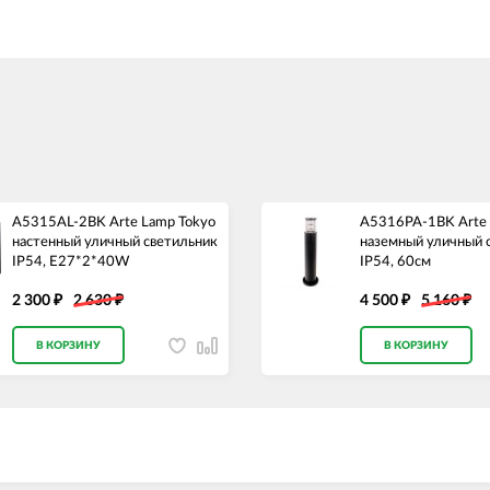
A5315AL-2BK Arte Lamp Tokyo
A5316PA-1BK Arte 
настенный уличный светильник
наземный уличный 
IP54, E27*2*40W
IP54, 60см
2 300
2 630
4 500
5 160
₽
₽
₽
₽
В КОРЗИНУ
В КОРЗИНУ