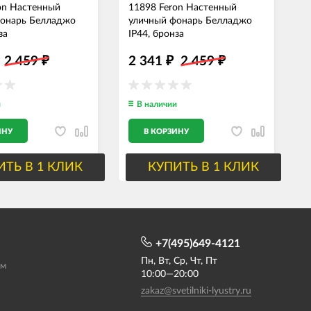
on Настенный
11898 Feron Настенный
1
фонарь Белладжо
уличный фонарь Белладжо
у
за
IP44, бронза
I
2 459
2 341
2 459
₽
₽
₽
и
В наличии
ИНУ
В КОРЗИНУ
ИТЬ В 1 КЛИК
КУПИТЬ В 1 КЛИК
+7(495)649-4121
Пн, Вт, Ср, Чт, Пт
ам
10:00—20:00
zakaz@svetilniki-lyustry.ru