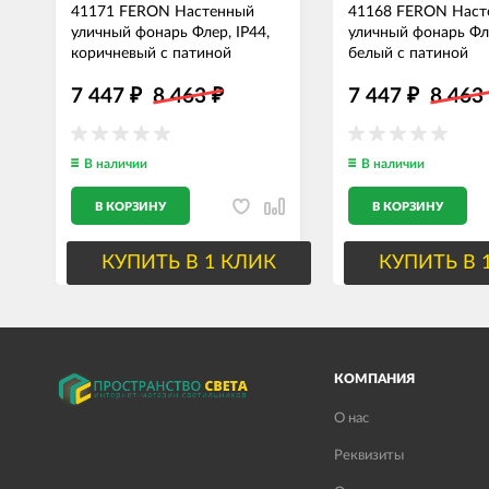
41171 FERON Настенный
41168 FERON Наст
уличный фонарь Флер, IP44,
уличный фонарь Фле
коричневый с патиной
белый с патиной
7 447
8 463
7 447
8 46
₽
₽
₽
В наличии
В наличии
В КОРЗИНУ
В КОРЗИНУ
КУПИТЬ В 1 КЛИК
КУПИТЬ В 
КОМПАНИЯ
О нас
Реквизиты