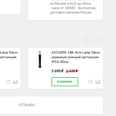
по Москве и М.О. до 30км.
-заказ от 30000 - бесплатная
доставка в регионы России.
Lamp Tokyo
A5318PA-1BK Arte Lamp Tokyo
светильник
наземный уличный светильник
IP54, 80см
5 690
6 430
₽
₽
В КОРЗИНУ
ОТЗЫВЫ