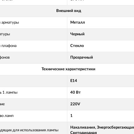
Внешний вид
 арматуры
Металл
атуры
Черный
 плафона
Стекло
фонов
Прозрачный
Технические характеристики
Е14
 1 лампы
40 Вт
ние
220V
во ламп
1
Накаливания, Энергосберегающая
одящих для использования лампы
Светодиодная