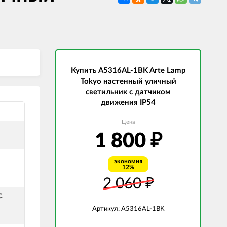
СВЕТОДИОДНЫЕ ЛАМПЫ
Трансформаторы
Купить A5316AL-1BK Arte Lamp
Tokyo настенный уличный
светильник с датчиком
движения IP54
Цена
1 800
₽
экономия
12%
и
2 060
₽
С
Артикул: A5316AL-1BK