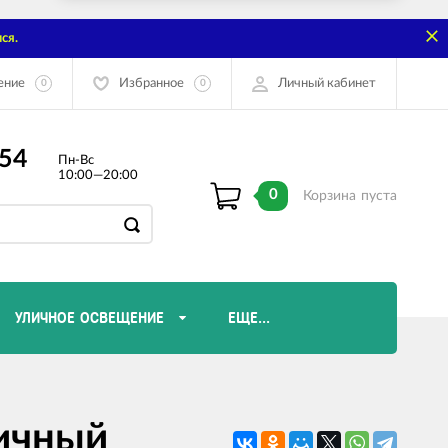
ся.
ение
Избранное
Личный кабинет
0
0
-54
Пн-Вс
10:00—20:00
0
Корзина
пуста
УЛИЧНОЕ ОСВЕЩЕНИЕ
ЕЩЕ...
Диммеры и комплектующие
личный
Лампы Эдисона