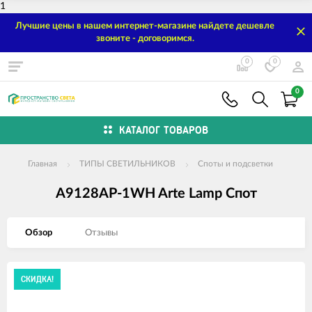
1
Лучшие цены в нашем интернет-магазине найдете дешевле
звоните - договоримся.
0
0
0
КАТАЛОГ ТОВАРОВ
Главная
ТИПЫ СВЕТИЛЬНИКОВ
Споты и подсветки
A9128AP-1WH Arte Lamp Спот
Обзор
Отзывы
Изображения
СКИДКА!
товаров