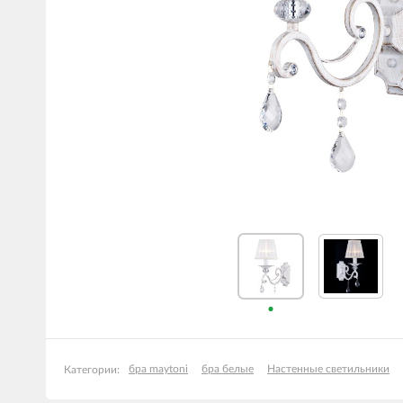
бра maytoni
бра белые
Настенные светильники
Категории: