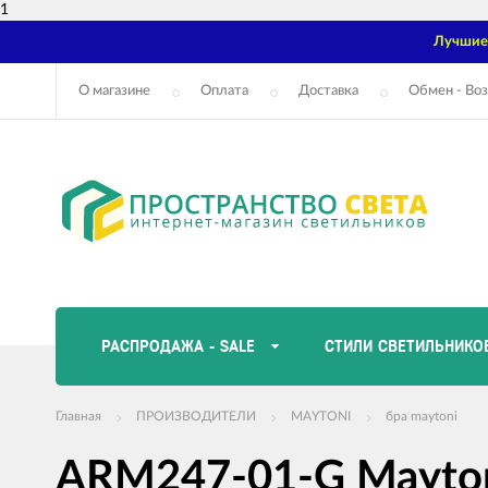
1
Лучшие 
О магазине
Оплата
Доставка
Обмен - Воз
РАСПРОДАЖА - SALE
СТИЛИ СВЕТИЛЬНИКО
Главная
ПРОИЗВОДИТЕЛИ
MAYTONI
бра maytoni
ARM247-01-G Mayton