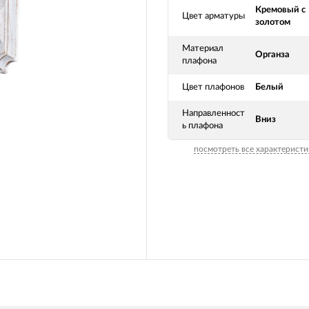
Кремовый с
Цвет арматуры
золотом
Материал
Органза
плафона
Цвет плафонов
Белый
Направленност
Вниз
ь плафона
посмотреть все характеристи