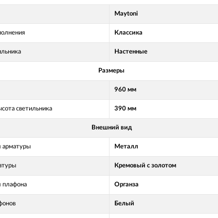
Maytoni
полнения
Классика
ильника
Настенные
Размеры
960 мм
ысота светильника
390 мм
Внешний вид
 арматуры
Металл
атуры
Кремовый с золотом
 плафона
Органза
фонов
Белый