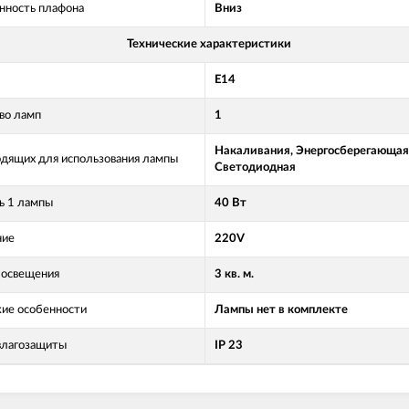
нность плафона
Вниз
Технические характеристики
Е14
во ламп
1
Накаливания, Энергосберегающая
одящих для использования лампы
Светодиодная
 1 лампы
40 Вт
ние
220V
освещения
3 кв. м.
кие особенности
Лампы нет в комплекте
влагозащиты
IP 23