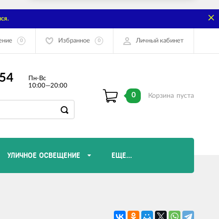
ся.
ение
Избранное
Личный кабинет
0
0
-54
Пн-Вс
10:00—20:00
0
Корзина
пуста
УЛИЧНОЕ ОСВЕЩЕНИЕ
ЕЩЕ...
Диммеры и комплектующие
Лампы Эдисона