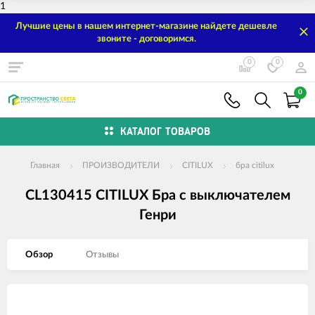
1
Лучшие цены в нашем интернет-магазине найдете дешевле
звоните - договоримся.
0
0
0
КАТАЛОГ ТОВАРОВ
Главная
ПРОИЗВОДИТЕЛИ
CITILUX
бра citilux
CL130415 CITILUX Бра с выключателем
Генри
Обзор
Отзывы
Изображения