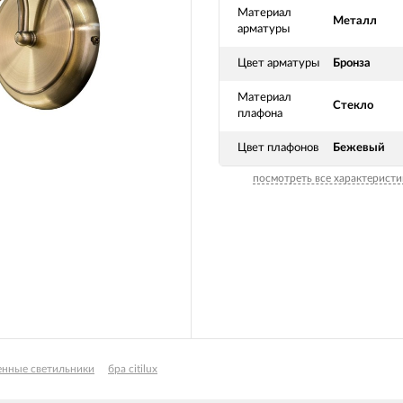
Материал
Металл
арматуры
Цвет арматуры
Бронза
Материал
Стекло
плафона
Цвет плафонов
Бежевый
посмотреть все характеристи
енные светильники
бра citilux