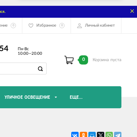
ся.
ение
Избранное
Личный кабинет
0
0
-54
Пн-Вс
10:00—20:00
0
Корзина
пуста
УЛИЧНОЕ ОСВЕЩЕНИЕ
ЕЩЕ...
Диммеры и комплектующие
Лампы Эдисона