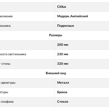
Citilux
полнения
Модерн, Английский
ильника
Подвесные
Размеры
200 мм
ысота светильника
230 мм
т стены
320 мм
Внешний вид
 арматуры
Металл
атуры
Бронза
 плафона
Стекло