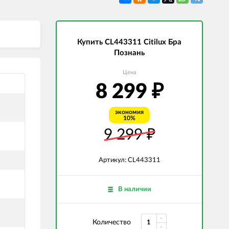
СВЕТОДИОДНЫЕ ЛАМПЫ
Трансформаторы
Купить CL443311 Citilux Бра
Познань
Цена
8 299
₽
экономия
10%
9 299
₽
Артикул: CL443311
В наличии
Количество