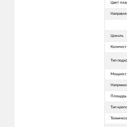
Цвет пла
Направле
Цоколь
Количест
Тип подх
Мощность
Напряже
Площадь 
Тип креп
Техничес