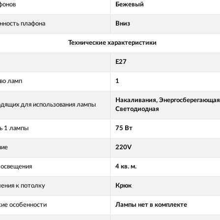
фонов
Бежевый
нность плафона
Вниз
Технические характеристики
E27
во ламп
1
Накаливания, Энергосберегающая
одящих для использования лампы
Светодиодная
 1 лампы
75 Вт
ние
220V
освещения
4 кв. м.
ления к потолку
Крюк
кие особенности
Лампы нет в комплекте