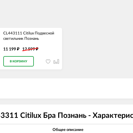
CL443111 Citilux Подвесной
светильник Познань
11 199
12 599
₽
₽
В КОРЗИНУ
3311 Citilux Бра Познань - Характери
Общее описание