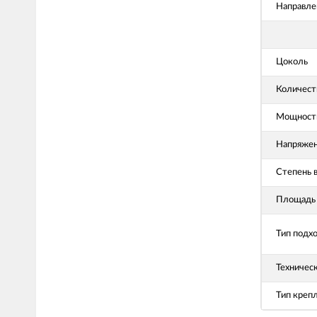
Направле
Цоколь
Количест
Мощность
Напряже
Степень 
Площадь 
Тип подх
Техничес
Тип креп