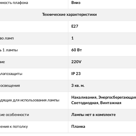
нность плафона
Вниз
Технические характеристики
E27
во ламп
1
 1 лампы
60 Вт
ние
220V
влагозащиты
IP 23
освещения
3 кв. м.
Накаливания, Энергосберегающая
одящих для использования лампы
Светодиодная, Винтажная
кие особенности
Лампы нет в комплекте
ления к потолку
Планка