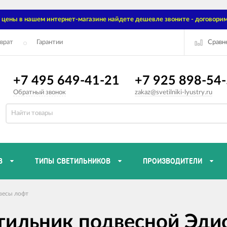
цены в нашем интернет-магазине найдете дешевле звоните - договорим
Сравн
врат
Гарантии
+7 495 649-41-21
+7 925 898-54
Обратный звонок
zakaz@svetilniki-lyustry.ru
В
ТИПЫ СВЕТИЛЬНИКОВ
ПРОИЗВОДИТЕЛИ
весы лофт
етильник подвесной Эди