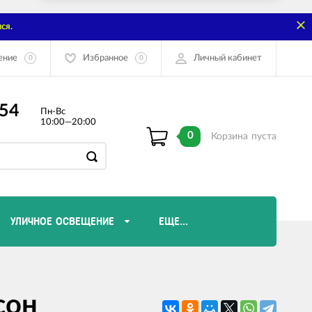
ся.
ение
Избранное
Личный кабинет
0
0
-54
Пн-Вс
10:00—20:00
0
Корзина
пуста
УЛИЧНОЕ ОСВЕЩЕНИЕ
ЕЩЕ...
Диммеры и комплектующие
сон
Лампы Эдисона