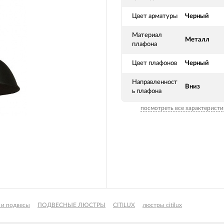
Цвет арматуры
Черный
Материал
Металл
плафона
Цвет плафонов
Черный
Направленност
Вниз
ь плафона
посмотреть все характеристи
 и подвесы
ПОДВЕСНЫЕ ЛЮСТРЫ
CITILUX
люстры citilux