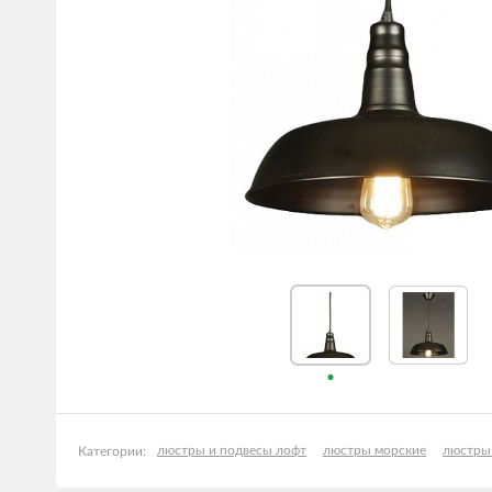
люстры и подвесы лофт
люстры морские
люстры
Категории: