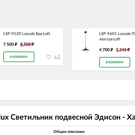
LSP-9120 Lussole Бра Loft
LSP-9601 Lussole П
люстра Loft
7 500
8 505
₽
₽
4 700
5 341
₽
₽
В КОРЗИНУ
В КОРЗИНУ
lux Светильник подвесной Эдисон - 
Общее описание