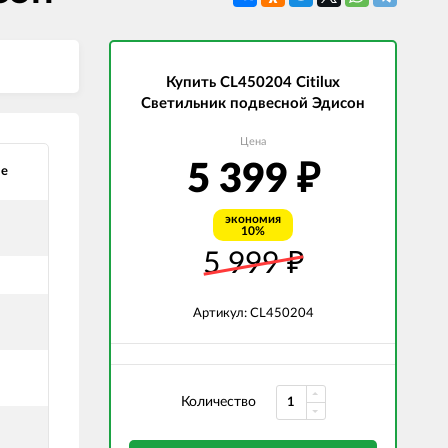
СВЕТОДИОДНЫЕ ЛАМПЫ
Трансформаторы
Купить CL450204 Citilux
Светильник подвесной Эдисон
Цена
5 399
₽
ые
экономия
10%
5 999
₽
Артикул: CL450204
Количество