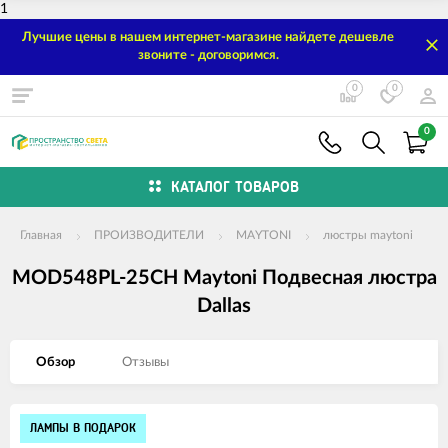
1
Лучшие цены в нашем интернет-магазине найдете дешевле
звоните - договоримся.
0
0
0
КАТАЛОГ ТОВАРОВ
Главная
ПРОИЗВОДИТЕЛИ
MAYTONI
люстры maytoni
MOD548PL-25CH Maytoni Подвесная люстра
Dallas
Обзор
Отзывы
Изображения
ЛАМПЫ В ПОДАРОК