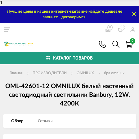
1
Лучшие цены в нашем интернет-магазине найдете дешевле
звоните - договоримся.
0
0
0
КАТАЛОГ ТОВАРОВ
Главная
ПРОИЗВОДИТЕЛИ
OMNILUX
бра omnilux
OML-42601-12 OMNILUX белый настенный
светодиодный светильник Banbury, 12W,
4200K
Обзор
Отзывы