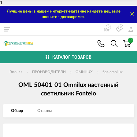
1
Лучшие цены в нашем интернет-магазине найдете дешевле
звоните - договоримся.
0
0
0
КАТАЛОГ ТОВАРОВ
Главная
ПРОИЗВОДИТЕЛИ
OMNILUX
бра omnilux
OML-50401-01 Omnilux настенный
светильник Fontelo
Обзор
Отзывы
Изображения