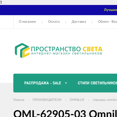
1
Лучшие 
О магазине
Оплата
Доставка
Обмен - Воз
РАСПРОДАЖА - SALE
СТИЛИ СВЕТИЛЬНИКО
Главная
ПРОИЗВОДИТЕЛИ
OMNILUX
торшеры omnilu
OML-62905-03 Omnilu