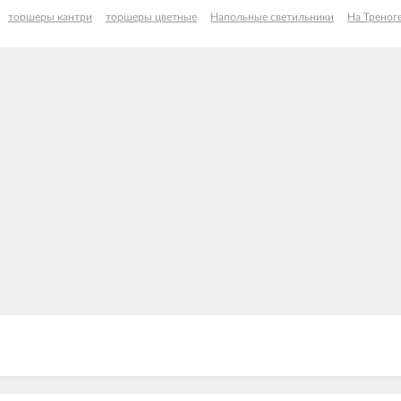
торшеры кантри
торшеры цветные
Напольные светильники
На Треног