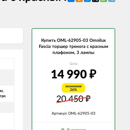
СВЕТОДИОДНЫЕ ЛАМПЫ
Трансформаторы
Купить OML-62905-03 Omnilux
Fascia торшер тренога с красным
плафоном, 3 лампы
Цена
14 990
₽
экономия
26%
н,
тро
20 450
₽
Артикул: OML-62905-03