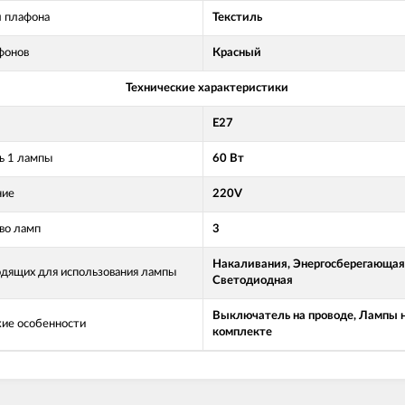
 плафона
Текстиль
фонов
Красный
Технические характеристики
E27
 1 лампы
60 Вт
ние
220V
во ламп
3
Накаливания, Энергосберегающая
одящих для использования лампы
Светодиодная
Выключатель на проводе, Лампы н
кие особенности
комплекте