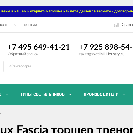
цены в нашем интернет-магазине найдете дешевле звоните - договорим
Сравн
врат
Гарантии
+7 495 649-41-21
+7 925 898-54
Обратный звонок
zakaz@svetilniki-lyustry.ru
В
ТИПЫ СВЕТИЛЬНИКОВ
ПРОИЗВОДИТЕЛИ
x
x Fascia торшер трено