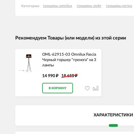
торшеры omnilux
торшеры лофт
торшеры ретро
Категории:
Рекомендуем Товары (или модели) из этой серии
OML-62915-03 Omnilux Fascia
Черный торшер "тренога" на 3
лампы
14 990
18 650
₽
₽
В КОРЗИНУ
ХАРАКТЕРИСТИКИ