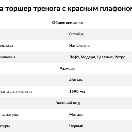
a торшер тренога с красным плафоно
Общее описание
Omnilux
ильника
Напольные
полнения
Лофт, Модерн, Цветные, Ретро
Размеры
480 мм
ысота светильника
1590 мм
Внешний вид
 арматуры
Металл
атуры
Черный