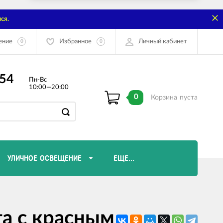
ся.
ение
Избранное
Личный кабинет
0
0
-54
Пн-Вс
10:00—20:00
0
Корзина
пуста
УЛИЧНОЕ ОСВЕЩЕНИЕ
ЕЩЕ...
Диммеры и комплектующие
га с красным
Лампы Эдисона