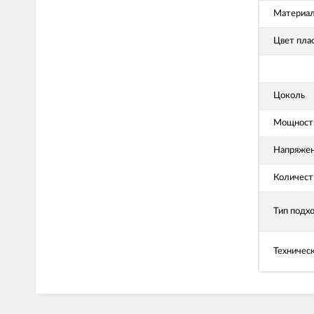
Материал
Цвет пла
Цоколь
Мощность
Напряже
Количест
Тип подх
Техничес