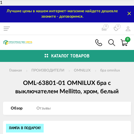
1
Лучшие цены в нашем интернет-магазине найдете дешевле
звоните - договоримся.
0
0
0
КАТАЛОГ ТОВАРОВ
Главная
ПРОИЗВОДИТЕЛИ
OMNILUX
бра omnilux
OML-63801-01 OMNILUX бра с
выключателем Mellitto, хром, белый
Обзор
Отзывы
Изображения
ЛАМПА В ПОДАРОК!