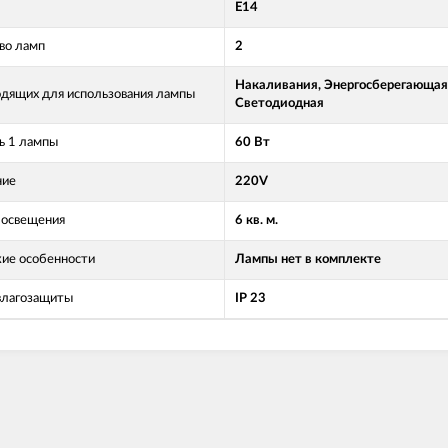
Е14
во ламп
2
Накаливания, Энергосберегающая
одящих для использования лампы
Светодиодная
 1 лампы
60 Вт
ние
220V
освещения
6 кв. м.
кие особенности
Лампы нет в комплекте
влагозащиты
IP 23