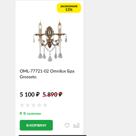
экономия
13%
OML-77721-02 Omnilux Бра
Grosseto
5 100
5 890
₽
₽
В наличии
В КОРЗИНУ