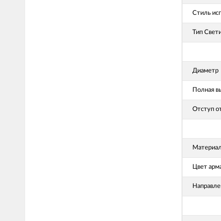
Стиль ис
Тип Свет
Диаметр
Полная в
Отступ о
Материал
Цвет арм
Направле