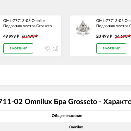
OML-77713-08 Omnilux
OML-77713-06 Omn
Подвесная люстра Grosseto
Подвесная люстра 
49 999
60 470
20 499
24 690
₽
₽
₽
₽
В КОРЗИНУ
В КОРЗИНУ
11-02 Omnilux Бра Grosseto - Характ
Общее описание
Omnilux