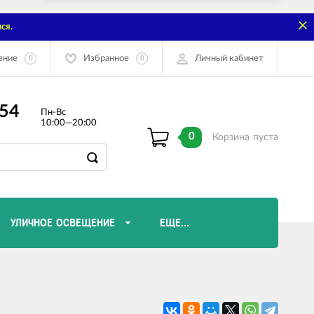
ся.
ение
Избранное
Личный кабинет
0
0
-54
Пн-Вс
10:00—20:00
0
Корзина
пуста
УЛИЧНОЕ ОСВЕЩЕНИЕ
ЕЩЕ...
Диммеры и комплектующие
Лампы Эдисона