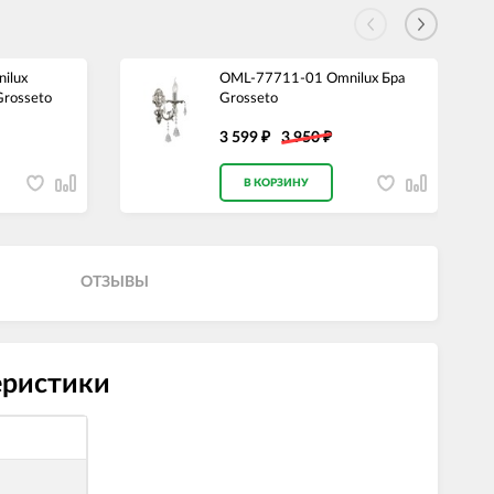
ilux
OML-77711-01 Omnilux Бра
Grosseto
Grosseto
3 599
3 950
₽
₽
В КОРЗИНУ
ОТЗЫВЫ
еристики