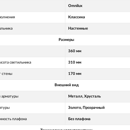
Omnilux
полнения
Классика
ильника
Настенные
Размеры
360 мм
ысота светильника
310 мм
т стены
170 мм
Внешний вид
 арматуры
Металл, Хрусталь
атуры
Золото, Прозрачный
нность плафона
Без плафона