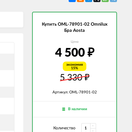
СВЕТОДИОДНЫЕ ЛАМПЫ
Трансформаторы
Купить OML-78901-02 Omnilux
Бра Aosta
Цена
4 500
₽
экономия
15%
5 330
₽
Артикул: OML-78901-02
В наличии
Количество