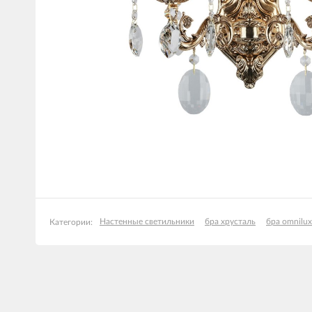
Настенные светильники
бра хрусталь
бра omnilux
Категории: