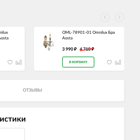
ilux
OML-78901-01 Omnilux Бра
Aosta
Aosta
3 990
4 710
₽
₽
В КОРЗИНУ
ОТЗЫВЫ
ристики