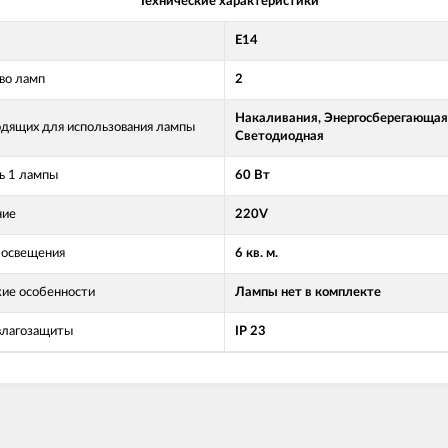
Технические характеристики
Е14
во ламп
2
Накаливания, Энергосберегающая
одящих для использования лампы
Светодиодная
 1 лампы
60 Вт
ние
220V
освещения
6 кв. м.
кие особенности
Лампы нет в комплекте
влагозащиты
IP 23