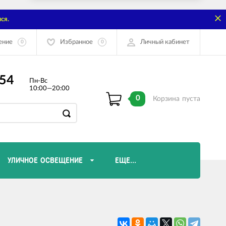
ся.
ение
Избранное
Личный кабинет
0
0
-54
Пн-Вс
10:00—20:00
0
Корзина
пуста
УЛИЧНОЕ ОСВЕЩЕНИЕ
ЕЩЕ...
Диммеры и комплектующие
Лампы Эдисона