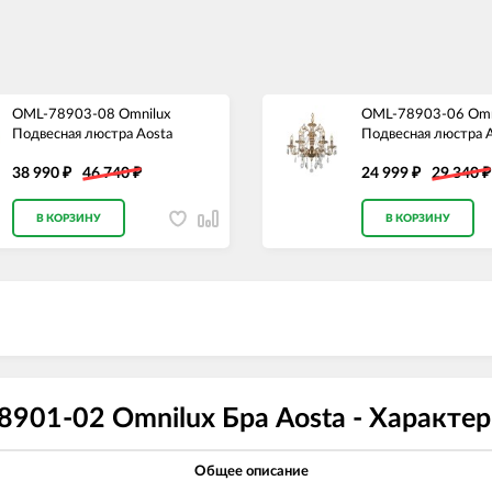
OML-78903-08 Omnilux
OML-78903-06 Omn
Подвесная люстра Aosta
Подвесная люстра 
38 990
46 740
24 999
29 340
₽
₽
₽
₽
В КОРЗИНУ
В КОРЗИНУ
901-02 Omnilux Бра Aosta - Характе
Общее описание