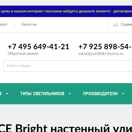
цены в нашем интернет-магазине найдете дешевле звоните - договорим
Сравн
врат
Гарантии
+7 495 649-41-21
+7 925 898-54
Обратный звонок
zakaz@svetilniki-lyustry.ru
В
ТИПЫ СВЕТИЛЬНИКОВ
ПРОИЗВОДИТЕЛИ
CE Bright настенный ул