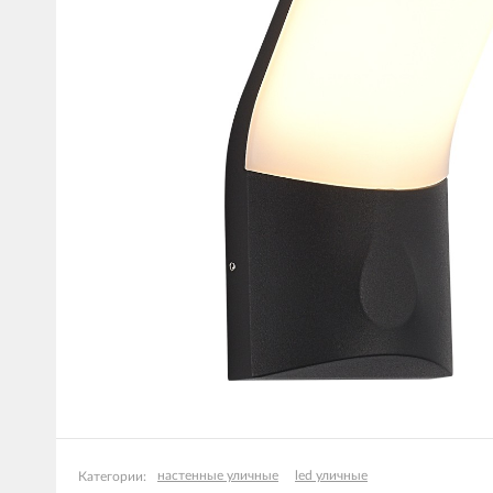
настенные уличные
led уличные
Категории: