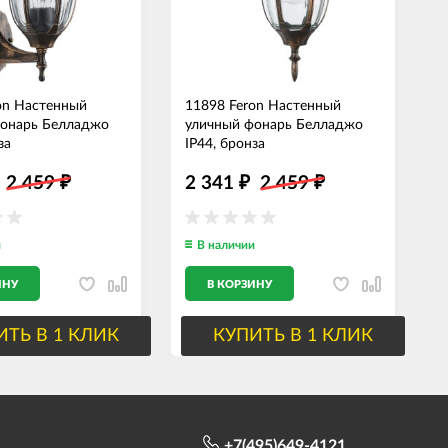
on Настенный
11898 Feron Настенный
1
фонарь Белладжо
уличный фонарь Белладжо
у
за
IP44, бронза
I
2 459
2 341
2 459
₽
₽
₽
и
В наличии
ИНУ
В КОРЗИНУ
ИТЬ В 1 КЛИК
КУПИТЬ В 1 КЛИК
+7(495)649-4121