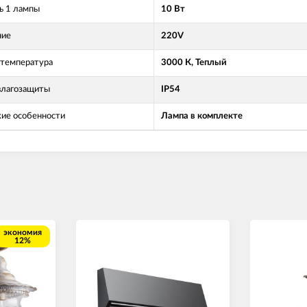
 1 лампы
10 Вт
ние
220V
 температура
3000 К, Теплый
влагозащиты
IP54
кие особенности
Лампа в комплекте
экономия
12%