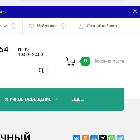
ся.
ение
Избранное
Личный кабинет
0
0
-54
Пн-Вс
10:00—20:00
0
Корзина
пуста
УЛИЧНОЕ ОСВЕЩЕНИЕ
ЕЩЕ...
Диммеры и комплектующие
ичный
Лампы Эдисона