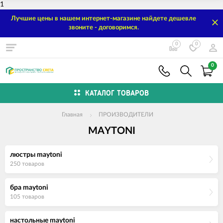
1
Лучшие цены в нашем интернет-магазине найдете дешевле
звоните - договоримся.
0
0
0
КАТАЛОГ ТОВАРОВ
Главная
ПРОИЗВОДИТЕЛИ
MAYTONI
люстры maytoni
250 товаров
бра maytoni
105 товаров
настольные maytoni