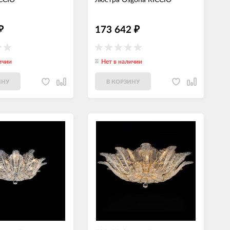
CCIO
люстра Osgona RICCIO
173 642
₽
₽
ичии
Нет в наличии
ИНУ
В КОРЗИНУ