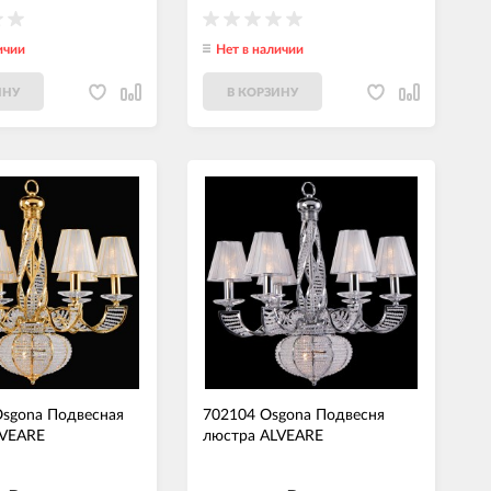
ичии
Нет в наличии
ИНУ
В КОРЗИНУ
sgona Подвесная
702104 Osgona Подвесня
LVEARE
люстра ALVEARE