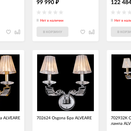
99 990
122 48
₽
Нет в наличии
Нет в нал
В КОРЗИНУ
В КОРЗ
ра ALVEARE
702624 Osgona Бра ALVEARE
702932K O
лампа AL