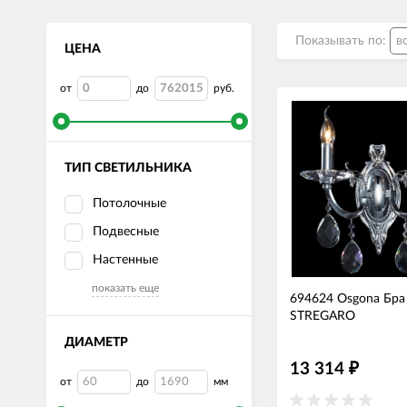
Показывать по:
ЦЕНА
от
до
руб.
ТИП СВЕТИЛЬНИКА
Потолочные
Подвесные
Настенные
показать еще
694624 Osgona Бра
STREGARO
ДИАМЕТР
13 314
₽
от
до
мм