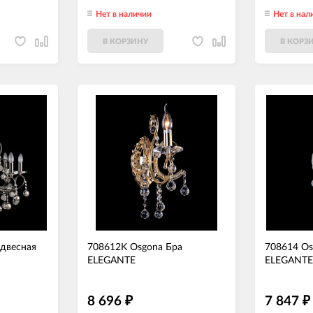
Нет в наличии
Нет в нал
В КОРЗИНУ
В КОРЗ
двесная
708612K Osgona Бра
708614 Os
ELEGANTE
ELEGANTE
8 696
7 847
₽
₽