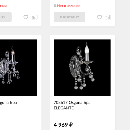
ичии
Нет в наличии
ИНУ
В КОРЗИНУ
gona Бра
708617 Osgona Бра
ELEGANTE
4 969
₽