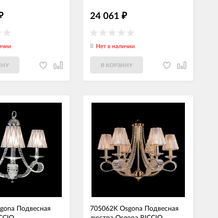
24 061
₽
₽
ичии
Нет в наличии
ИНУ
В КОРЗИНУ
gona Подвесная
705062K Osgona Подвесная