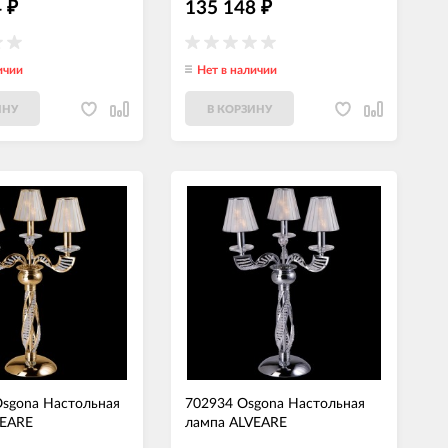
4
135 148
₽
₽
ичии
Нет в наличии
ИНУ
В КОРЗИНУ
sgona Настольная
702934 Osgona Настольная
VEARE
лампа ALVEARE