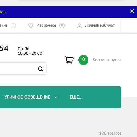
ся.
ение
Избранное
Личный кабинет
0
0
-54
Пн-Вс
10:00—20:00
0
Корзина
пуста
УЛИЧНОЕ ОСВЕЩЕНИЕ
ЕЩЕ...
Диммеры и комплектующие
Лампы Эдисона
190 товаров