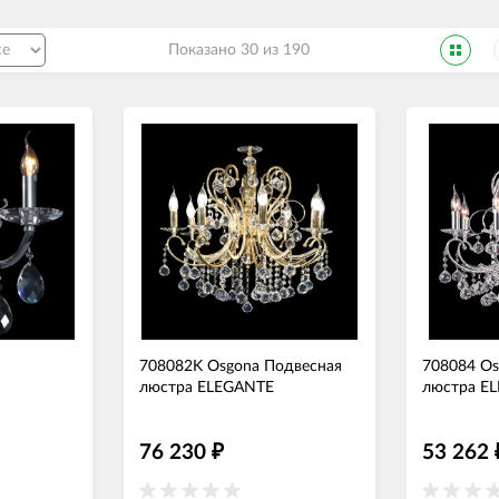
Показано 30 из 190
708082K Osgona Подвесная
708084 Os
люстра ELEGANTE
люстра E
76 230
53 262
₽