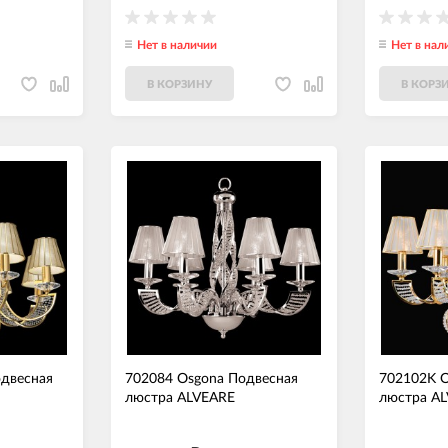
Нет в наличии
Нет в нал
В КОРЗИНУ
В КОРЗ
двесная
702084 Osgona Подвесная
702102K O
люстра ALVEARE
люстра A