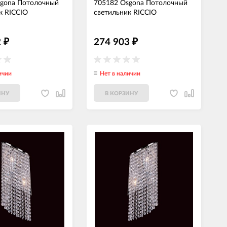
sgona Потолочный
705182 Osgona Потолочный
к RICCIO
светильник RICCIO
2
274 903
₽
₽
ичии
Нет в наличии
ИНУ
В КОРЗИНУ