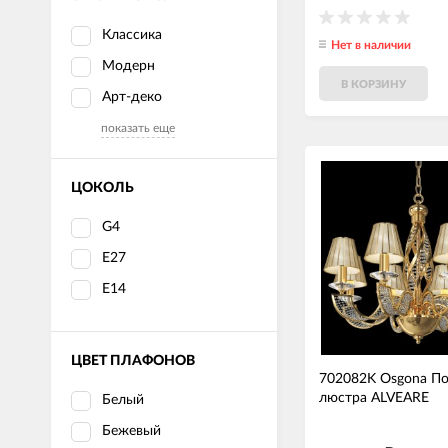
Классика
Нет в наличии
Модерн
В КОРЗИНУ
Арт-деко
показать еще
ЦОКОЛЬ
G4
E27
Е14
ЦВЕТ ПЛАФОНОВ
702082K Osgona По
люстра ALVEARE
Белый
Бежевый