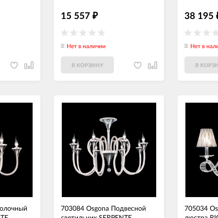
15 557
38 195
₽
Нет в наличии
Нет в нал
В КОРЗИНУ
В КОРЗ
толочный
703084 Osgona Подвесной
705034 Os