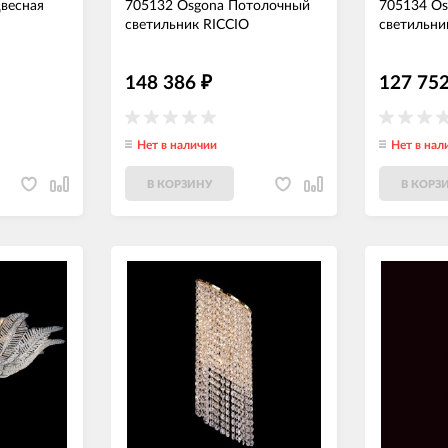
весная
705132 Osgona Потолочный
705134 O
светильник RICCIO
светильни
148 386
127 75
₽
Нет в наличии
Нет в нал
В КОРЗИНУ
В КОРЗ