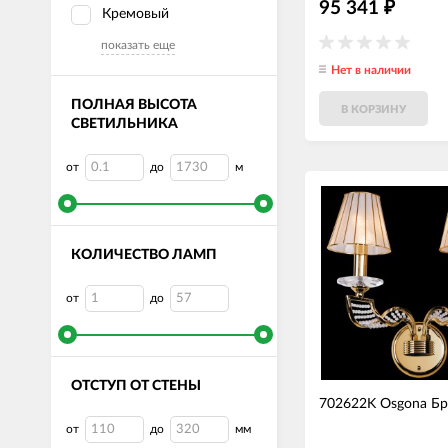
95 341
₽
Кремовый
показать еще
Нет в наличии
ПОЛНАЯ ВЫСОТА
В КОРЗИНУ
СВЕТИЛЬНИКА
от
до
м
КОЛИЧЕСТВО ЛАМП
от
до
ОТСТУП ОТ СТЕНЫ
702622K Osgona Б
от
до
мм