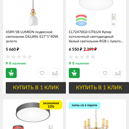
4589/1B LUMION подвесной
CL72470G0 CITILUX Купер
светильник GILLIAN, Е27*1*40W,
потолочный светодиодный
золото
белый светильник RGB с пультом
70W, 40см
5 660
6 550
7 299
₽
₽
₽
В наличии
В наличии
КУПИТЬ В 1 КЛИК
КУПИТЬ В 1 КЛИК
экономия
ЛАМПЫ LED В ПОДАРОК
10%