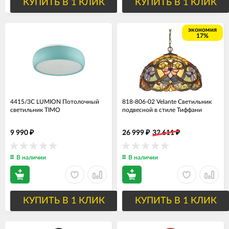
КУПИТЬ В 1 КЛИК
КУПИТЬ В 1 КЛИК
экономия
17%
4415/3C LUMION Потолочный
818-806-02 Velante Светильник
светильник TIMO
подвесной в стиле Тиффани
9 990
26 999
32 611
₽
₽
₽
В наличии
В наличии
КУПИТЬ В 1 КЛИК
КУПИТЬ В 1 КЛИК