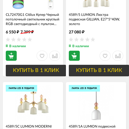
CL72470G1 Citilux Купер Черный
4589/5 LUMION Люстра
потолочный светильник круглый
подвесная GILLIAN, Е27*5*40W,
RGB светодиодный с пультом
золото
(ночной режим, таймер) 70W,
6 550
7 299
27 080
₽
₽
₽
40см диаметр
В наличии
В наличии
КУПИТЬ В 1 КЛИК
КУПИТЬ В 1 КЛИК
ЛАМПЫ LED В ПОДАРОК
ЛАМПА LED В ПОДАРОК
4589/5C LUMION MODERNI
4589/1A LUMION подвесной