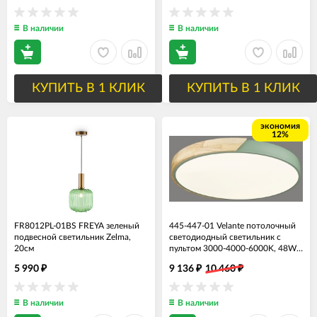
В наличии
В наличии
КУПИТЬ В 1 КЛИК
КУПИТЬ В 1 КЛИК
экономия
12%
FR8012PL-01BS FREYA зеленый
445-447-01 Velante потолочный
подвесной светильник Zelma,
светодиодный светильник с
20см
пультом 3000-4000-6000K, 48W,
50см диаметр, зеленый с
5 990
9 136
10 460
₽
₽
₽
деревом
В наличии
В наличии