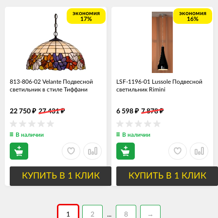
экономия
экономия
17%
16%
813-806-02 Velante Подвесной
LSF-1196-01 Lussole Подвесной
светильник в стиле Тиффани
светильник Rimini
22 750
27 431
6 598
7 878
₽
₽
₽
₽
В наличии
В наличии
КУПИТЬ В 1 КЛИК
КУПИТЬ В 1 КЛИК
1
2
8
→
...