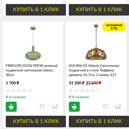
КУПИТЬ В 1 КЛИК
КУПИТЬ В 1 КЛИК
экономия
17%
FR8012PL-01GN FREYA зеленый
818-806-03 Velante Светильник
подвесной светильник Zelma,
подвесной в стиле Тиффани,
30см
диаметр 45,7см, 3 лампы Е27
1 700
31 200
37 631
₽
₽
₽
В наличии
В наличии
КУПИТЬ В 1 КЛИК
КУПИТЬ В 1 КЛИК