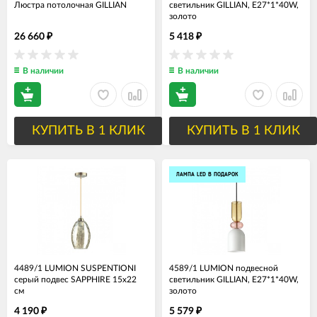
Люстра потолочная GILLIAN
светильник GILLIAN, Е27*1*40W,
золото
26 660
5 418
₽
₽
В наличии
В наличии
КУПИТЬ В 1 КЛИК
КУПИТЬ В 1 КЛИК
ЛАМПА LED В ПОДАРОК
4489/1 LUMION SUSPENTIONI
4589/1 LUMION подвесной
серый подвес SAPPHIRE 15х22
светильник GILLIAN, Е27*1*40W,
см
золото
4 190
5 579
₽
₽