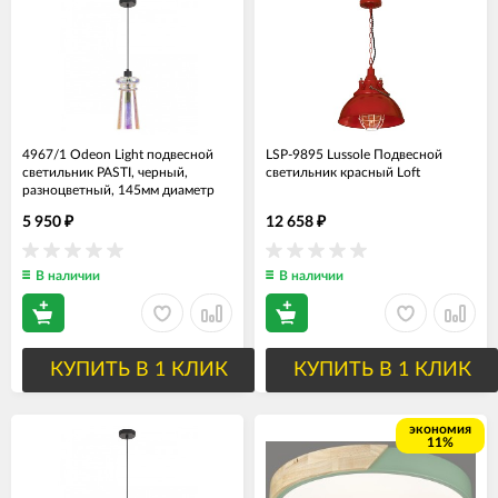
4967/1 Odeon Light подвесной
LSP-9895 Lussole Подвесной
светильник PASTI, черный,
cветильник красный Loft
разноцветный, 145мм диаметр
5 950
12 658
₽
₽
В наличии
В наличии
КУПИТЬ В 1 КЛИК
КУПИТЬ В 1 КЛИК
экономия
11%