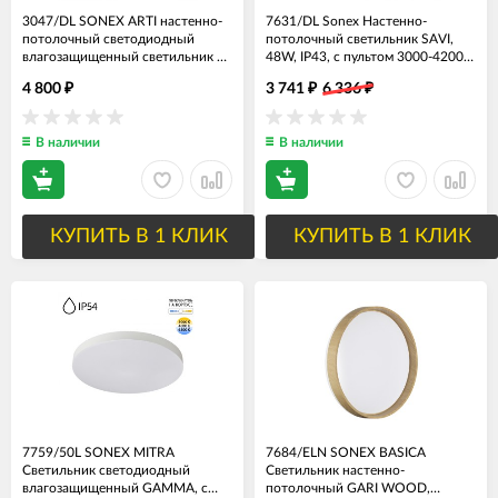
3047/DL SONEX ARTI настенно-
7631/DL Sonex Настенно-
потолочный светодиодный
потолочный светильник SAVI,
влагозащищенный светильник с
48W, IP43, с пультом 3000-4200-
пультом IP43, 48W, 43х43см
6300, 4200Lm, 39см
4 800
3 741
6 336
₽
₽
₽
В наличии
В наличии
КУПИТЬ В 1 КЛИК
КУПИТЬ В 1 КЛИК
7759/50L SONEX MITRA
7684/ELN SONEX BASICA
Светильник светодиодный
Светильник настенно-
влагозащищенный GAMMA, с
потолочный GARI WOOD,