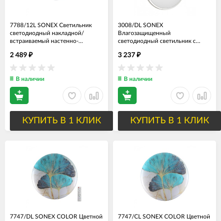
7788/12L SONEX Светильник
3008/DL SONEX
светодиодный накладной/
Влагозащищенный
встраиваемый настенно-
светодиодный светильник с
потолочный NEBULA BLACK
пультом PARTIAL настенно-
2 489
3 237
₽
₽
пластик/белый/черный LED 12W,
потолочный, IP43, 48W, 3000-
3000/4000/6500К, D170мм, IP44,
4200-6500K, 3400-3800-3650Lm,
CCT/датчик движения
диаметр 39см
В наличии
В наличии
КУПИТЬ В 1 КЛИК
КУПИТЬ В 1 КЛИК
7747/DL SONEX COLOR Цветной
7747/CL SONEX COLOR Цветной