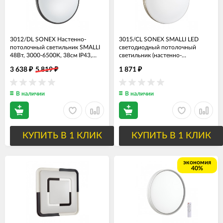
3012/DL SONEX Настенно-
3015/CL SONEX SMALLI LED
потолочный светильник SMALLI
светодиодный потолочный
48Вт, 3000-6500K, 38см IP43,
светильник (настенно-
пульт ДУ
потолочный), влагозащищенный
3 638
5 819
1 871
₽
₽
₽
IP43, нейтральный свет 4000К,
30 Ватт, 3150 Lm, диаметр 33 см
В наличии
В наличии
КУПИТЬ В 1 КЛИК
КУПИТЬ В 1 КЛИК
экономия
40%