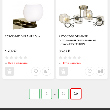
269-301-01 VELANTE бра
212-507-04 VELANTE
потолочный светильник на
штанге E27*4*40W
1 709
3 267
₽
₽
Нет в наличии
Нет в наличии
←
1
15
16
...