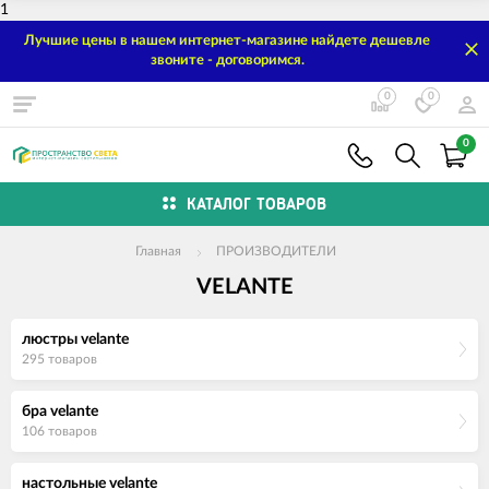
1
Лучшие цены в нашем интернет-магазине найдете дешевле
звоните - договоримся.
0
0
0
КАТАЛОГ ТОВАРОВ
Главная
ПРОИЗВОДИТЕЛИ
VELANTE
люстры velante
295 товаров
бра velante
106 товаров
настольные velante