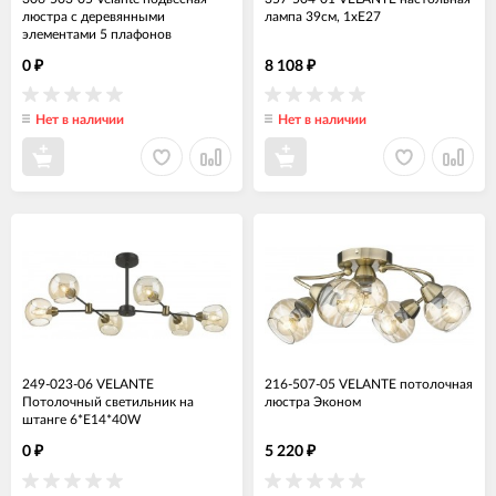
люстра с деревянными
лампа 39см, 1хЕ27
элементами 5 плафонов
0
8 108
₽
₽
Нет в наличии
Нет в наличии
249-023-06 VELANTE
216-507-05 VELANTE потолочная
Потолочный светильник на
люстра Эконом
штанге 6*E14*40W
0
5 220
₽
₽