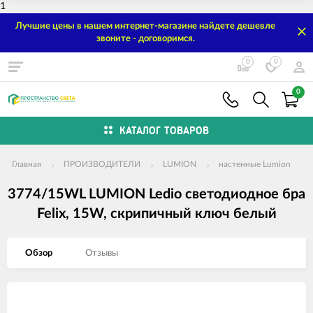
1
Лучшие цены в нашем интернет-магазине найдете дешевле
звоните - договоримся.
0
0
0
КАТАЛОГ ТОВАРОВ
Главная
ПРОИЗВОДИТЕЛИ
LUMION
настенные Lumion
3774/15WL LUMION Ledio светодиодное бра
Felix, 15W, скрипичный ключ белый
Обзор
Отзывы
Изображения