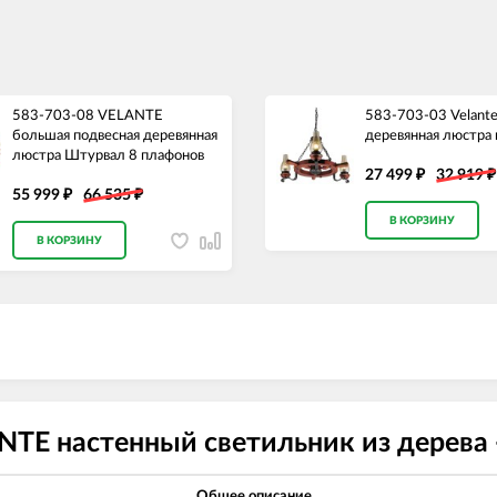
583-703-08 VELANTE
583-703-03 Velant
большая подвесная деревянная
деревянная люстра
люстра Штурвал 8 плафонов
27 499
32 919
₽
₽
55 999
66 535
₽
₽
В КОРЗИНУ
В КОРЗИНУ
NTE настенный светильник из дерева 
Общее описание