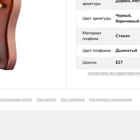
Дерево, Ме
арматуры
Черный,
Цвет арматуры
Коричневый
Материал
Стекло
плафона
Цвет плафонов
Дымчатый
Цоколь
E27
посмотреть все характеристи
светильники ретро
бра кантри
бра замковые
Настенные светильники