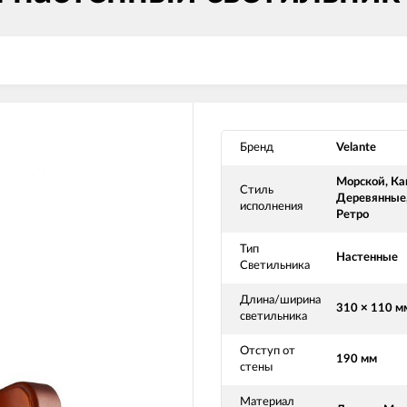
Бренд
Velante
Морской, Ка
Стиль
Деревянные
исполнения
Ретро
Тип
Настенные
Светильника
Длина/ширина
310 × 110 м
светильника
Отступ от
190 мм
стены
Материал