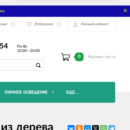
ся.
ение
Избранное
Личный кабинет
0
0
-54
Пн-Вс
10:00—20:00
0
Корзина
пуста
УЛИЧНОЕ ОСВЕЩЕНИЕ
ЕЩЕ...
Диммеры и комплектующие
из дерева
Лампы Эдисона