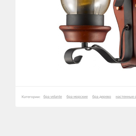
бра velante
бра морские
бра дерево
настенные 
Категории: