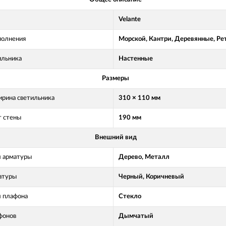
Velante
полнения
Морской, Кантри, Деревянные, Ре
ильника
Настенные
Размеры
рина светильника
310 × 110 мм
т стены
190 мм
Внешний вид
 арматуры
Дерево, Металл
атуры
Черный, Коричневый
 плафона
Стекло
фонов
Дымчатый