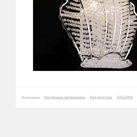
Настенные светильники
бра хрусталь
OSGONA
Категории: