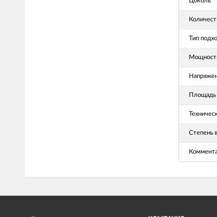
Цоколь
Количест
Тип подх
Мощность
Напряже
Площадь 
Техничес
Степень 
Коммент