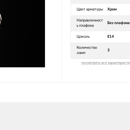
Цвет арматуры
Хром
Направленност
Без плафона
ь плафона
Цоколь
Е14
Количество
3
ламп
посмотреть все характеристи