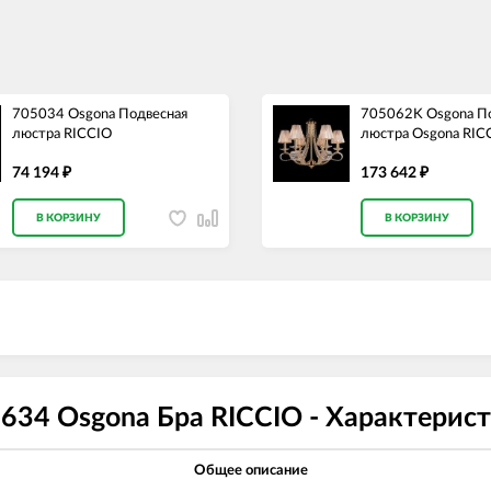
705034 Osgona Подвесная
705062K Osgona П
люстра RICCIO
люстра Osgona RIC
74 194
173 642
₽
₽
В КОРЗИНУ
В КОРЗИНУ
634 Osgona Бра RICCIO - Характерис
Общее описание