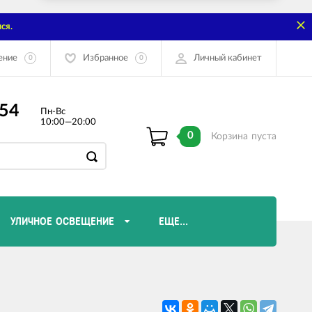
ся.
ение
Избранное
Личный кабинет
0
0
-54
Пн-Вс
10:00—20:00
0
Корзина
пуста
УЛИЧНОЕ ОСВЕЩЕНИЕ
ЕЩЕ...
Диммеры и комплектующие
Лампы Эдисона