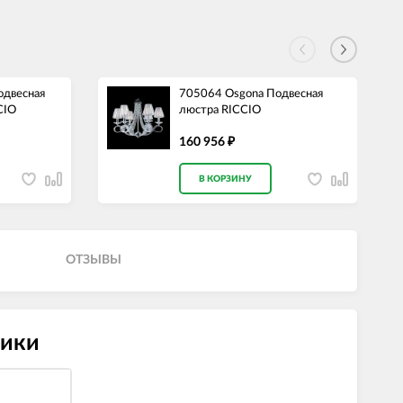
одвесная
705064 Osgona Подвесная
CIO
люстра RICCIO
160 956
₽
В КОРЗИНУ
ОТЗЫВЫ
тики