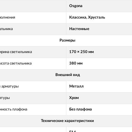
Osgona
полнения
Классика, Хрусталь
ильника
Настенные
Размеры
рина светильника
170 × 250 мм
ысота светильника
380 мм
Внешний вид
 арматуры
Металл
атуры
Хром
нность плафона
Без плафона
Технические характеристики