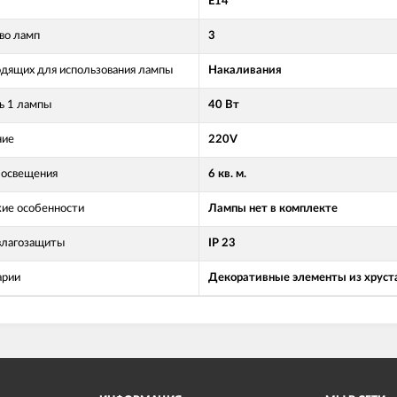
Е14
во ламп
3
одящих для использования лампы
Накаливания
 1 лампы
40 Вт
ние
220V
освещения
6 кв. м.
кие особенности
Лампы нет в комплекте
влагозащиты
IP 23
арии
Декоративные элементы из хруст