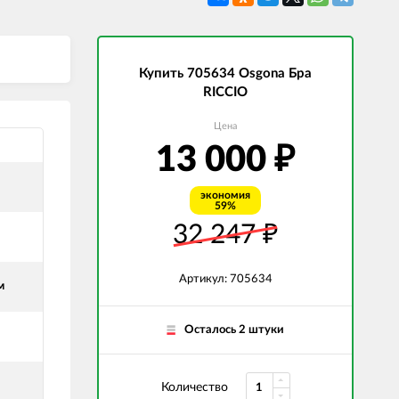
СВЕТОДИОДНЫЕ ЛАМПЫ
Трансформаторы
Купить 705634 Osgona Бра
RICCIO
Цена
13 000
₽
экономия
59%
32 247
₽
Артикул: 705634
м
Осталось 2 штуки
Количество