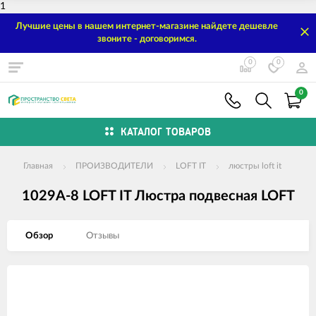
1
Лучшие цены в нашем интернет-магазине найдете дешевле
звоните - договоримся.
0
0
0
КАТАЛОГ ТОВАРОВ
Главная
ПРОИЗВОДИТЕЛИ
LOFT IT
люстры loft it
1029A-8 LOFT IT Люстра подвесная LOFT
Обзор
Отзывы
Изображения
товаров